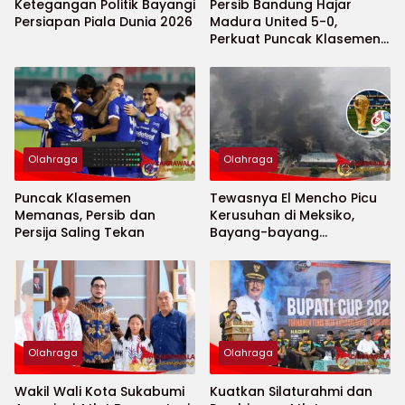
Ketegangan Politik Bayangi
Persib Bandung Hajar
Persiapan Piala Dunia 2026
Madura United 5-0,
Perkuat Puncak Klasemen
BRI Super League
Olahraga
Olahraga
Puncak Klasemen
Tewasnya El Mencho Picu
Memanas, Persib dan
Kerusuhan di Meksiko,
Persija Saling Tekan
Bayang-bayang
Keamanan Piala Dunia
2026 Menguat
Olahraga
Olahraga
Wakil Wali Kota Sukabumi
Kuatkan Silaturahmi dan