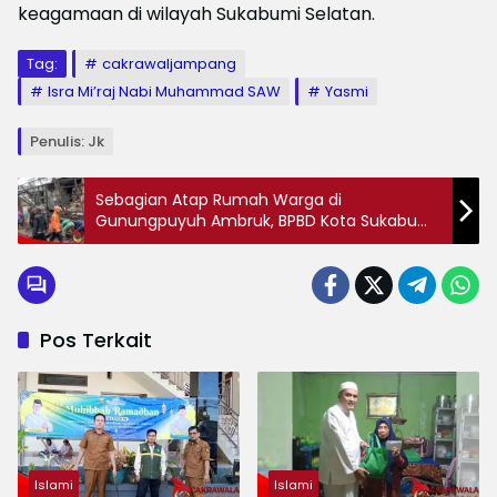
keagamaan di wilayah Sukabumi Selatan.
Tag:
cakrawaljampang
Isra Mi’raj Nabi Muhammad SAW
Yasmi
Penulis: Jk
Sebagian Atap Rumah Warga di
Gunungpuyuh Ambruk, BPBD Kota Sukabumi
Lakukan Assessment
Pos Terkait
Islami
Islami