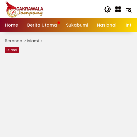
Langsung
ke
konten
Home
Berita Utama
Sukabumi
Nasional
Inte
Beranda
Islami
Islami