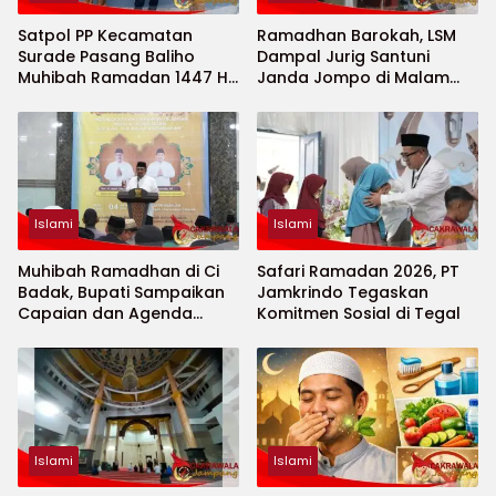
Satpol PP Kecamatan
Ramadhan Barokah, LSM
Surade Pasang Baliho
Dampal Jurig Santuni
Muhibah Ramadan 1447 H
Janda Jompo di Malam
di Area Masjid Al-Jalil
Nuzulul Qur’an
Islami
Islami
Muhibah Ramadhan di Ci
Safari Ramadan 2026, PT
Badak, Bupati Sampaikan
Jamkrindo Tegaskan
Capaian dan Agenda
Komitmen Sosial di Tegal
Penting Pembangunan
Islami
Islami