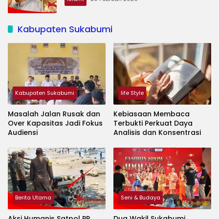
Kabupaten Sukabumi
Kabupaten Sukabumi
life Style
Masalah Jalan Rusak dan
Kebiasaan Membaca
Over Kapasitas Jadi Fokus
Terbukti Perkuat Daya
Audiensi
Analisis dan Konsentrasi
Berita Utama
Seni & Budaya
Aksi Humanis Satpol PP
Dua Wakil Sukabumi