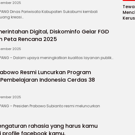
sember 2025
Tewas
NG Dinas Pariwisata Kabupaten Sukabumi kembali
Menc
uang kreasi…
Kerus
Meksi
Baya
erintahan Digital, Diskominfo Gelar FGD
baya
n Peta Rencana 2025
Keam
Piala
sember 2025
2026
NG – Dalam upaya meningkatkan kualitas layanan publik…
Meng
rabowo Resmi Luncurkan Program
si Pembelajaran Indonesia Cerdas 38
vember 2025
NG – Presiden Prabowo Subianto resmi meluncurkan
pengaturan rahasia yang harus kamu
i profile facebook kamu.