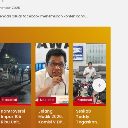
vember 2025
mencari diluar facebook menemukan konten kamu….
Nasional
Nasional
Nasional
Nasiona
Kontroversi
Jelang
Seskab
Polemi
Impor 105
Mudik 2026,
Teddy
Meman
Ribu Unit,
Komisi V DPR
Tegaskan
PDIP K
1.000 Mobil
Tekankan
MBG Tidak
Dana 