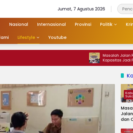
Jumat, 7 Agustus 2026
Nasional
Internasional
Provinsi
Politik
Kri
slami
Lifestyle
Youtube
Masalah Jalan Rusak dan Ov
Kapasitas Jadi Fokus Audiens
K
Kab
Suk
Masa
Jalan
dan 
Kapa
Jadi 