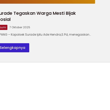
Lebih Dulu
Zero Pothole
Kurangi
Triliun
Masuk Priok
dan
Anggaran
Poton
Surade Tegaskan Warga Mesti Bijak
Sinkronisasi
Pendidikan,
Angga
Antar-
Program
Pendid
osial
Lembaga
Justru
Diperkuat
bumi
7 Oktober 2025
ANG – Kapolsek Surade Iptu Ade Hendra,S.Pd, menegaskan…
Selengkapnya