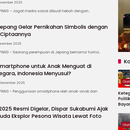
esember 2025
NG – Jagat media sosial dibuat heboh dengan…
Jepang Gelar Pernikahan Simbolis dengan
 Ciptaannya
esember 2025
ANG – Seorang perempuan di Jepang bernama Yurina…
K
Smartphone untuk Anak Menguat di
egara, Indonesia Menyusul?
Ola
 Desember 2025
ANG – Penggunaan smartphone oleh anak-anak dan
Kete
Politi
Baya
2025 Resmi Digelar, Dispar Sukabumi Ajak
Persi
Piala
uda Eksplor Pesona Wisata Lewat Foto
2026
Ola