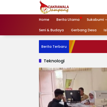
Langsung
ke
konten
Home
Berita Utama
Sukabumi
Seni & Budaya
Gerbang Desa
I
Berita Terbaru
Teknologi