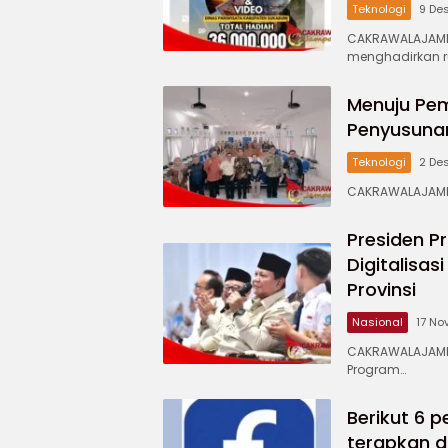
Teknologi
9 De
CAKRAWALAJAMPA
menghadirkan r
Menuju Pem
Penyusuna
Teknologi
2 De
CAKRAWALAJAMPA
Presiden P
Digitalisa
Provinsi
Nasional
17 No
CAKRAWALAJAMPA
Program…
Berikut 6 
terapkan d