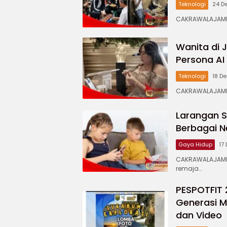
Teknologi
24 D
CAKRAWALAJAMPA
Wanita di 
Persona AI
Teknologi
18 D
CAKRAWALAJAMP
Larangan 
Berbagai N
Gaya Hidup
17
CAKRAWALAJAMP
remaja…
PESPOTFIT 
Generasi M
dan Video