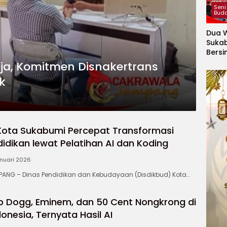
Audie
Seni
Bud
Dua W
Suka
Bersi
Hanoi
erja, Komitmen Disnakertrans
Gelar
k
Berge
Ajang
Kids
Inter
2026
Kota Sukabumi Percepat Transformasi
didikan lewat Pelatihan AI dan Koding
anuari 2026
NG – Dinas Pendidikan dan Kebudayaan (Disdikbud) Kota…
op Dogg, Eminem, dan 50 Cent Nongkrong di
onesia, Ternyata Hasil AI