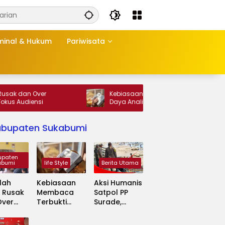
minal & Hukum
Pariwisata
er
Kebiasaan Membaca Terbukti Perkuat
i
Daya Analisis dan Konsentrasi
abupaten Sukabumi
upaten
abumi
life Style
Berita Utama
lah
Kebiasaan
Aksi Humanis
 Rusak
Membaca
Satpol PP
Over
Terbukti
Surade,
sitas
Perkuat Daya
Pakaikan
Fokus
Analisis dan
Busana