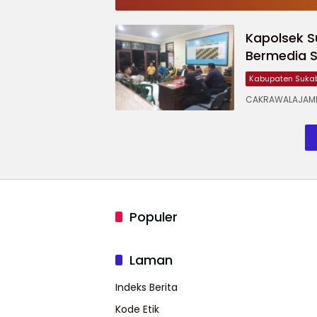
Zero Pothole
Kurangi
Triliun
ok
dan
Anggaran
Potong
‎Kapolsek 
Sinkronisasi
Pendidikan,
Anggaran
Antar-
Program
Pendidikan
Bermedia S
Lembaga
Justru
Diperkuat
Kabupaten Suka
‎CAKRAWALAJAMP
Populer
Laman
Indeks Berita
Kode Etik