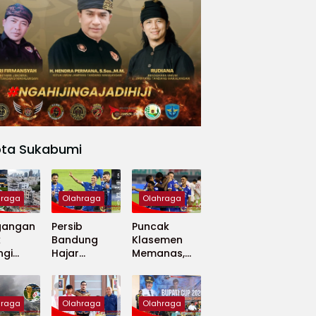
ota Sukabumi
hraga
Olahraga
Olahraga
gangan
Persib
Puncak
k
Bandung
Klasemen
ngi
Hajar
Memanas,
apan
Madura
Persib dan
 Dunia
United 5-0,
Persija Saling
Perkuat
Tekan
hraga
Olahraga
Olahraga
Puncak