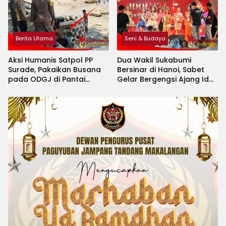
Berita Utama
Seni & Budaya
Aksi Humanis Satpol PP
Dua Wakil Sukabumi
Surade, Pakaikan Busana
Bersinar di Hanoi, Sabet
pada ODGJ di Pantai
Gelar Bergengsi Ajang Idol
Minajaya
Kids International 2026