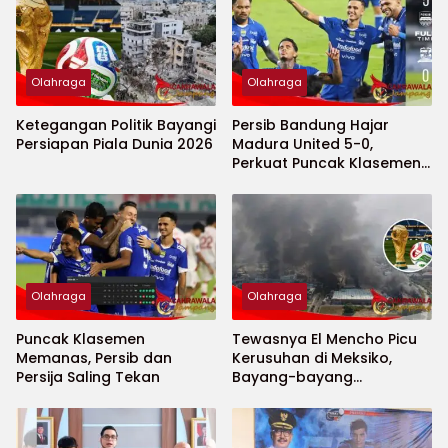
Olahraga
Olahraga
Ketegangan Politik Bayangi
Persib Bandung Hajar
Persiapan Piala Dunia 2026
Madura United 5-0,
Perkuat Puncak Klasemen
BRI Super League
Olahraga
Olahraga
Puncak Klasemen
Tewasnya El Mencho Picu
Memanas, Persib dan
Kerusuhan di Meksiko,
Persija Saling Tekan
Bayang-bayang
Keamanan Piala Dunia
2026 Menguat