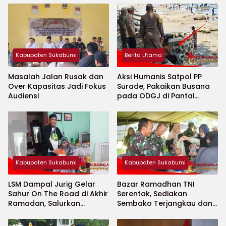
Kabupaten Sukabumi
Berita Utama
Masalah Jalan Rusak dan
Aksi Humanis Satpol PP
Over Kapasitas Jadi Fokus
Surade, Pakaikan Busana
Audiensi
pada ODGJ di Pantai
Minajaya
Kabupaten Sukabumi
Kabupaten Sukabumi
LSM Dampal Jurig Gelar
Bazar Ramadhan TNI
Sahur On The Road di Akhir
Serentak, Sediakan
Ramadan, Salurkan
Sembako Terjangkau dan
Bantuan untuk Janda
Ruang UMKM
Jompo dan Anak Yatim