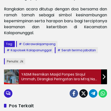
Rangkaian acara ditutup dengan doa bersama dan
ramah tamah sebagai simbol kesinambungan
kepemimpinan serta harapan baru bagi terciptanya
keamanan dan ketertiban di Kecamatan
Kalapanunggal.
Tag:
Cakrawalajampang
Kapolsek Kalapanunggal
Serah terima jabatan
Penulis: Jk
YASMI Resmikan Masjid Ponpes Sirojul
Ummah, Dirangkai Peringatan Isra Mi’raj Nabi
Muhammad SAW
Pos Terkait