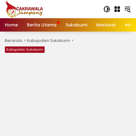
Langsung
ke
konten
Home
Berita Utama
Sukabumi
Nasional
Inte
Beranda
Kabupaten Sukabumi
Kabupaten Sukabumi