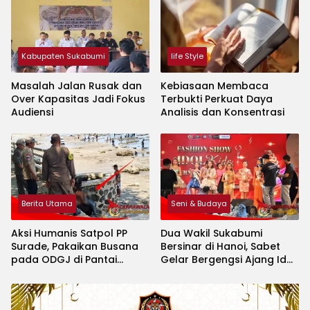
Kabupaten Sukabumi
life Style
Masalah Jalan Rusak dan
Kebiasaan Membaca
Over Kapasitas Jadi Fokus
Terbukti Perkuat Daya
Audiensi
Analisis dan Konsentrasi
Berita Utama
Seni & Budaya
Aksi Humanis Satpol PP
Dua Wakil Sukabumi
Surade, Pakaikan Busana
Bersinar di Hanoi, Sabet
pada ODGJ di Pantai
Gelar Bergengsi Ajang Idol
Minajaya
Kids International 2026