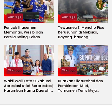
Olahraga
Olahraga
Puncak Klasemen
Tewasnya El Mencho Picu
Memanas, Persib dan
Kerusuhan di Meksiko,
Persija Saling Tekan
Bayang-bayang
Keamanan Piala Dunia
2026 Menguat
Olahraga
Olahraga
Wakil Wali Kota Sukabumi
Kuatkan Silaturahmi dan
Apresiasi Atlet Berprestasi,
Pembinaan Atlet,
Harumkan Nama Daerah di
Turnamen Tenis Meja
Ajang Internasional
Bupati Cup 2026