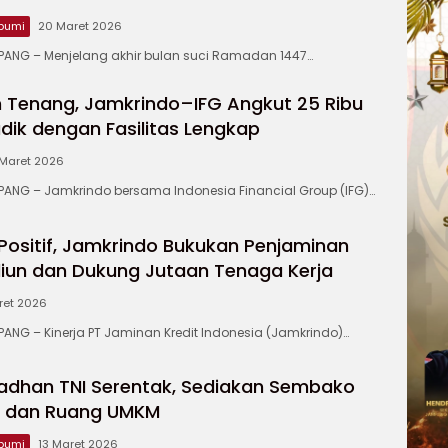
Berge
bumi
20 Maret 2026
Ajang
Kids
NG – Menjelang akhir bulan suci Ramadan 1447…
Inter
2026
h Tenang, Jamkrindo–IFG Angkut 25 Ribu
dik dengan Fasilitas Lengkap
 Maret 2026
NG – Jamkrindo bersama Indonesia Financial Group (IFG)…
Positif, Jamkrindo Bukukan Penjaminan
iliun dan Dukung Jutaan Tenaga Kerja
ret 2026
G – Kinerja PT Jaminan Kredit Indonesia (Jamkrindo)…
adhan TNI Serentak, Sediakan Sembako
u dan Ruang UMKM
bumi
13 Maret 2026