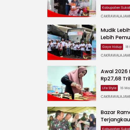
Kabupaten Suka
CAKRAWALAJAMPA
Mudik Lebi
Lebih Pemu
Gaya Hidup
18
CAKRAWALAJAMPA
Awal 2026 
Rp27,68 Tr
Life Style
16 Ma
CAKRAWALAJAMPAN
Bazar Ram
Terjangka
Kabupaten Suka