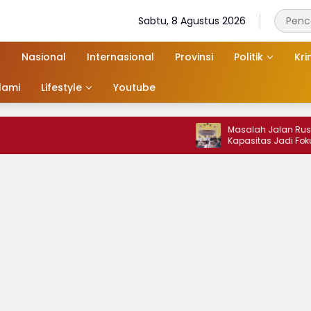
Sabtu, 8 Agustus 2026
Nasional
Internasional
Provinsi
Politik
Kri
slami
Lifestyle
Youtube
Masalah Jalan Rusak dan Over
Kapasitas Jadi Fokus Audiensi