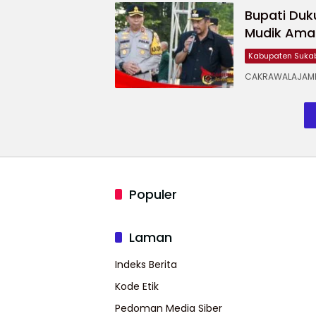
ok
dan
Anggaran
Potong
Bupati Duk
Sinkronisasi
Pendidikan,
Anggaran
Antar-
Program
Pendidikan
Mudik Ama
Lembaga
Justru
Diperkuat
Kabupaten Suka
CAKRAWALAJAMPA
Populer
Laman
Indeks Berita
Kode Etik
Pedoman Media Siber