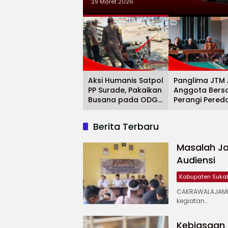
29 Maret 2026
Aksi Humanis Satpol
Panglima JTM 
PP Surade, Pakaikan
Anggota Bers
Busana pada ODGJ
Perangi Pered
di Pantai Minajaya
Obat Terlaran
Berita Terbaru
Masalah Ja
Audiensi
Kabupaten Suka
CAKRAWALAJAMP
kegiatan…
Kebiasaan 