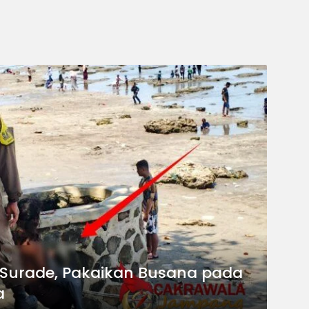
Berita
 Surade, Pakaikan Busana pada
Pan
a
Oba