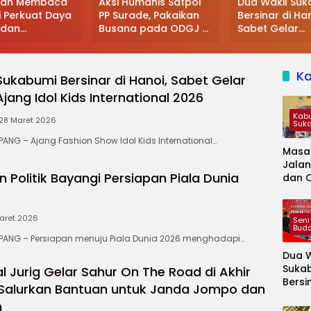
aan Membaca
Aksi Humanis Satpol
Dua Wakil Su
i Perkuat Daya
PP Surade, Pakaikan
Bersinar di Han
s dan
Busana pada ODGJ di
Sabet Gelar
rasi
Pantai Minajaya
Bergengsi Ajan
Kids Internati
2026
K
Sukabumi Bersinar di Hanoi, Sabet Gelar
jang Idol Kids International 2026
Kab
28 Maret 2026
Suk
G – Ajang Fashion Show Idol Kids International…
Masa
Jalan
 Politik Bayangi Persiapan Piala Dunia
dan 
Kapa
Jadi 
Audie
aret 2026
Seni
Bud
NG – Persiapan menuju Piala Dunia 2026 menghadapi…
Dua W
Suka
 Jurig Gelar Sahur On The Road di Akhir
Bersi
Salurkan Bantuan untuk Janda Jompo dan
Hanoi
m
Gelar