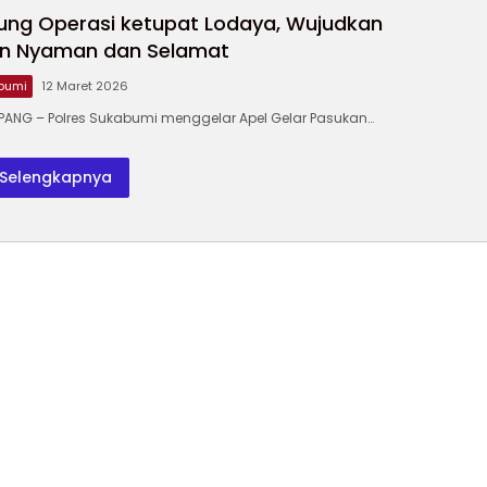
Masuk Priok
dan
Anggaran
Poton
Piala
ung Operasi ketupat Lodaya, Wujudkan
Sinkronisasi
Pendidikan,
Angga
2026
Antar-
Program
Pendid
n Nyaman dan Selamat
Meng
Lembaga
Justru
Diperkuat
bumi
12 Maret 2026
NG – Polres Sukabumi menggelar Apel Gelar Pasukan…
Selengkapnya