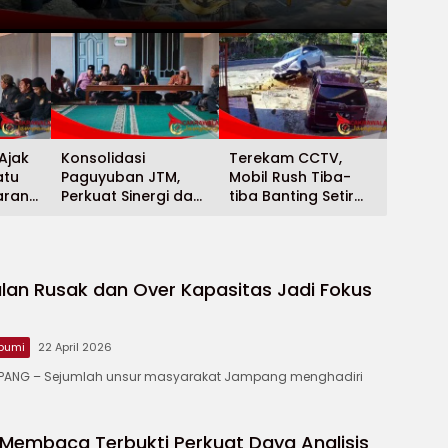
11 Mare
Ajak
Konsolidasi
Terekam CCTV,
atu
Paguyuban JTM,
Mobil Rush Tiba-
aran
Perkuat Sinergi dan
tiba Banting Setir
g
Jaga Nama Baik
Lalu Hantam Toko
Jampang
Ikan di Cibitung
lan Rusak dan Over Kapasitas Jadi Fokus
bumi
22 April 2026
ANG – ‎Sejumlah unsur masyarakat Jampang menghadiri
Membaca Terbukti Perkuat Daya Analisis