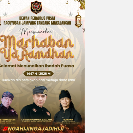
ngsi
 Idol
national