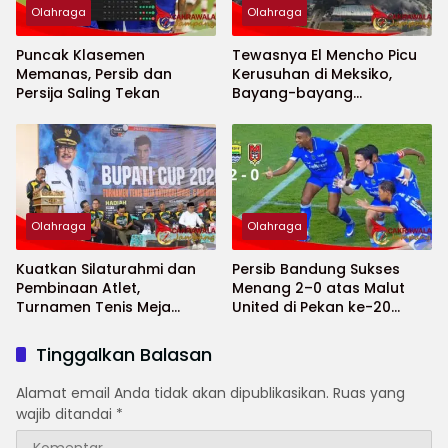
Olahraga
Olahraga
Puncak Klasemen
Tewasnya El Mencho Picu
Memanas, Persib dan
Kerusuhan di Meksiko,
Persija Saling Tekan
Bayang-bayang
Keamanan Piala Dunia
2026 Menguat
Olahraga
Olahraga
Kuatkan Silaturahmi dan
Persib Bandung Sukses
Pembinaan Atlet,
Menang 2–0 atas Malut
Turnamen Tenis Meja
United di Pekan ke-20
Bupati Cup 2026
Super League
Tinggalkan Balasan
Alamat email Anda tidak akan dipublikasikan.
Ruas yang
wajib ditandai
*