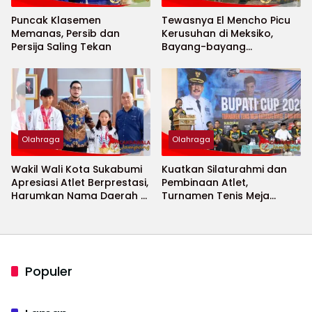
Puncak Klasemen
Tewasnya El Mencho Picu
Memanas, Persib dan
Kerusuhan di Meksiko,
Persija Saling Tekan
Bayang-bayang
Keamanan Piala Dunia
2026 Menguat
Olahraga
Olahraga
Wakil Wali Kota Sukabumi
Kuatkan Silaturahmi dan
Apresiasi Atlet Berprestasi,
Pembinaan Atlet,
Harumkan Nama Daerah di
Turnamen Tenis Meja
Ajang Internasional
Bupati Cup 2026
Populer