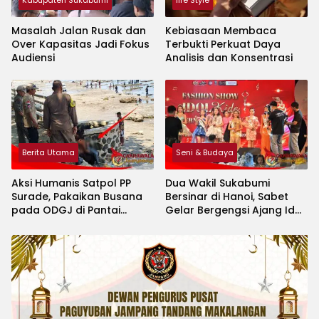
Masalah Jalan Rusak dan
Kebiasaan Membaca
Over Kapasitas Jadi Fokus
Terbukti Perkuat Daya
Audiensi
Analisis dan Konsentrasi
Berita Utama
Seni & Budaya
Aksi Humanis Satpol PP
Dua Wakil Sukabumi
Surade, Pakaikan Busana
Bersinar di Hanoi, Sabet
pada ODGJ di Pantai
Gelar Bergengsi Ajang Idol
Minajaya
Kids International 2026