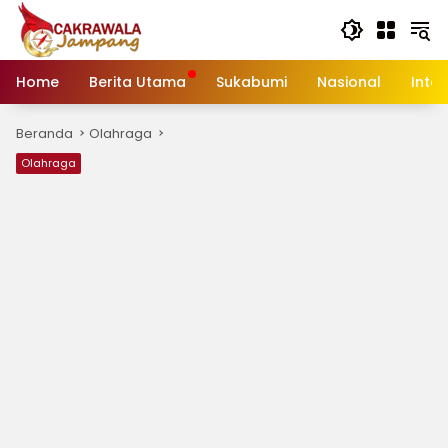
Langsung
ke
konten
Home
Berita Utama
Sukabumi
Nasional
Inte
Beranda
Olahraga
Olahraga