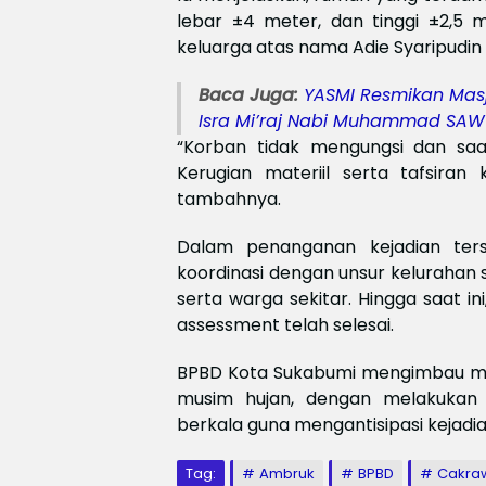
lebar ±4 meter, dan tinggi ±2,5 
keluarga atas nama Adie Syaripudin 
Baca Juga:
YASMI Resmikan Masj
Isra Mi’raj Nabi Muhammad SAW
“Korban tidak mengungsi dan saat
Kerugian materiil serta tafsira
tambahnya.
Dalam penanganan kejadian ter
koordinasi dengan unsur kelurahan
serta warga sekitar. Hingga saat ini
assessment telah selesai.
BPBD Kota Sukabumi mengimbau ma
musim hujan, dengan melakukan
berkala guna mengantisipasi kejadia
Tag:
Ambruk
BPBD
Cakra