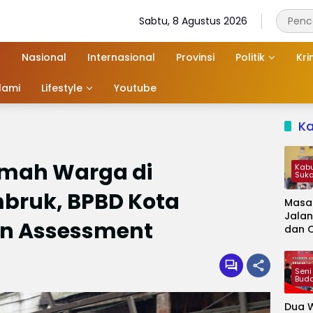
Sabtu, 8 Agustus 2026
Nasional
Internasional
Provinsi
Politik
Kri
slami
Lifestyle
Youtube
K
umah Warga di
Kab
Suk
ruk, BPBD Kota
Masa
Jalan
n Assessment
dan 
Kapa
Jadi 
Audie
Seni
Bud
Dua W