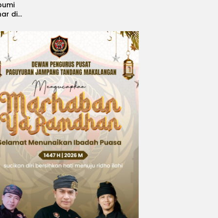
bumi
nar di
, Sabet
ngsi
 Idol
national