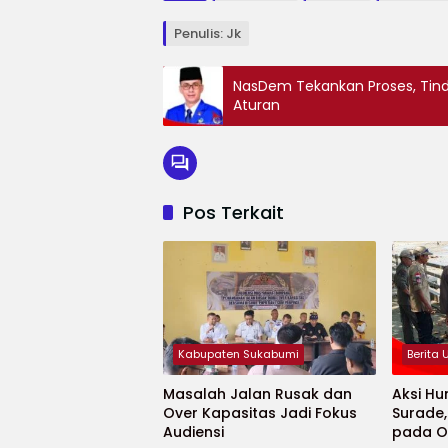
Penulis: Jk
NasDem Tekankan Proses, Tind
Aturan
Pos Terkait
Kabupaten Sukabumi
Berita
Masalah Jalan Rusak dan
Aksi Hu
Over Kapasitas Jadi Fokus
Surade
Audiensi
pada O