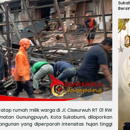
Suka
Bersi
Hanoi
Gelar
Berge
Ajang
Kids
Inter
2026
atap rumah milik warga di Jl. Ciseurwuh RT 01 RW
matan Gunungpuyuh, Kota Sukabumi, dilaporkan
ngunan yang diperparah intensitas hujan tinggi