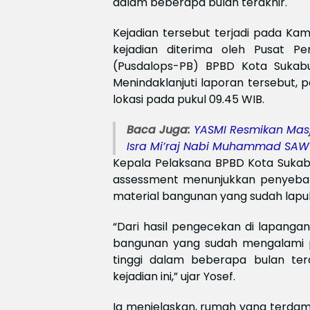
dalam beberapa bulan terakhir.
Kejadian tersebut terjadi pada Kami
kejadian diterima oleh Pusat P
(Pusdalops-PB) BPBD Kota Sukab
Menindaklanjuti laporan tersebut,
lokasi pada pukul 09.45 WIB.
Baca Juga:
YASMI Resmikan Masj
Isra Mi’raj Nabi Muhammad SAW
Kepala Pelaksana BPBD Kota Sukab
assessment menunjukkan penyeba
material bangunan yang sudah lapuk
“Dari hasil pengecekan di lapanga
bangunan yang sudah mengalami pe
tinggi dalam beberapa bulan ter
kejadian ini,” ujar Yosef.
Ia menjelaskan, rumah yang terdamp