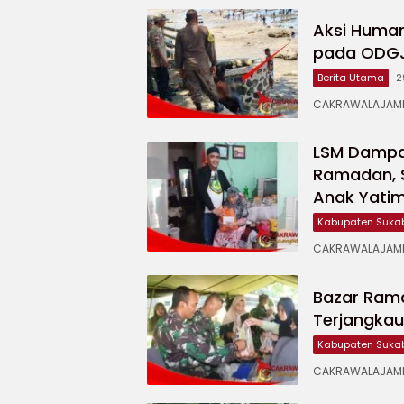
Aksi Human
pada ODGJ 
Berita Utama
2
CAKRAWALAJAMPA
LSM Dampal
Ramadan, 
Anak Yati
Kabupaten Suka
CAKRAWALAJAMPA
Bazar Ram
Terjangka
Kabupaten Suka
CAKRAWALAJAMP