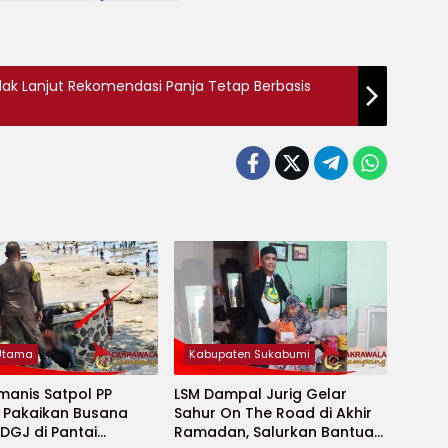
ak Lanjut Rekomendasi Panja Tetap Berbasis
 Utama
Kabupaten Sukabumi
manis Satpol PP
LSM Dampal Jurig Gelar
, Pakaikan Busana
Sahur On The Road di Akhir
DGJ di Pantai
Ramadan, Salurkan Bantuan