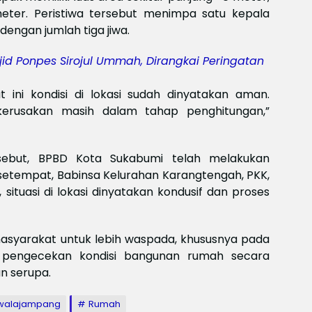
Meksi
meter. Peristiwa tersebut menimpa satu kepala
Baya
dengan jumlah tiga jiwa.
baya
Keam
Piala
id Ponpes Sirojul Ummah, Dirangkai Peringatan
2026
Meng
 ini kondisi di lokasi sudah dinyatakan aman.
n kerusakan masih dalam tahap penghitungan,”
sebut, BPBD Kota Sukabumi telah melakukan
 setempat, Babinsa Kelurahan Karangtengah, PKK,
, situasi di lokasi dinyatakan kondusif dan proses
syarakat untuk lebih waspada, khususnya pada
 pengecekan kondisi bangunan rumah secara
n serupa.
walajampang
Rumah