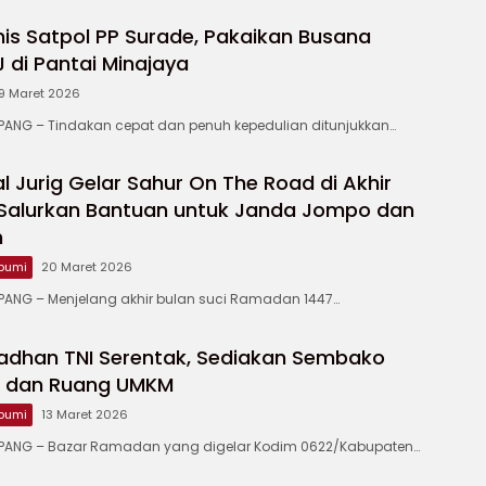
is Satpol PP Surade, Pakaikan Busana
di Pantai Minajaya
9 Maret 2026
NG – Tindakan cepat dan penuh kepedulian ditunjukkan…
 Jurig Gelar Sahur On The Road di Akhir
Salurkan Bantuan untuk Janda Jompo dan
m
bumi
20 Maret 2026
NG – Menjelang akhir bulan suci Ramadan 1447…
adhan TNI Serentak, Sediakan Sembako
u dan Ruang UMKM
bumi
13 Maret 2026
ANG – Bazar Ramadan yang digelar Kodim 0622/Kabupaten…