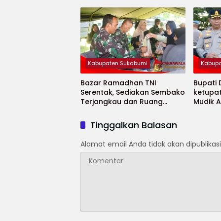
Minaja
Kabupaten Sukabumi
Kabupa
Bazar Ramadhan TNI
Bupati
Serentak, Sediakan Sembako
ketupa
Terjangkau dan Ruang
Mudik 
UMKM
Selama
Tinggalkan Balasan
Alamat email Anda tidak akan dipublikasi