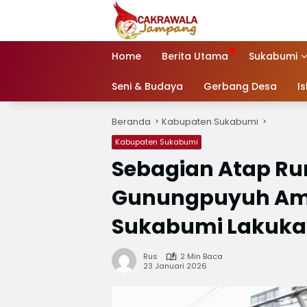
Langsung
ke
konten
Home
Berita Utama
Sukabumi
Seni & Budaya
Gerbang Desa
I
Beranda
Kabupaten Sukabumi
Kabupaten Sukabumi
Sebagian Atap R
Gunungpuyuh Amb
Sukabumi Lakuka
Rus
2 Min Baca
23 Januari 2026