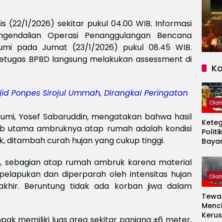
s (22/1/2026) sekitar pukul 04.00 WIB. Informasi
engendalian Operasi Penanggulangan Bencana
umi pada Jumat (23/1/2026) pukul 08.45 WIB.
 petugas BPBD langsung melakukan assessment di
K
id Ponpes Sirojul Ummah, Dirangkai Peringatan
Ola
umi, Yosef Sabaruddin, mengatakan bahwa hasil
Kete
b utama ambruknya atap rumah adalah kondisi
Politi
, ditambah curah hujan yang cukup tinggi.
Baya
Persi
Piala
n, sebagian atap rumah ambruk karena material
2026
lapukan dan diperparah oleh intensitas hujan
Ola
akhir. Beruntung tidak ada korban jiwa dalam
Tewas
Menc
Kerus
ak memiliki luas area sekitar panjang ±6 meter,