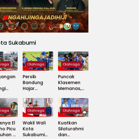
ota Sukabumi
hraga
Olahraga
Olahraga
gangan
Persib
Puncak
k
Bandung
Klasemen
ngi
Hajar
Memanas,
apan
Madura
Persib dan
 Dunia
United 5-0,
Persija Saling
Perkuat
Tekan
hraga
Olahraga
Olahraga
Puncak
Klasemen BRI
nya El
Wakil Wali
Kuatkan
Super
ho Picu
Kota
Silaturahmi
League
uhan di
Sukabumi
dan