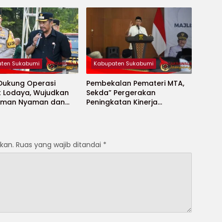
ya
untuk Janda Jompo dan
Anak Yatim
ten Sukabumi
Kabupaten Sukabumi
 Dukung Operasi
Pembekalan Pemateri MTA,
t Lodaya, Wujudkan
Sekda” Pergerakan
Aman Nyaman dan
Peningkatan Kinerja
t
Aparatur di Kab.Sukabumi”
kan.
Ruas yang wajib ditandai
*