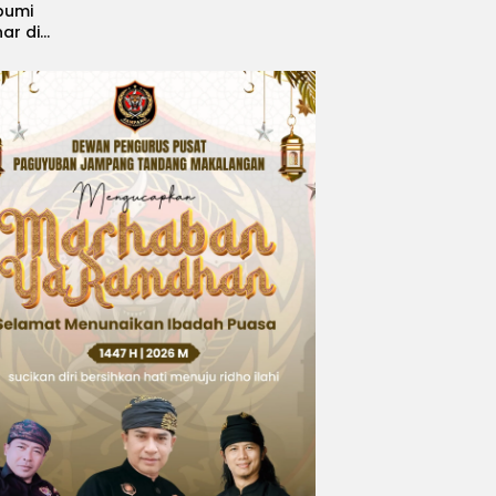
bumi
nar di
, Sabet
ngsi
 Idol
national