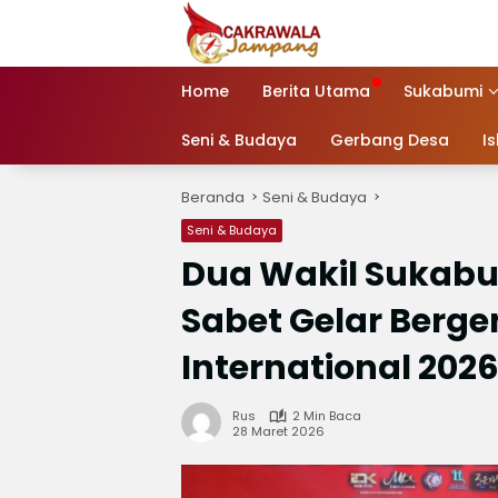
Langsung
ke
konten
Home
Berita Utama
Sukabumi
Seni & Budaya
Gerbang Desa
I
Beranda
Seni & Budaya
Seni & Budaya
Dua Wakil Sukabum
Sabet Gelar Bergen
International 202
Rus
2 Min Baca
28 Maret 2026