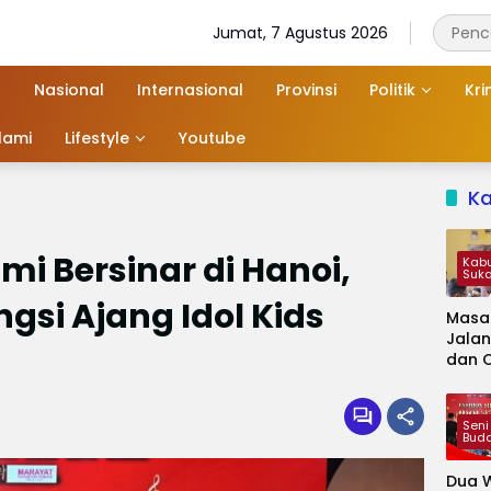
Jumat, 7 Agustus 2026
Nasional
Internasional
Provinsi
Politik
Kri
slami
Lifestyle
Youtube
K
i Bersinar di Hanoi,
Kab
Suk
gsi Ajang Idol Kids
Masa
Jalan
6
dan 
Kapa
Jadi 
Audie
Seni
Bud
Dua W