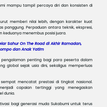
Meksi
umi mampu tampil percaya diri dan konsisten di
Baya
baya
Keam
Piala
rut memberi nilai lebih, dengan karakter kuat
2026
 panggung. Perpaduan antara teknik, ekspresi,
Meng
lan keduanya menembus posisi juara.
lar Sahur On The Road di Akhir Ramadan,
 Jompo dan Anak Yatim
adi pengalaman penting bagi para peserta dalam
g global sejak usia dini, sekaligus memperluas
 sempat mencatat prestasi di tingkat nasional.
menjadi capaian tertinggi yang menegaskan
l dunia.
otivasi bagi generasi muda Sukabumi untuk terus