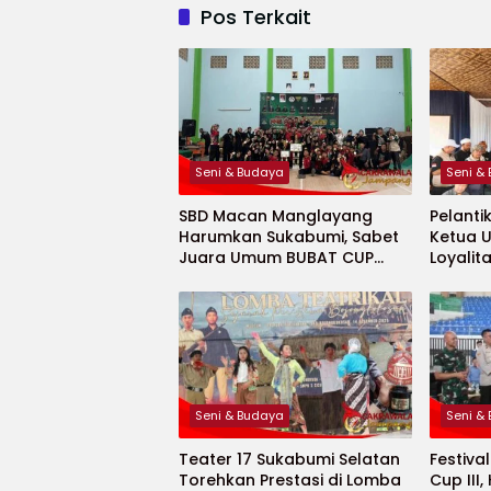
Pos Terkait
Seni & Budaya
Seni &
SBD Macan Manglayang
Pelanti
Harumkan Sukabumi, Sabet
Ketua 
Juara Umum BUBAT CUP
Loyalit
Jabar 2026
Buday
Seni & Budaya
Seni &
Teater 17 Sukabumi Selatan
Festiva
Torehkan Prestasi di Lomba
Cup III