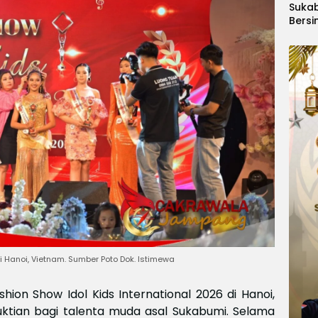
Suka
Bersi
Hanoi
Gelar
Berge
Ajang
Kids
Inter
2026
i Hanoi, Vietnam. Sumber Poto Dok. Istimewa
shion Show Idol Kids International 2026 di Hanoi,
tian bagi talenta muda asal Sukabumi. Selama