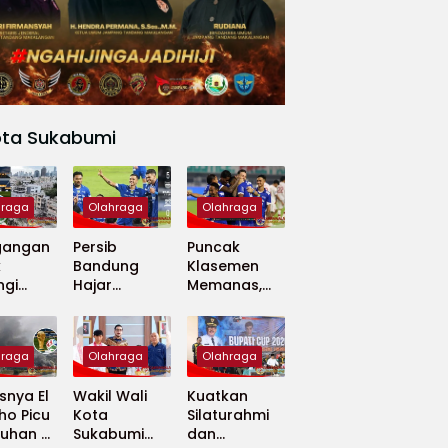
ota Sukabumi
hraga
Olahraga
Olahraga
gangan
Persib
Puncak
k
Bandung
Klasemen
ngi
Hajar
Memanas,
apan
Madura
Persib dan
 Dunia
United 5-0,
Persija Saling
Perkuat
Tekan
hraga
Olahraga
Olahraga
Puncak
Klasemen BRI
nya El
Wakil Wali
Kuatkan
Super
ho Picu
Kota
Silaturahmi
League
uhan di
Sukabumi
dan