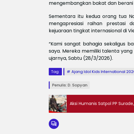
mengembangkan bakat dan berani ta
Sementara itu kedua orang tua N
mengapresiasi raihan prestasi
kejuaraan tingkat internasional di V
“Kami sangat bahagia sekaligus ba
saya. Mereka memiliki talenta yan
ujarnya, Sabtu (28/3/2026).
Tag:
Ajang Idol Kids International 202
Penulis: D. Sopyan
Aksi Humanis Satpol PP Surade