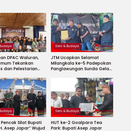
 Budaya
Seni & Budaya
kan DPAC Waluran,
JTM Ucapkan Selamat
Umum Tekankan
Milangkala ke-5 Padepokan
as dan Pelestarian
Panglawungan Sunda Gelar,
a
Tegaskan Komitmen
Lestarikan Budaya Sunda
 Budaya
Seni & Budaya
l Pencak Silat Bupati
HUT ke-2 Goalpara Tea
, H. Asep Japar” Wujud
Park: Bupati Asep Japar