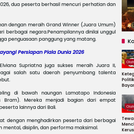
2026, dua peserta berhasil mencuri perhatian dan
inan dengan meraih Grand Winner (Juara Umum)
ri berbagai negara.Penampilannya dinilai unggul
 hingga penguasaan panggung yang matang.
K
Bayangi Persiapan Piala Dunia 2026
Ola
viana Supriatna juga sukses meraih Juara II,
agai salah satu daerah penyumbang talenta
Kete
ebut.
Politi
Baya
Persi
ling di bawah naungan Lamatapo Indonesia
Piala
 Bram). Mereka menjadi bagian dari empat
2026
serta lainnya dari Bali.
Ola
Tewas
tat dengan menghadirkan peserta dari berbagai
Menc
 mental, disiplin, dan performa maksimal.
Kerus