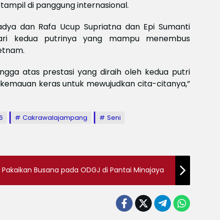
mpil di panggung internasional.
adya dan Rafa Ucup Supriatna dan Epi Sumanti
 dari kedua putrinya yang mampu menembus
ietnam.
ngga atas prestasi yang diraih oleh kedua putri
g kemauan keras untuk mewujudkan cita-citanya,”
6
Cakrawalajampang
Seni
, Pakaikan Busana pada ODGJ di Pantai Minajaya