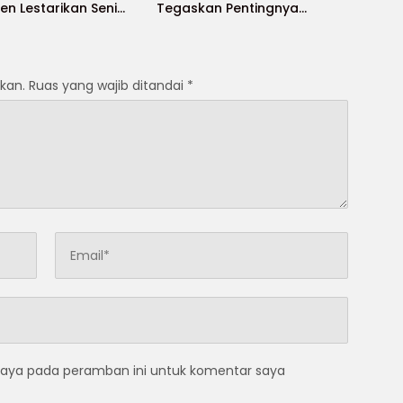
n Lestarikan Seni
Tegaskan Pentingnya
 Lokal”
Pelestarian Budaya Lokal
kan.
Ruas yang wajib ditandai
*
saya pada peramban ini untuk komentar saya