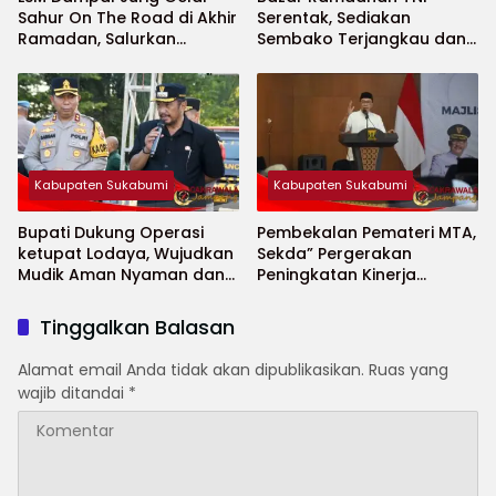
Sahur On The Road di Akhir
Serentak, Sediakan
Ramadan, Salurkan
Sembako Terjangkau dan
Bantuan untuk Janda
Ruang UMKM
Jompo dan Anak Yatim
Kabupaten Sukabumi
Kabupaten Sukabumi
Bupati Dukung Operasi
Pembekalan Pemateri MTA,
ketupat Lodaya, Wujudkan
Sekda” Pergerakan
Mudik Aman Nyaman dan
Peningkatan Kinerja
Selamat
Aparatur di Kab.Sukabumi”
Tinggalkan Balasan
Alamat email Anda tidak akan dipublikasikan.
Ruas yang
wajib ditandai
*