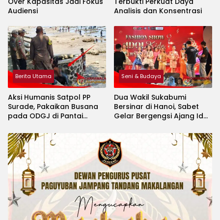
Over Kapasitas Jadi Fokus
Terbukti Perkuat Daya
Audiensi
Analisis dan Konsentrasi
Berita Utama
Seni & Budaya
Aksi Humanis Satpol PP
Dua Wakil Sukabumi
Surade, Pakaikan Busana
Bersinar di Hanoi, Sabet
pada ODGJ di Pantai
Gelar Bergengsi Ajang Idol
Minajaya
Kids International 2026