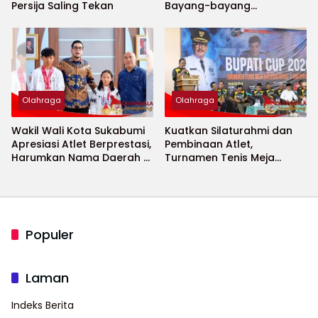
Persija Saling Tekan
Bayang-bayang
Keamanan Piala Dunia
2026 Menguat
Olahraga
Olahraga
Wakil Wali Kota Sukabumi
Kuatkan Silaturahmi dan
Apresiasi Atlet Berprestasi,
Pembinaan Atlet,
Harumkan Nama Daerah di
Turnamen Tenis Meja
Ajang Internasional
Bupati Cup 2026
Populer
Laman
Indeks Berita