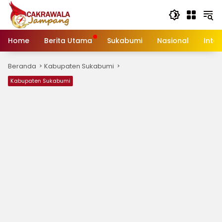
Langsung
ke
konten
Home
Berita Utama
Sukabumi
Nasional
Inte
Beranda
Kabupaten Sukabumi
Kabupaten Sukabumi