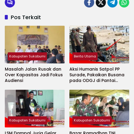
Pos Terkait
Kabupaten Sukabumi
Berita Utama
Masalah Jalan Rusak dan
Aksi Humanis Satpol PP
Over Kapasitas Jadi Fokus
Surade, Pakaikan Busana
Audiensi
pada ODGJ di Pantai
Minajaya
Kabupaten Sukabumi
Kabupaten Sukabumi
LSM Dampal Jurig Gelar
Bazar Ramadhan TNI