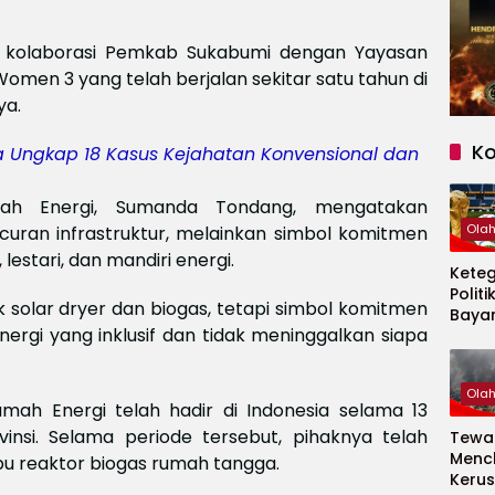
il kolaborasi Pemkab Sukabumi dengan Yayasan
omen 3 yang telah berjalan sekitar satu tahun di
ya.
K
a Ungkap 18 Kasus Kejahatan Konvensional dan
umah Energi, Sumanda Tondang, mengatakan
Ola
curan infrastruktur, melainkan simbol komitmen
lestari, dan mandiri energi.
Kete
Politi
ik solar dryer dan biogas, tetapi simbol komitmen
Baya
ergi yang inklusif dan tidak meninggalkan siapa
Persi
Piala
2026
Ola
ah Energi telah hadir di Indonesia selama 13
nsi. Selama periode tersebut, pihaknya telah
Tewas
Menc
bu reaktor biogas rumah tangga.
Kerus