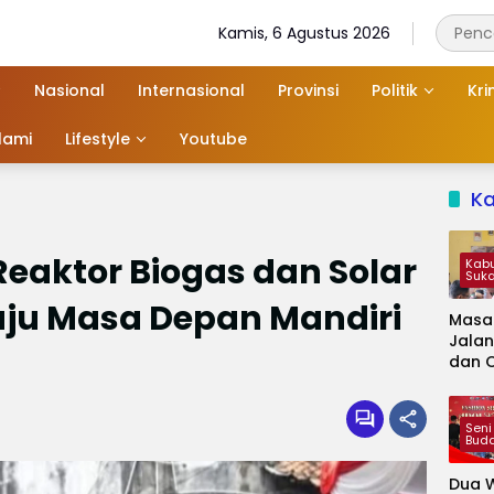
Kamis, 6 Agustus 2026
Nasional
Internasional
Provinsi
Politik
Kri
slami
Lifestyle
Youtube
K
eaktor Biogas dan Solar
Kab
Suk
uju Masa Depan Mandiri
Masa
Jalan
dan 
Kapa
Jadi 
Audie
Seni
Bud
Dua W