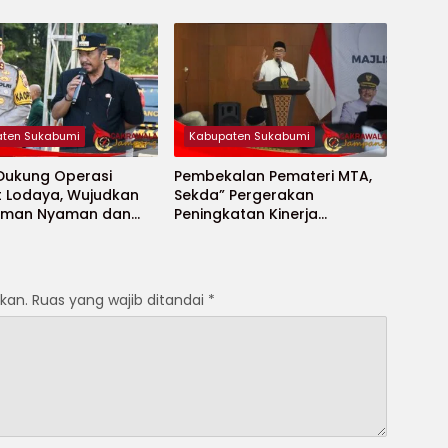
ya
untuk Janda Jompo dan
Anak Yatim
ten Sukabumi
Kabupaten Sukabumi
 Dukung Operasi
Pembekalan Pemateri MTA,
t Lodaya, Wujudkan
Sekda” Pergerakan
Aman Nyaman dan
Peningkatan Kinerja
t
Aparatur di Kab.Sukabumi”
kan.
Ruas yang wajib ditandai
*