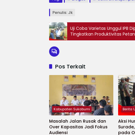
Penulis: Jk
Uji Coba Varietas Unggul IPB D
Tingkatkan Produktivitas Petan
Pos Terkait
Kabupaten Sukabumi
Berita
Masalah Jalan Rusak dan
Aksi Hu
Over Kapasitas Jadi Fokus
Surade
Audiensi
pada O