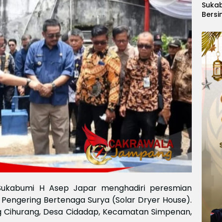
Suka
Bersi
Hanoi
Gelar
Berge
Ajang
Kids
Inter
2026
Sukabumi H Asep Japar menghadiri peresmian
 Pengering Bertenaga Surya (Solar Dryer House).
 Cihurang, Desa Cidadap, Kecamatan Simpenan,