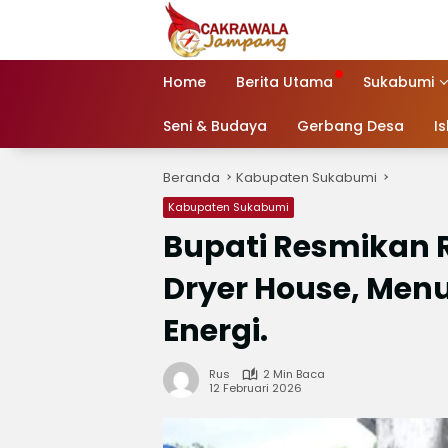
Langsung
ke
konten
Home
Berita Utama
Sukabumi
Seni & Budaya
Gerbang Desa
I
Beranda
Kabupaten Sukabumi
Kabupaten Sukabumi
Bupati Resmikan R
Dryer House, Men
Energi.
Rus
2 Min Baca
12 Februari 2026