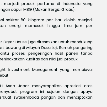
Meksi
nan menjadi produk pertama di Indonesia yang
Baya
ngan dapur MBG (Makan Bergizi Gratis).
baya
Keam
Piala
 sekitar 80 kilogram per hari diolah menjadi
2026
kan energi memasak hingga lima jam per
Meng
olar Dryer House juga diresmikan untuk mendukung
ani bawang di wilayah Desa Loji. Rumah pengering
antu proses pengeringan hasil panen tanpa
ningkatkan kualitas dan nilai jual produk.
nsight Investment Management yang membiayai
ebut.
 H Asep Japar menyampaikan apresiasi atas
menyebut program ini sejalan dengan upaya
erkuat swasembada pangan dan menciptakan