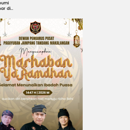
bumi
nar di
, Sabet
ngsi
 Idol
national