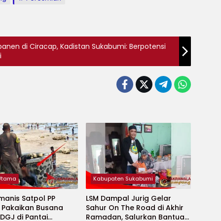
ipanen di Ciracap, Kadistan Sukabumi: Berpotensi
i
 Utama
Kabupaten Sukabumi
manis Satpol PP
LSM Dampal Jurig Gelar
, Pakaikan Busana
Sahur On The Road di Akhir
DGJ di Pantai
Ramadan, Salurkan Bantuan