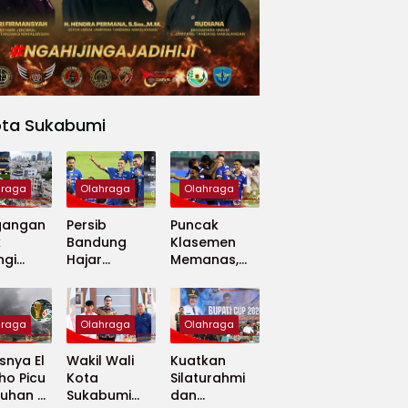
ota Sukabumi
hraga
Olahraga
Olahraga
gangan
Persib
Puncak
k
Bandung
Klasemen
ngi
Hajar
Memanas,
apan
Madura
Persib dan
 Dunia
United 5-0,
Persija Saling
Perkuat
Tekan
hraga
Olahraga
Olahraga
Puncak
Klasemen BRI
nya El
Wakil Wali
Kuatkan
Super
ho Picu
Kota
Silaturahmi
League
uhan di
Sukabumi
dan