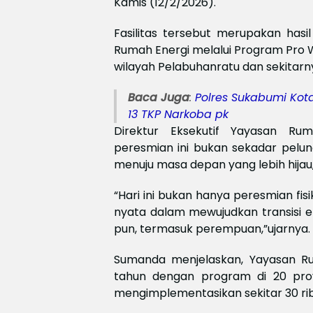
Kamis (12/2/2026).
Fasilitas tersebut merupakan has
Rumah Energi melalui Program Pro W
wilayah Pelabuhanratu dan sekitarn
Baca Juga
:
Polres Sukabumi Kot
13 TKP Narkoba pk
Direktur Eksekutif Yayasan R
peresmian ini bukan sekadar pelun
menuju masa depan yang lebih hijau, 
“Hari ini bukan hanya peresmian fis
nyata dalam mewujudkan transisi en
pun, termasuk perempuan,”ujarnya.
Sumanda menjelaskan, Yayasan Rum
tahun dengan program di 20 provi
mengimplementasikan sekitar 30 ri