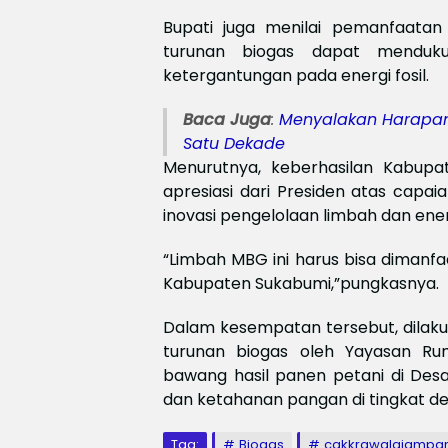
Bupati juga menilai pemanfaatan
turunan biogas dapat menduku
ketergantungan pada energi fosil.
Baca Juga
:
Menyalakan Harapan,
Satu Dekade
Menurutnya, keberhasilan Kabup
apresiasi dari Presiden atas cap
inovasi pengelolaan limbah dan ener
“Limbah MBG ini harus bisa diman
Kabupaten Sukabumi,”pungkasnya.
Dalam kesempatan tersebut, dilaku
turunan biogas oleh Yayasan Ru
bawang hasil panen petani di Desa 
dan ketahanan pangan di tingkat de
Tag:
Biogas
cakkrawalajampa