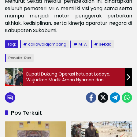
Menurut Sekda melalui pembekalan ini, diharapkan
seluruh pemateri MTA memiliki visi yang sama serta
mampu menjadi motor penggerak perbaikan
akhlak, kedisiplinan, serta kinerja aparatur negara di
Kabupaten Sukabumi.
Tag:
cakawalajampang
MTA
sekda
Penulis: Rus
Bupati Dukung Operasi ketupat Lodaya,
Wujudkan Mudik Aman Nyaman dan
Selamat
Pos Terkait