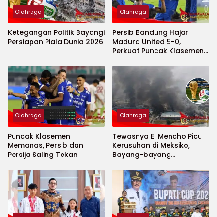
Olahraga
Olahraga
Ketegangan Politik Bayangi
Persib Bandung Hajar
Persiapan Piala Dunia 2026
Madura United 5-0,
Perkuat Puncak Klasemen
BRI Super League
Olahraga
Olahraga
Puncak Klasemen
Tewasnya El Mencho Picu
Memanas, Persib dan
Kerusuhan di Meksiko,
Persija Saling Tekan
Bayang-bayang
Keamanan Piala Dunia
2026 Menguat