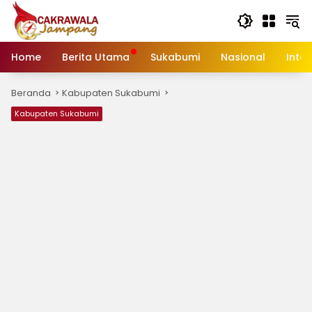
Langsung
ke
konten
Home
Berita Utama
Sukabumi
Nasional
Inte
Beranda
Kabupaten Sukabumi
Kabupaten Sukabumi