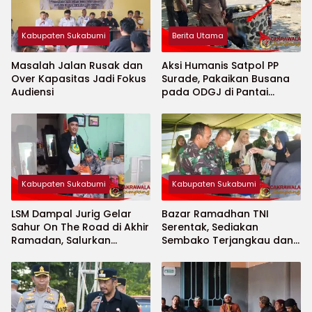
Kabupaten Sukabumi
Berita Utama
Masalah Jalan Rusak dan
Aksi Humanis Satpol PP
Over Kapasitas Jadi Fokus
Surade, Pakaikan Busana
Audiensi
pada ODGJ di Pantai
Minajaya
Kabupaten Sukabumi
Kabupaten Sukabumi
LSM Dampal Jurig Gelar
Bazar Ramadhan TNI
Sahur On The Road di Akhir
Serentak, Sediakan
Ramadan, Salurkan
Sembako Terjangkau dan
Bantuan untuk Janda
Ruang UMKM
Jompo dan Anak Yatim