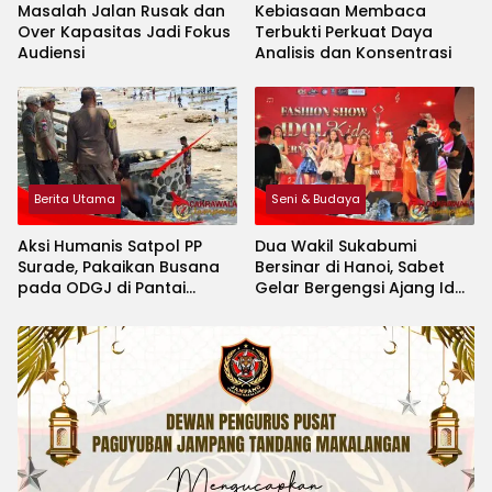
Masalah Jalan Rusak dan
Kebiasaan Membaca
Over Kapasitas Jadi Fokus
Terbukti Perkuat Daya
Audiensi
Analisis dan Konsentrasi
Berita Utama
Seni & Budaya
Aksi Humanis Satpol PP
Dua Wakil Sukabumi
Surade, Pakaikan Busana
Bersinar di Hanoi, Sabet
pada ODGJ di Pantai
Gelar Bergengsi Ajang Idol
Minajaya
Kids International 2026