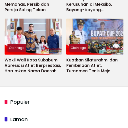
Memanas, Persib dan
Kerusuhan di Meksiko,
Persija Saling Tekan
Bayang-bayang
Keamanan Piala Dunia
2026 Menguat
Olahraga
Olahraga
Wakil Wali Kota Sukabumi
Kuatkan Silaturahmi dan
Apresiasi Atlet Berprestasi,
Pembinaan Atlet,
Harumkan Nama Daerah di
Turnamen Tenis Meja
Ajang Internasional
Bupati Cup 2026
Populer
Laman