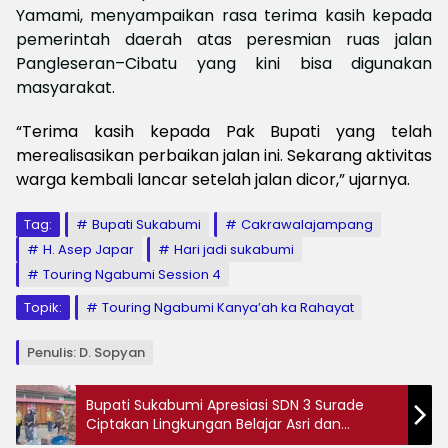
Yamami, menyampaikan rasa terima kasih kepada
pemerintah daerah atas peresmian ruas jalan
Pangleseran–Cibatu yang kini bisa digunakan
masyarakat.
“Terima kasih kepada Pak Bupati yang telah
merealisasikan perbaikan jalan ini. Sekarang aktivitas
warga kembali lancar setelah jalan dicor,” ujarnya.
Tag:
Bupati Sukabumi
Cakrawalajampang
H. Asep Japar
Hari jadi sukabumi
Touring Ngabumi Session 4
Topik:
Touring Ngabumi Kanya’ah ka Rahayat
Penulis: D. Sopyan
Bupati Sukabumi Apresiasi SDN 3 Surade
Ciptakan Lingkungan Belajar Asri dan
Nyaman