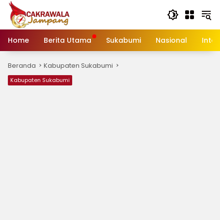
Langsung
ke
konten
Home
Berita Utama
Sukabumi
Nasional
Inte
Beranda
Kabupaten Sukabumi
Kabupaten Sukabumi