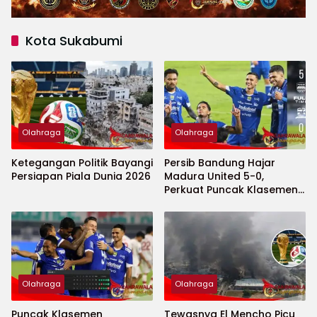
Kota Sukabumi
Olahraga
Olahraga
Ketegangan Politik Bayangi
Persib Bandung Hajar
Persiapan Piala Dunia 2026
Madura United 5-0,
Perkuat Puncak Klasemen
BRI Super League
Olahraga
Olahraga
Puncak Klasemen
Tewasnya El Mencho Picu