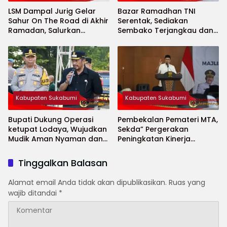
LSM Dampal Jurig Gelar
Bazar Ramadhan TNI
Sahur On The Road di Akhir
Serentak, Sediakan
Ramadan, Salurkan
Sembako Terjangkau dan
Bantuan untuk Janda
Ruang UMKM
Jompo dan Anak Yatim
Kabupaten Sukabumi
Kabupaten Sukabumi
Bupati Dukung Operasi
Pembekalan Pemateri MTA,
ketupat Lodaya, Wujudkan
Sekda” Pergerakan
Mudik Aman Nyaman dan
Peningkatan Kinerja
Selamat
Aparatur di Kab.Sukabumi”
Tinggalkan Balasan
Alamat email Anda tidak akan dipublikasikan.
Ruas yang
wajib ditandai
*