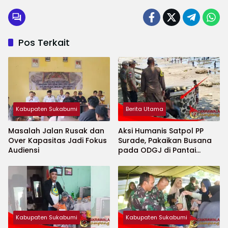
Pos Terkait
Kabupaten Sukabumi
Berita Utama
Masalah Jalan Rusak dan
Aksi Humanis Satpol PP
Over Kapasitas Jadi Fokus
Surade, Pakaikan Busana
Audiensi
pada ODGJ di Pantai
Minajaya
Kabupaten Sukabumi
Kabupaten Sukabumi