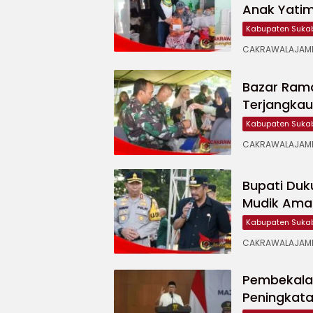
Anak Yati
Kabupaten Suka
CAKRAWALAJAMPA
Bazar Ram
Terjangka
Kabupaten Suka
CAKRAWALAJAMP
Bupati Duk
Mudik Ama
Kabupaten Suka
CAKRAWALAJAMPA
Pembekala
Peningkata