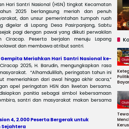
an Hari Santri Nasional (HSN) tingkat Kecamatan
 tahun 2025 berlangsung meriah dan penuh
asyarakat, dan unsur pemerintahan tumpah ruah
g digelar di Lapang Desa Pasirpanjang, Sabtu
 sejak pagi dengan pawai yang diikuti perwakilan
n Ciracap. Peserta berjalan menuju Lapang
K
holawat dan membawa atribut santri.
 Gempita Meriahkan Hari Santri Nasional ke-
Ola
N Ciracap 2025, H. Barudin, mengungkapkan rasa
Kete
syarakat. ‎ ‎“Alhamdulillah, peringatan tahun ini
Politi
t memeriahkan dari awal hingga akhir acara,”
Baya
dengan apel peringatan HSN dan liwetan bersama.
Persi
 disiapkan panitia sebagai simbol kebersamaan
Piala
2026
embira, santri dan masyarakat makan bersama
Ola
Tewas
ion 4, 2.000 Peserta Bergerak untuk
Menc
Kerus
 Sejahtera