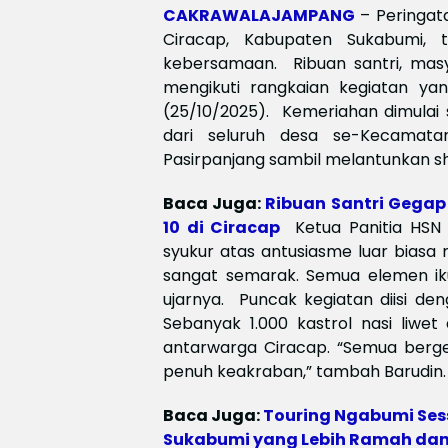
CAKRAWALAJAMPANG
– Peringat
Ciracap, Kabupaten Sukabumi,
kebersamaan. ‎ ‎Ribuan santri, m
mengikuti rangkaian kegiatan yan
(25/10/2025). ‎ ‎Kemeriahan dimulai
dari seluruh desa se-Kecamata
Pasirpanjang sambil melantunkan s
Baca Juga:
Ribuan Santri Gegap
10 di Ciracap
‎ ‎Ketua Panitia HS
syukur atas antusiasme luar biasa ma
sangat semarak. Semua elemen iku
ujarnya. ‎ ‎Puncak kegiatan diisi 
Sebanyak 1.000 kastrol nasi liwet
antarwarga Ciracap. “Semua berg
penuh keakraban,” tambah Barudin.
Baca Juga:
Touring Ngabumi Sess
Sukabumi yang Lebih Ramah dan