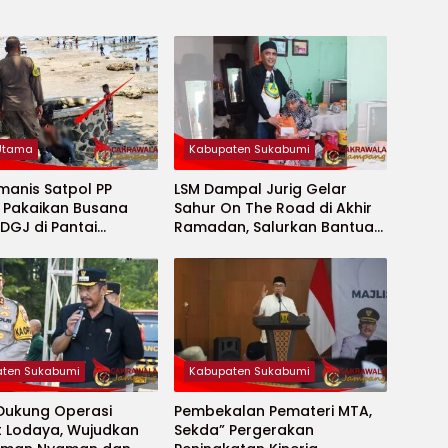
 Utama
Kabupaten Sukabumi
manis Satpol PP
LSM Dampal Jurig Gelar
, Pakaikan Busana
Sahur On The Road di Akhir
DGJ di Pantai
Ramadan, Salurkan Bantuan
ya
untuk Janda Jompo dan
Anak Yatim
ten Sukabumi
Kabupaten Sukabumi
 Dukung Operasi
Pembekalan Pemateri MTA,
t Lodaya, Wujudkan
Sekda” Pergerakan