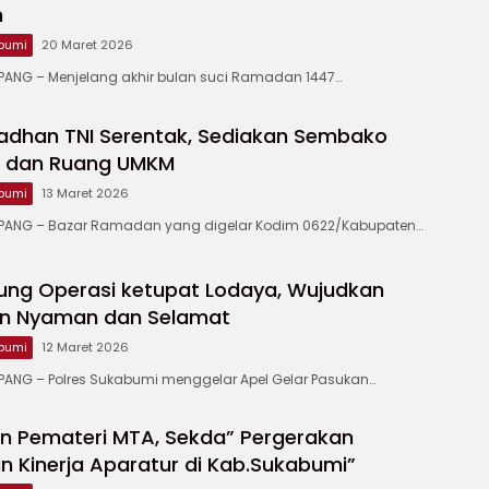
m
bumi
20 Maret 2026
NG – Menjelang akhir bulan suci Ramadan 1447…
adhan TNI Serentak, Sediakan Sembako
u dan Ruang UMKM
bumi
13 Maret 2026
ANG – Bazar Ramadan yang digelar Kodim 0622/Kabupaten…
ung Operasi ketupat Lodaya, Wujudkan
n Nyaman dan Selamat
bumi
12 Maret 2026
NG – Polres Sukabumi menggelar Apel Gelar Pasukan…
n Pemateri MTA, Sekda” Pergerakan
n Kinerja Aparatur di Kab.Sukabumi”