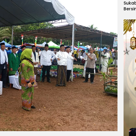
Suka
Bersi
Hanoi
Gelar
Berge
Ajang
Kids
Inter
2026