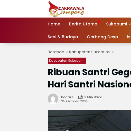
Langsung
ke
konten
Home
Berita Utama
Sukabumi
Seni & Budaya
Gerbang Desa
I
Beranda
Kabupaten Sukabumi
Kabupaten Sukabumi
Ribuan Santri Ge
Hari Santri Nasion
Redaksi
2 Min Baca
25 Oktober 2025