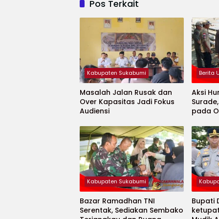
Pos Terkait
Kabupaten Sukabumi
Berita
Masalah Jalan Rusak dan
Aksi Hu
Over Kapasitas Jadi Fokus
Surade
Audiensi
pada O
Minaja
Kabupaten Sukabumi
Kabupa
Bazar Ramadhan TNI
Bupati
Serentak, Sediakan Sembako
ketupa