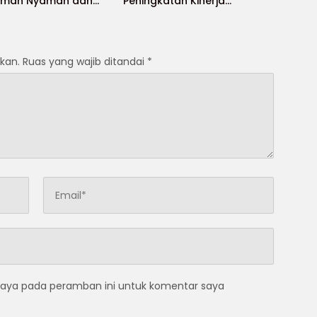
Aman Nyaman dan
Peningkatan Kinerja
t
Aparatur di Kab.Sukabumi”
kan.
Ruas yang wajib ditandai
*
saya pada peramban ini untuk komentar saya