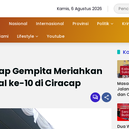
Kamis, 6 Agustus 2026
Nasional
Internasional
Provinsi
Politik
Kri
slami
Lifestyle
Youtube
K
gap Gempita Meriahkan
Kab
Suk
al ke-10 di Ciracap
Masa
Jalan
dan 
Kapa
Jadi 
Audie
Seni
Bud
Dua W