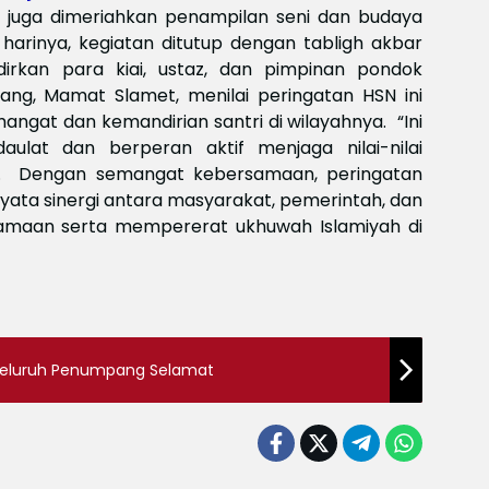
Meksi
a juga dimeriahkan penampilan seni dan budaya
Baya
 harinya, kegiatan ditutup dengan tabligh akbar
baya
kan para kiai, ustaz, dan pimpinan pondok
Keam
Piala
njang, Mamat Slamet, menilai peringatan HSN ini
2026
t dan kemandirian santri di wilayahnya. ‎ ‎“Ini
Meng
aulat dan berperan aktif menjaga nilai-nilai
. ‎ ‎Dengan semangat kebersamaan, peringatan
nyata sinergi antara masyarakat, pemerintah, dan
gamaan serta mempererat ukhuwah Islamiyah di
, Seluruh Penumpang Selamat