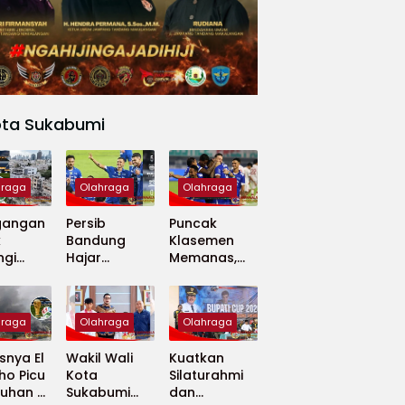
ota Sukabumi
hraga
Olahraga
Olahraga
gangan
Persib
Puncak
k
Bandung
Klasemen
ngi
Hajar
Memanas,
apan
Madura
Persib dan
 Dunia
United 5-0,
Persija Saling
Perkuat
Tekan
hraga
Olahraga
Olahraga
Puncak
Klasemen BRI
nya El
Wakil Wali
Kuatkan
Super
ho Picu
Kota
Silaturahmi
League
uhan di
Sukabumi
dan