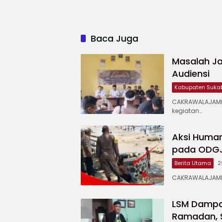
Baca Juga
Masalah Ja
Audiensi
Kabupaten Suka
CAKRAWALAJAMP
kegiatan…
Aksi Human
pada ODGJ 
Berita Utama
2
CAKRAWALAJAMPA
LSM Dampal
Ramadan, 