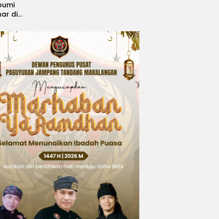
bumi
nar di
, Sabet
ngsi
 Idol
national