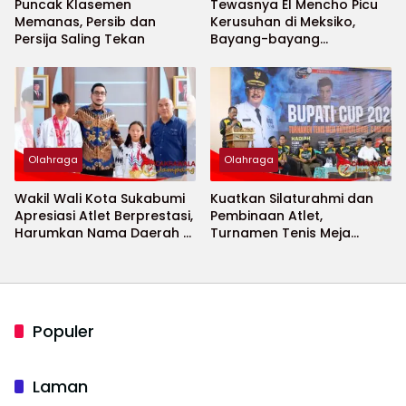
Puncak Klasemen
Tewasnya El Mencho Picu
Memanas, Persib dan
Kerusuhan di Meksiko,
Persija Saling Tekan
Bayang-bayang
Keamanan Piala Dunia
2026 Menguat
Olahraga
Olahraga
Wakil Wali Kota Sukabumi
Kuatkan Silaturahmi dan
Apresiasi Atlet Berprestasi,
Pembinaan Atlet,
Harumkan Nama Daerah di
Turnamen Tenis Meja
Ajang Internasional
Bupati Cup 2026
Populer
Laman