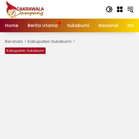
Langsung
ke
konten
Home
Berita Utama
Sukabumi
Nasional
Inte
Beranda
Kabupaten Sukabumi
Kabupaten Sukabumi