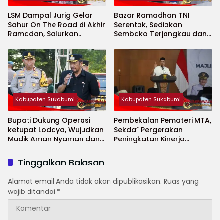
LSM Dampal Jurig Gelar
Bazar Ramadhan TNI
Sahur On The Road di Akhir
Serentak, Sediakan
Ramadan, Salurkan
Sembako Terjangkau dan
Bantuan untuk Janda
Ruang UMKM
Jompo dan Anak Yatim
Kabupaten Sukabumi
Kabupaten Sukabumi
Bupati Dukung Operasi
Pembekalan Pemateri MTA,
ketupat Lodaya, Wujudkan
Sekda” Pergerakan
Mudik Aman Nyaman dan
Peningkatan Kinerja
Selamat
Aparatur di Kab.Sukabumi”
Tinggalkan Balasan
Alamat email Anda tidak akan dipublikasikan.
Ruas yang
wajib ditandai
*