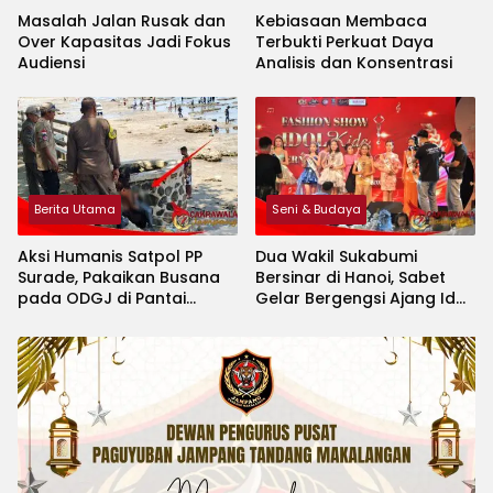
Masalah Jalan Rusak dan
Kebiasaan Membaca
Over Kapasitas Jadi Fokus
Terbukti Perkuat Daya
Audiensi
Analisis dan Konsentrasi
Berita Utama
Seni & Budaya
Aksi Humanis Satpol PP
Dua Wakil Sukabumi
Surade, Pakaikan Busana
Bersinar di Hanoi, Sabet
pada ODGJ di Pantai
Gelar Bergengsi Ajang Idol
Minajaya
Kids International 2026