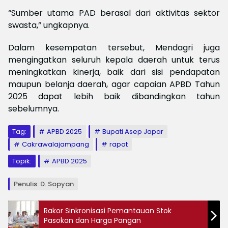
“Sumber utama PAD berasal dari aktivitas sektor
swasta,” ungkapnya.
Dalam kesempatan tersebut, Mendagri juga
mengingatkan seluruh kepala daerah untuk terus
meningkatkan kinerja, baik dari sisi pendapatan
maupun belanja daerah, agar capaian APBD Tahun
2025 dapat lebih baik dibandingkan tahun
sebelumnya.
Tag:
APBD 2025
Bupati Asep Japar
Cakrawalajampang
rapat
Topik:
APBD 2025
Penulis: D. Sopyan
Rakor Sinkronisasi Pemantauan Stok
Pasokan dan Harga Pangan