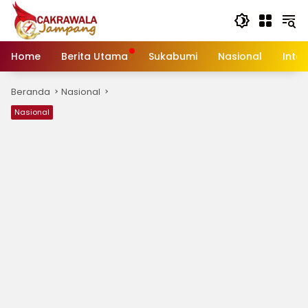
Langsung
ke
konten
Home
Berita Utama
Sukabumi
Nasional
Inte
Beranda
Nasional
Nasional