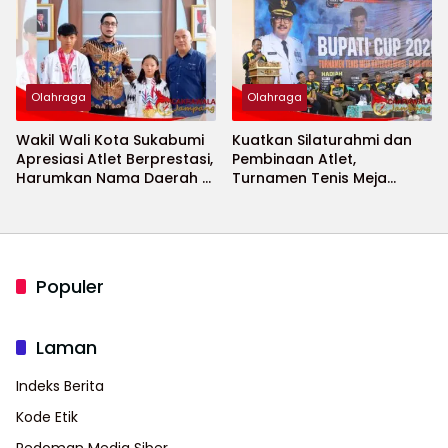
2026 Menguat
Olahraga
Olahraga
Wakil Wali Kota Sukabumi
Kuatkan Silaturahmi dan
Apresiasi Atlet Berprestasi,
Pembinaan Atlet,
Harumkan Nama Daerah di
Turnamen Tenis Meja
Ajang Internasional
Bupati Cup 2026
Populer
Laman
Indeks Berita
Kode Etik
Pedoman Media Siber