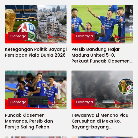
Olahraga
Olahraga
Ketegangan Politik Bayangi
Persib Bandung Hajar
Persiapan Piala Dunia 2026
Madura United 5-0,
Perkuat Puncak Klasemen
BRI Super League
Olahraga
Olahraga
Puncak Klasemen
Tewasnya El Mencho Picu
Memanas, Persib dan
Kerusuhan di Meksiko,
Persija Saling Tekan
Bayang-bayang
Keamanan Piala Dunia