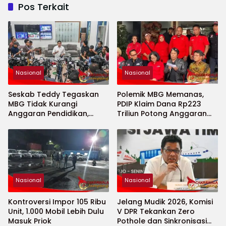
Pos Terkait
Nasional
Nasional
Seskab Teddy Tegaskan
Polemik MBG Memanas,
MBG Tidak Kurangi
PDIP Klaim Dana Rp223
Anggaran Pendidikan,
Triliun Potong Anggaran
Program Justru Diperkuat
Pendidikan
Nasional
Nasional
Kontroversi Impor 105 Ribu
Jelang Mudik 2026, Komisi
Unit, 1.000 Mobil Lebih Dulu
V DPR Tekankan Zero
Masuk Priok
Pothole dan Sinkronisasi