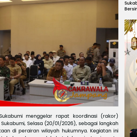
Suka
Bersi
Hanoi
Gelar
Berge
Ajang
Kids
Inter
2026
 Sukabumi menggelar rapat koordinasi (rakor)
es Sukabumi, Selasa (20/01/2026), sebagai langkah
aan di perairan wilayah hukumnya. Kegiatan ini