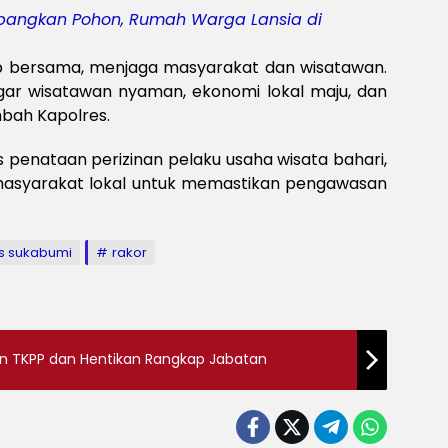
Meksi
angkan Pohon, Rumah Warga Lansia di
Baya
baya
Keam
ab bersama, menjaga masyarakat dan wisatawan.
Piala
agar wisatawan nyaman, ekonomi lokal maju, dan
2026
mbah Kapolres.
Meng
enataan perizinan pelaku usaha wisata bahari,
masyarakat lokal untuk memastikan pengawasan
s sukabumi
rakor
n TKPP dan Hentikan Rangkap Jabatan