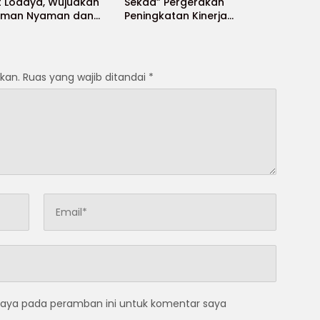
t Lodaya, Wujudkan
Sekda” Pergerakan
Aman Nyaman dan
Peningkatan Kinerja
t
Aparatur di Kab.Sukabumi”
kan.
Ruas yang wajib ditandai
*
saya pada peramban ini untuk komentar saya