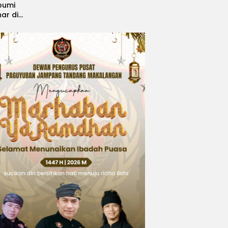
bumi
nar di
, Sabet
ngsi
 Idol
national