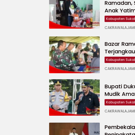
Ramadan, 
Anak Yati
Kabupaten Suka
CAKRAWALAJAMPA
Bazar Ram
Terjangka
Kabupaten Suka
CAKRAWALAJAMP
Bupati Duk
Mudik Ama
Kabupaten Suka
CAKRAWALAJAMPA
Pembekala
Peningkata