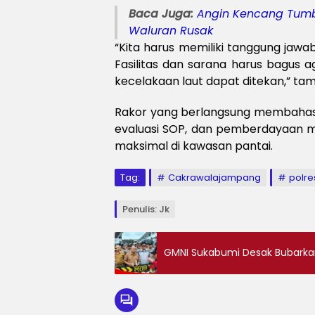
Baca Juga:
Angin Kencang Tumb
Waluran Rusak
“Kita harus memiliki tanggung jaw
Fasilitas dan sarana harus bagus 
kecelakaan laut dapat ditekan,” ta
Rakor yang berlangsung membahas p
evaluasi SOP, dan pemberdayaan 
maksimal di kawasan pantai.
Tag:
Cakrawalajampang
polre
Penulis: Jk
GMNI Sukabumi Desak Bubarka