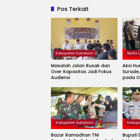
Pos Terkait
Kabupaten Sukabumi
Berita
Masalah Jalan Rusak dan
Aksi Hu
Over Kapasitas Jadi Fokus
Surade
Audiensi
pada O
Minaja
Kabupaten Sukabumi
Kabupa
Bazar Ramadhan TNI
Bupati