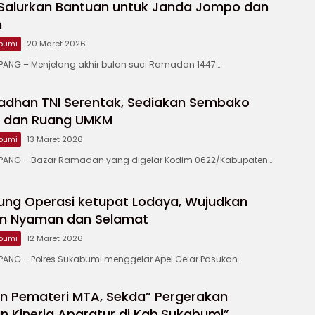
Salurkan Bantuan untuk Janda Jompo dan
m
bumi
20 Maret 2026
NG – Menjelang akhir bulan suci Ramadan 1447…
adhan TNI Serentak, Sediakan Sembako
u dan Ruang UMKM
bumi
13 Maret 2026
ANG – Bazar Ramadan yang digelar Kodim 0622/Kabupaten…
ung Operasi ketupat Lodaya, Wujudkan
n Nyaman dan Selamat
bumi
12 Maret 2026
NG – Polres Sukabumi menggelar Apel Gelar Pasukan…
n Pemateri MTA, Sekda” Pergerakan
n Kinerja Aparatur di Kab.Sukabumi”