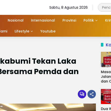
Sabtu, 8 Agustus 2026
Nasional
Internasional
Provinsi
Politik
Kri
slami
Lifestyle
Youtube
K
ukabumi Tekan Laka
Kab
Suk
r Bersama Pemda dan
Masa
Jalan
dan 
Kapa
Jadi 
Audie
Seni
Bud
Dua W