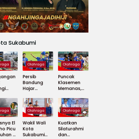
ota Sukabumi
hraga
Olahraga
Olahraga
gangan
Persib
Puncak
k
Bandung
Klasemen
ngi
Hajar
Memanas,
apan
Madura
Persib dan
 Dunia
United 5-0,
Persija Saling
Perkuat
Tekan
hraga
Olahraga
Olahraga
Puncak
Klasemen BRI
nya El
Wakil Wali
Kuatkan
Super
ho Picu
Kota
Silaturahmi
League
uhan di
Sukabumi
dan