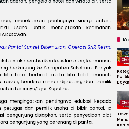
ntah daerah, pengelola hotel dan wisata air, serta
mian, menekankan pentingnya sinergi antara
pelaku usaha untuk menciptakan keamanan,
 wisatawan.
K
ak Pantai Sunset Ditemukan, Operasi SAR Resmi
Ola
i adalah untuk memberikan keselamatan, keamanan,
ang berkunjung ke Kabupaten Sukabumi. Banyak
Kete
ika kita tidak berbuat, maka kita tidak amanah.
Politi
ik rawan, bendera merah dipasang, dan pemilik
Baya
Persi
atan tamunya,” ujar Kapolres.
Piala
2026
juga mengingatkan pentingnya edukasi kepada
Ola
petugas dan pemilik usaha di bibir pantai. Ia
Tewas
si pengunjung disiapkan, serta penyediaan alat
Menc
ra pengunjung yang berenang di pantai.
Kerus