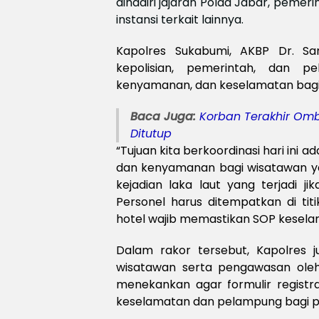
dihadiri jajaran Polda Jabar, pemeri
instansi terkait lainnya.
Kapolres Sukabumi, AKBP Dr. Sa
kepolisian, pemerintah, dan 
kenyamanan, dan keselamatan bagi
Baca Juga:
Korban Terakhir Omb
Ditutup
“Tujuan kita berkoordinasi hari in
dan kenyamanan bagi wisatawan y
kejadian laka laut yang terjadi j
Personel harus ditempatkan di tit
hotel wajib memastikan SOP keselam
D
alam rakor tersebut, Kapolres 
wisatawan serta pengawasan oleh 
menekankan agar formulir registra
keselamatan dan pelampung bagi pa