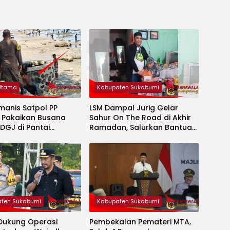
 Utama
Kabupaten Sukabumi
manis Satpol PP
LSM Dampal Jurig Gelar
, Pakaikan Busana
Sahur On The Road di Akhir
DGJ di Pantai
Ramadan, Salurkan Bantuan
ya
untuk Janda Jompo dan
Anak Yatim
ten Sukabumi
Kabupaten Sukabumi
 Dukung Operasi
Pembekalan Pemateri MTA,