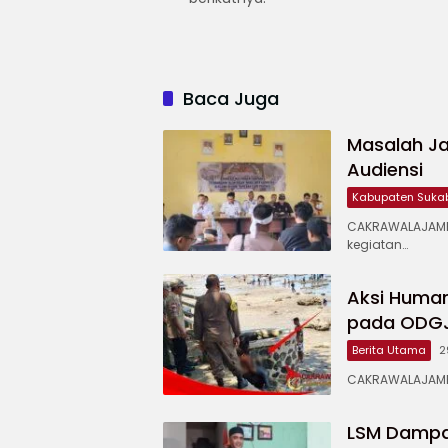
Baca Juga
Masalah Ja
Audiensi
Kabupaten Suka
CAKRAWALAJAMP
kegiatan…
Aksi Human
pada ODGJ 
Berita Utama
2
CAKRAWALAJAMPA
LSM Dampal