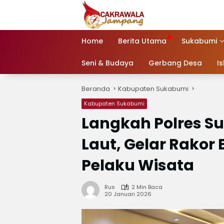
Langsung
ke
konten
Home
Berita Utama
Sukabumi
Seni & Budaya
Gerbang Desa
I
Beranda
Kabupaten Sukabumi
Kabupaten Sukabumi
Langkah Polres S
Laut, Gelar Rako
Pelaku Wisata
Rus
2 Min Baca
20 Januari 2026