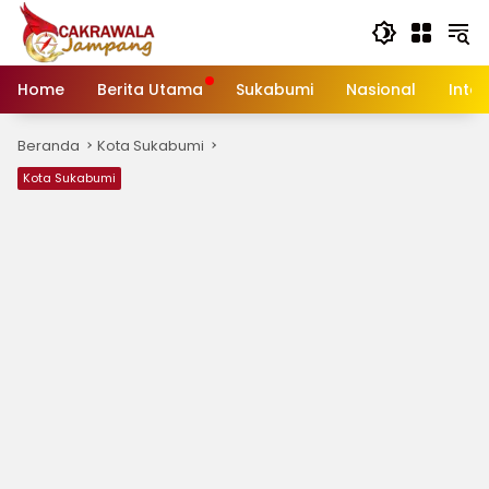
Langsung
ke
konten
Home
Berita Utama
Sukabumi
Nasional
Inte
Beranda
Kota Sukabumi
Kota Sukabumi