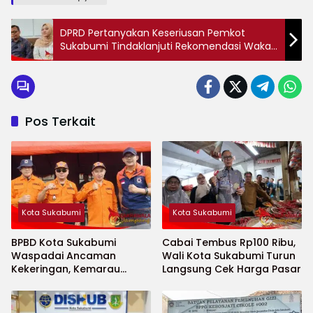
DPRD Pertanyakan Keseriusan Pemkot
Sukabumi Tindaklanjuti Rekomendasi Wakaf
dan TKPP
Pos Terkait
Kota Sukabumi
Kota Sukabumi
BPBD Kota Sukabumi
Cabai Tembus Rp100 Ribu,
Waspadai Ancaman
Wali Kota Sukabumi Turun
Kekeringan, Kemarau
Langsung Cek Harga Pasar
Diprediksi Datang Lebih
Cepat