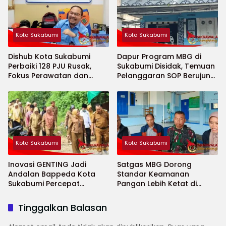
Kota Sukabumi
Kota Sukabumi
Dishub Kota Sukabumi
Dapur Program MBG di
Perbaiki 128 PJU Rusak,
Sukabumi Disidak, Temuan
Fokus Perawatan dan
Pelanggaran SOP Berujung
Penambahan Titik Baru
Teguran Keras
Kota Sukabumi
Kota Sukabumi
Inovasi GENTING Jadi
Satgas MBG Dorong
Andalan Bappeda Kota
Standar Keamanan
Sukabumi Percepat
Pangan Lebih Ketat di
Penurunan Stunting
Sekolah Saat Ramadhan
Tinggalkan Balasan