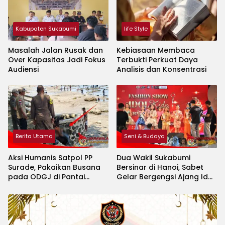
Kabupaten Sukabumi
life Style
Masalah Jalan Rusak dan
Kebiasaan Membaca
Over Kapasitas Jadi Fokus
Terbukti Perkuat Daya
Audiensi
Analisis dan Konsentrasi
Berita Utama
Seni & Budaya
Aksi Humanis Satpol PP
Dua Wakil Sukabumi
Surade, Pakaikan Busana
Bersinar di Hanoi, Sabet
pada ODGJ di Pantai
Gelar Bergengsi Ajang Idol
Minajaya
Kids International 2026