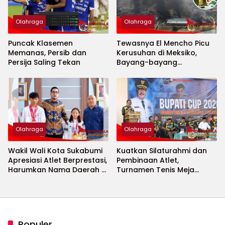
Olahraga
Olahraga
Puncak Klasemen
Tewasnya El Mencho Picu
Memanas, Persib dan
Kerusuhan di Meksiko,
Persija Saling Tekan
Bayang-bayang
Keamanan Piala Dunia
2026 Menguat
Olahraga
Olahraga
Wakil Wali Kota Sukabumi
Kuatkan Silaturahmi dan
Apresiasi Atlet Berprestasi,
Pembinaan Atlet,
Harumkan Nama Daerah di
Turnamen Tenis Meja
Ajang Internasional
Bupati Cup 2026
Populer