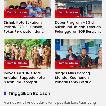
Kota Sukabumi
Kota Sukabumi
Dishub Kota Sukabumi
Dapur Program MBG di
Perbaiki 128 PJU Rusak,
Sukabumi Disidak, Temuan
Fokus Perawatan dan
Pelanggaran SOP Berujung
Penambahan Titik Baru
Teguran Keras
Kota Sukabumi
Kota Sukabumi
Inovasi GENTING Jadi
Satgas MBG Dorong
Andalan Bappeda Kota
Standar Keamanan
Sukabumi Percepat
Pangan Lebih Ketat di
Penurunan Stunting
Sekolah Saat Ramadhan
Tinggalkan Balasan
Alamat email Anda tidak akan dipublikasikan.
Ruas yang