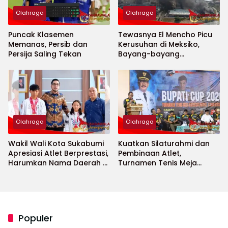
Olahraga
Olahraga
Puncak Klasemen
Tewasnya El Mencho Picu
Memanas, Persib dan
Kerusuhan di Meksiko,
Persija Saling Tekan
Bayang-bayang
Keamanan Piala Dunia
2026 Menguat
Olahraga
Olahraga
Wakil Wali Kota Sukabumi
Kuatkan Silaturahmi dan
Apresiasi Atlet Berprestasi,
Pembinaan Atlet,
Harumkan Nama Daerah di
Turnamen Tenis Meja
Ajang Internasional
Bupati Cup 2026
Populer