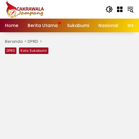
Langsung
ke
konten
Home
Berita Utama
Sukabumi
Nasional
Inte
Beranda
DPRD
DPRD
Kota Sukabumi