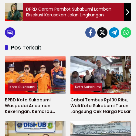
DPRD Geram Pemkot Sukabumi Lamban
Eksekusi Kerusakan Jalan Lingkungan
Pos Terkait
Kota Sukabumi
Kota Sukabumi
BPBD Kota Sukabumi
Cabai Tembus Rp100 Ribu,
Waspadai Ancaman
Wali Kota Sukabumi Turun
Kekeringan, Kemarau
Langsung Cek Harga Pasar
Diprediksi Datang Lebih
Cepat