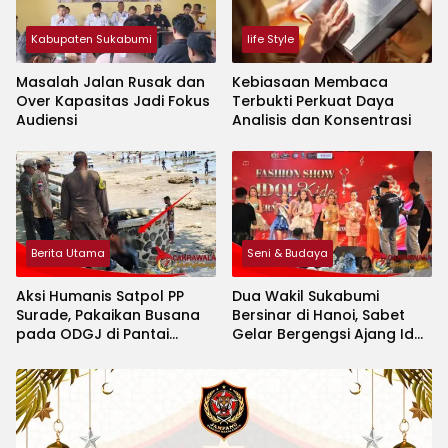
Kabupaten Sukabumi
life Style
Masalah Jalan Rusak dan
Kebiasaan Membaca
Over Kapasitas Jadi Fokus
Terbukti Perkuat Daya
Audiensi
Analisis dan Konsentrasi
Berita Utama
Seni & Budaya
Aksi Humanis Satpol PP
Dua Wakil Sukabumi
Surade, Pakaikan Busana
Bersinar di Hanoi, Sabet
pada ODGJ di Pantai
Gelar Bergengsi Ajang Idol
Minajaya
Kids International 2026