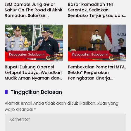
LSM Dampal Jurig Gelar
Bazar Ramadhan TNI
Sahur On The Road di Akhir
Serentak, Sediakan
Ramadan, Salurkan
Sembako Terjangkau dan
Bantuan untuk Janda
Ruang UMKM
Jompo dan Anak Yatim
Kabupaten Sukabumi
Kabupaten Sukabumi
Bupati Dukung Operasi
Pembekalan Pemateri MTA,
ketupat Lodaya, Wujudkan
Sekda” Pergerakan
Mudik Aman Nyaman dan
Peningkatan Kinerja
Selamat
Aparatur di Kab.Sukabumi”
Tinggalkan Balasan
Alamat email Anda tidak akan dipublikasikan.
Ruas yang
wajib ditandai
*