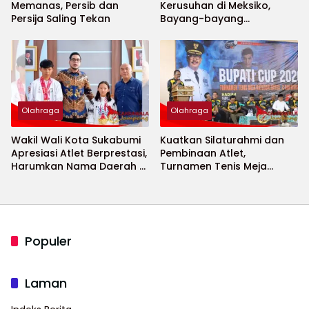
Memanas, Persib dan
Kerusuhan di Meksiko,
Persija Saling Tekan
Bayang-bayang
Keamanan Piala Dunia
2026 Menguat
Olahraga
Olahraga
Wakil Wali Kota Sukabumi
Kuatkan Silaturahmi dan
Apresiasi Atlet Berprestasi,
Pembinaan Atlet,
Harumkan Nama Daerah di
Turnamen Tenis Meja
Ajang Internasional
Bupati Cup 2026
Populer
Laman