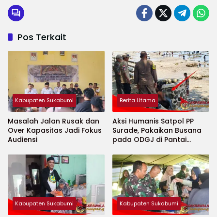
Pos Terkait
Kabupaten Sukabumi
Berita Utama
Masalah Jalan Rusak dan
Aksi Humanis Satpol PP
Over Kapasitas Jadi Fokus
Surade, Pakaikan Busana
Audiensi
pada ODGJ di Pantai
Minajaya
Kabupaten Sukabumi
Kabupaten Sukabumi