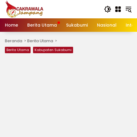
Langsung
ke
konten
Home
Berita Utama
Sukabumi
Nasional
Inte
Beranda
Berita Utama
Berita Utama
Kabupaten Sukabumi