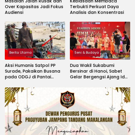
Masalah Jalan Rusak dan
Kebiasaan Membaca
Over Kapasitas Jadi Fokus
Terbukti Perkuat Daya
Audiensi
Analisis dan Konsentrasi
Berita Utama
Seni & Budaya
Aksi Humanis Satpol PP
Dua Wakil Sukabumi
Surade, Pakaikan Busana
Bersinar di Hanoi, Sabet
pada ODGJ di Pantai
Gelar Bergengsi Ajang Idol
Minajaya
Kids International 2026