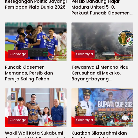
Ketegangan Politik Bayangi
Persib Bandung Hajar
Persiapan Piala Dunia 2026
Madura United 5-0,
Perkuat Puncak Klasemen
BRI Super League
Olahraga
Olahraga
Puncak Klasemen
Tewasnya El Mencho Picu
Memanas, Persib dan
Kerusuhan di Meksiko,
Persija Saling Tekan
Bayang-bayang
Keamanan Piala Dunia
2026 Menguat
Olahraga
Olahraga
Wakil Wali Kota Sukabumi
Kuatkan Silaturahmi dan