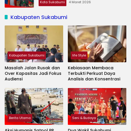
Kota Sukabumi
4 Maret 2026
Kabupaten Sukabumi
Kabupaten Sukabumi
life Style
Masalah Jalan Rusak dan
Kebiasaan Membaca
Over Kapasitas Jadi Fokus
Terbukti Perkuat Daya
Audiensi
Analisis dan Konsentrasi
Berita Utama
Seni & Budaya
Aksi Humanis Satpol PP
Dua Wakil Sukabumi