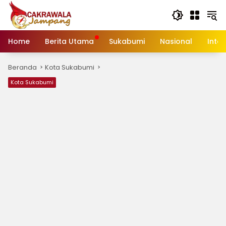
Langsung
ke
konten
Home
Berita Utama
Sukabumi
Nasional
Inte
Beranda
Kota Sukabumi
Kota Sukabumi