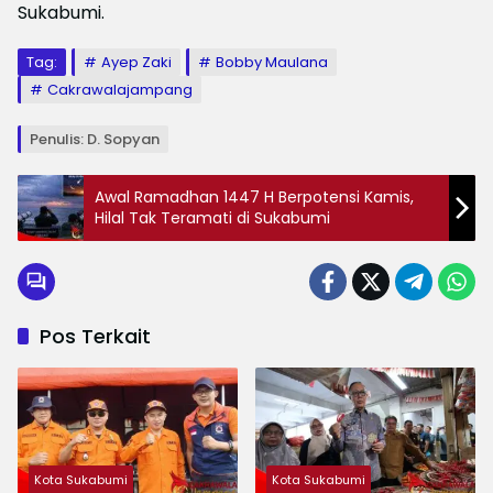
Sukabumi.
Tag:
Ayep Zaki
Bobby Maulana
Cakrawalajampang
Penulis: D. Sopyan
Awal Ramadhan 1447 H Berpotensi Kamis,
Hilal Tak Teramati di Sukabumi
Pos Terkait
Kota Sukabumi
Kota Sukabumi