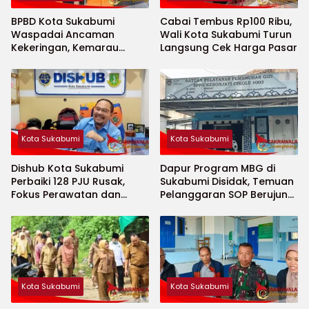
BPBD Kota Sukabumi
Cabai Tembus Rp100 Ribu,
Waspadai Ancaman
Wali Kota Sukabumi Turun
Kekeringan, Kemarau
Langsung Cek Harga Pasar
Diprediksi Datang Lebih
Cepat
Kota Sukabumi
Kota Sukabumi
Dishub Kota Sukabumi
Dapur Program MBG di
Perbaiki 128 PJU Rusak,
Sukabumi Disidak, Temuan
Fokus Perawatan dan
Pelanggaran SOP Berujung
Penambahan Titik Baru
Teguran Keras
Kota Sukabumi
Kota Sukabumi