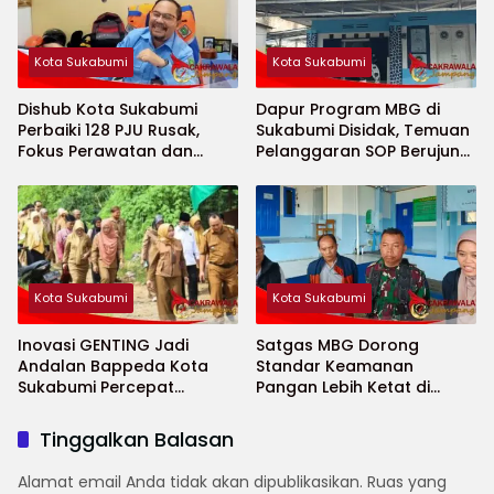
Kota Sukabumi
Kota Sukabumi
Dishub Kota Sukabumi
Dapur Program MBG di
Perbaiki 128 PJU Rusak,
Sukabumi Disidak, Temuan
Fokus Perawatan dan
Pelanggaran SOP Berujung
Penambahan Titik Baru
Teguran Keras
Kota Sukabumi
Kota Sukabumi
Inovasi GENTING Jadi
Satgas MBG Dorong
Andalan Bappeda Kota
Standar Keamanan
Sukabumi Percepat
Pangan Lebih Ketat di
Penurunan Stunting
Sekolah Saat Ramadhan
Tinggalkan Balasan
Alamat email Anda tidak akan dipublikasikan.
Ruas yang