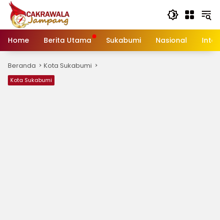
Langsung
ke
konten
Home
Berita Utama
Sukabumi
Nasional
Inte
Beranda
Kota Sukabumi
Kota Sukabumi