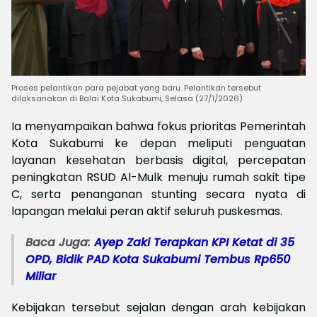
Proses pelantikan para pejabat yang baru. Pelantikan tersebut
dilaksanakan di Balai Kota Sukabumi, Selasa (27/1/2026).
Ia menyampaikan bahwa fokus prioritas Pemerintah
Kota Sukabumi ke depan meliputi penguatan
layanan kesehatan berbasis digital, percepatan
peningkatan RSUD Al-Mulk menuju rumah sakit tipe
C, serta penanganan stunting secara nyata di
lapangan melalui peran aktif seluruh puskesmas.
Baca Juga:
Ayep Zaki Terapkan KPI Ketat di 35
OPD, Bidik PAD Kota Sukabumi Tembus Rp650
Miliar
Kebijakan tersebut sejalan dengan arah kebijakan