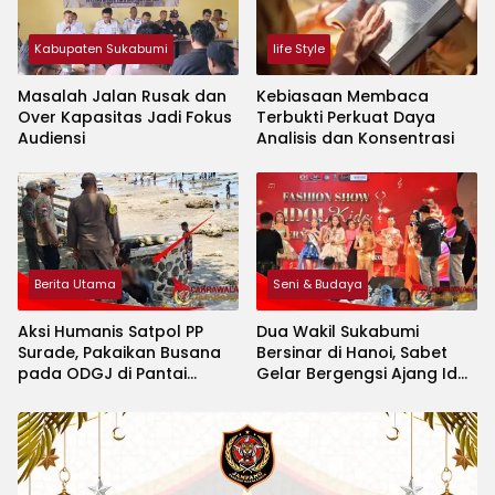
Kabupaten Sukabumi
life Style
Masalah Jalan Rusak dan
Kebiasaan Membaca
Over Kapasitas Jadi Fokus
Terbukti Perkuat Daya
Audiensi
Analisis dan Konsentrasi
Berita Utama
Seni & Budaya
Aksi Humanis Satpol PP
Dua Wakil Sukabumi
Surade, Pakaikan Busana
Bersinar di Hanoi, Sabet
pada ODGJ di Pantai
Gelar Bergengsi Ajang Idol
Minajaya
Kids International 2026