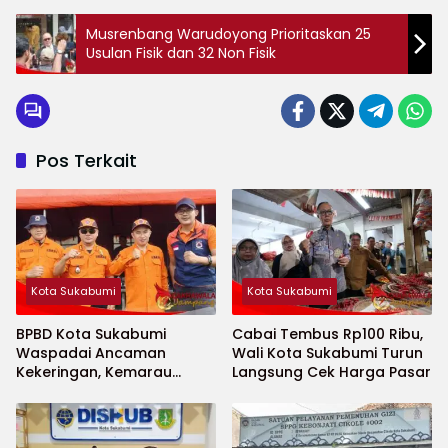
Musrenbang Warudoyong Prioritaskan 25
Usulan Fisik dan 32 Non Fisik
Pos Terkait
Kota Sukabumi
Kota Sukabumi
BPBD Kota Sukabumi
Cabai Tembus Rp100 Ribu,
Waspadai Ancaman
Wali Kota Sukabumi Turun
Kekeringan, Kemarau
Langsung Cek Harga Pasar
Diprediksi Datang Lebih
Cepat