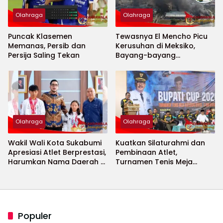
Olahraga
Olahraga
Puncak Klasemen
Tewasnya El Mencho Picu
Memanas, Persib dan
Kerusuhan di Meksiko,
Persija Saling Tekan
Bayang-bayang
Keamanan Piala Dunia
2026 Menguat
Olahraga
Olahraga
Wakil Wali Kota Sukabumi
Kuatkan Silaturahmi dan
Apresiasi Atlet Berprestasi,
Pembinaan Atlet,
Harumkan Nama Daerah di
Turnamen Tenis Meja
Ajang Internasional
Bupati Cup 2026
Populer