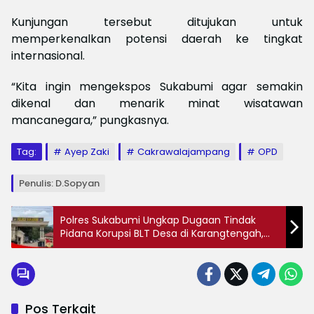
Kunjungan tersebut ditujukan untuk
memperkenalkan potensi daerah ke tingkat
internasional.
“Kita ingin mengekspos Sukabumi agar semakin
dikenal dan menarik minat wisatawan
mancanegara,” pungkasnya.
Tag:
Ayep Zaki
Cakrawalajampang
OPD
Penulis: D.Sopyan
Polres Sukabumi Ungkap Dugaan Tindak
Pidana Korupsi BLT Desa di Karangtengah,
Kerugian Negara Capai Rp1,35 Miliar
Pos Terkait