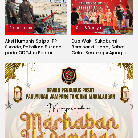
Berita Utama
Seni & Budaya
Aksi Humanis Satpol PP
Dua Wakil Sukabumi
Surade, Pakaikan Busana
Bersinar di Hanoi, Sabet
pada ODGJ di Pantai
Gelar Bergengsi Ajang Idol
Minajaya
Kids International 2026