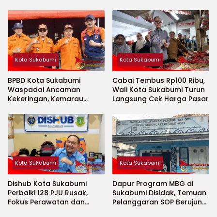
Kota Sukabumi
Kota Sukabumi
BPBD Kota Sukabumi
Cabai Tembus Rp100 Ribu,
Waspadai Ancaman
Wali Kota Sukabumi Turun
Kekeringan, Kemarau
Langsung Cek Harga Pasar
Diprediksi Datang Lebih
Cepat
Kota Sukabumi
Kota Sukabumi
Dishub Kota Sukabumi
Dapur Program MBG di
Perbaiki 128 PJU Rusak,
Sukabumi Disidak, Temuan
Fokus Perawatan dan
Pelanggaran SOP Berujung
Penambahan Titik Baru
Teguran Keras