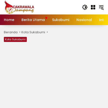
Langsung
ke
konten
Home
Berita Utama
Sukabumi
Nasional
Inte
Beranda
Kota Sukabumi
Kota Sukabumi