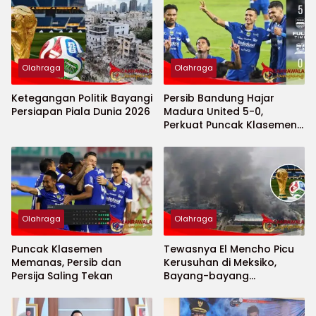
Olahraga
Olahraga
Ketegangan Politik Bayangi
Persib Bandung Hajar
Persiapan Piala Dunia 2026
Madura United 5-0,
Perkuat Puncak Klasemen
BRI Super League
Olahraga
Olahraga
Puncak Klasemen
Tewasnya El Mencho Picu
Memanas, Persib dan
Kerusuhan di Meksiko,
Persija Saling Tekan
Bayang-bayang
Keamanan Piala Dunia
2026 Menguat