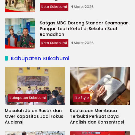
Kota Sukabumi
4 Maret 2026
Satgas MBG Dorong Standar Keamanan
Pangan Lebih Ketat di Sekolah Saat
Ramadhan
Kota Sukabumi
4 Maret 2026
Kabupaten Sukabumi
Kabupaten Sukabumi
life Style
Masalah Jalan Rusak dan
Kebiasaan Membaca
Over Kapasitas Jadi Fokus
Terbukti Perkuat Daya
Audiensi
Analisis dan Konsentrasi