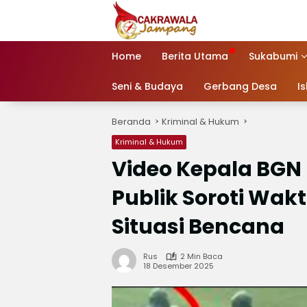
Langsung
ke
konten
Home
Berita Utama
Sukabumi
Seni & Budaya
Gerbang Desa
I
Beranda
Kriminal & Hukum
Kriminal & Hukum
Video Kepala BGN 
Publik Soroti Wak
Situasi Bencana
Rus
2 Min Baca
18 Desember 2025