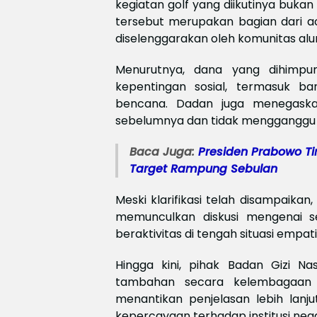
kegiatan golf yang diikutinya bukan
tersebut merupakan bagian dari a
diselenggarakan oleh komunitas alu
Menurutnya, dana yang dihimpun
kepentingan sosial, termasuk b
bencana. Dadan juga menegaska
sebelumnya dan tidak mengganggu 
Baca Juga:
Presiden Prabowo Ti
Target Rampung Sebulan
Meski klarifikasi telah disampaikan,
memunculkan diskusi mengenai se
beraktivitas di tengah situasi empati
Hingga kini, pihak Badan Gizi N
tambahan secara kelembagaan t
menantikan penjelasan lebih lan
kepercayaan terhadap institusi neg