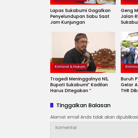
Lapas Sukabumi Gagalkan
Geng Mo
Penyelundupan Sabu Saat
Jalan R
Jam Kunjungan
Sukabu
Luka B
Kriminal & Hukum
Krimin
Tragedi Meninggalnya NS,
Buruh 
Bupati Sukabumi” Kadilan
Gelar A
Harus DItegakan “
THR Di
Potong
Tinggalkan Balasan
Alamat email Anda tidak akan dipublikasi