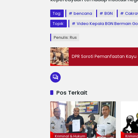
Tag:
bencana
BGN
Cakra
Topik:
Video Kepala BGN Bermain Golf
Penulis: Rus
DPR Soroti Pemanfaatan Kayu 
Pos Terkait
Kriminal & Hukum
Krimin