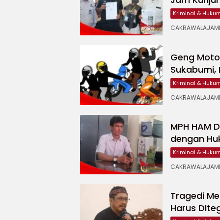
Kriminal & Huku
CAKRAWALAJAMPA
Geng Motor
Sukabumi, 
Kriminal & Huku
CAKRAWALAJAMPA
MPH HAM De
dengan Hu
Kriminal & Huku
CAKRAWALAJAMP
Tragedi Me
Harus DIte