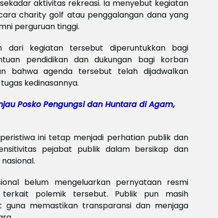
 sekadar aktivitas rekreasi. Ia menyebut kegiatan
Meksi
Baya
cara charity golf atau penggalangan dana yang
baya
mni perguruan tinggi.
Keam
Piala
 dari kegiatan tersebut diperuntukkan bagi
2026
Meng
antuan pendidikan dan dukungan bagi korban
n bahwa agenda tersebut telah dijadwalkan
tugas kedinasannya.
njau Posko Pengungsi dan Huntara di Agam,
 peristiwa ini tetap menjadi perhatian publik dan
nsitivitas pejabat publik dalam bersikap dan
 nasional.
asional belum mengeluarkan pernyataan resmi
erkait polemik tersebut. Publik pun masih
jut guna memastikan transparansi dan menjaga
ara.