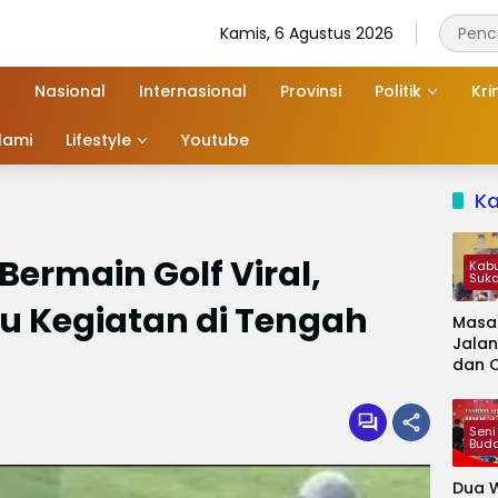
Kamis, 6 Agustus 2026
Nasional
Internasional
Provinsi
Politik
Kri
slami
Lifestyle
Youtube
K
Bermain Golf Viral,
Kab
Suk
tu Kegiatan di Tengah
Masa
Jalan
dan 
Kapa
Jadi 
Audie
Seni
Bud
Dua W