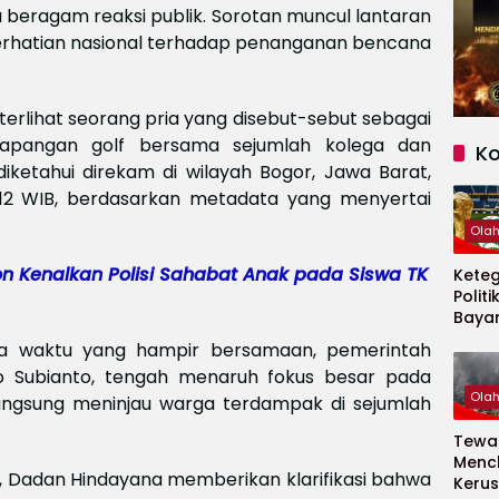
cu beragam reaksi publik. Sorotan muncul lantaran
perhatian nasional terhadap penanganan bencana
erlihat seorang pria yang disebut-sebut sebagai
apangan golf bersama sejumlah kolega dan
K
diketahui direkam di wilayah Bogor, Jawa Barat,
12 WIB, berdasarkan metadata yang menyertai
Ola
n Kenalkan Polisi Sahabat Anak pada Siswa TK
Kete
Politi
Baya
Persi
ada waktu yang hampir bersamaan, pemerintah
Piala
o Subianto, tengah menaruh fokus besar pada
2026
Ola
ngsung meninjau warga terdampak di sejumlah
Tewas
Menc
t, Dadan Hindayana memberikan klarifikasi bahwa
Kerus