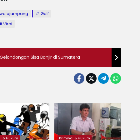
walajampang
Golf
 Viral
Gelondongan Sisa Banjir di Sumatera
al & Hukum
Kriminal & Hukum