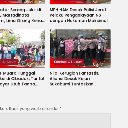
tor Serang Jukir di
MPH HAM Desak Polisi Jerat
E Martadinata
Pelaku Penganiayaan NS
mi, Lima Orang Kena
dengan Hukuman Maksimal
acok
al & Hukum
Kriminal & Hukum
PT Muara Tunggal
Nilai Kerugian Fantastis,
ksi di Cibadak, Tuntut
Aliansi Desak Kejari
bayar Utuh Tanpa
Sukabumi Tuntaskan
an
Dugaan Skandal Kredit
Rp976,7 Miliar
kan.
Ruas yang wajib ditandai
*