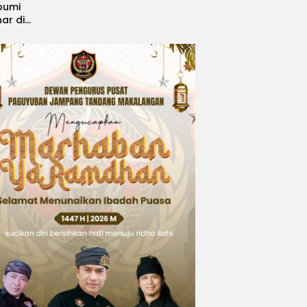
bumi
nar di
, Sabet
ngsi
 Idol
national