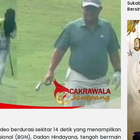
Suka
Bersi
Hanoi
Gelar
Berge
Ajang
Kids
Inter
2026
deo berdurasi sekitar 14 detik yang menampilkan
sional (BGN), Dadan Hindayana, tengah bermain