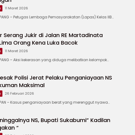
m
11 Maret 2026
NG – Petugas Lembaga Pemasyarakatan (Lapas) Kelas IIB…
 Serang Jukir di Jalan RE Martadinata
Lima Orang Kena Luka Bacok
m
11 Maret 2026
NG – Aksi kekerasan yang diduga melibatkan kelompok…
sak Polisi Jerat Pelaku Penganiayaan NS
kuman Maksimal
m
26 Februari 2026
AN – Kasus penganiayaan berat yang merenggut nyawa…
ninggalnya NS, Bupati Sukabumi” Kadilan
gakan “