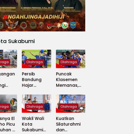
ota Sukabumi
hraga
Olahraga
Olahraga
gangan
Persib
Puncak
k
Bandung
Klasemen
ngi
Hajar
Memanas,
apan
Madura
Persib dan
 Dunia
United 5-0,
Persija Saling
Perkuat
Tekan
hraga
Olahraga
Olahraga
Puncak
Klasemen BRI
nya El
Wakil Wali
Kuatkan
Super
ho Picu
Kota
Silaturahmi
League
uhan di
Sukabumi
dan