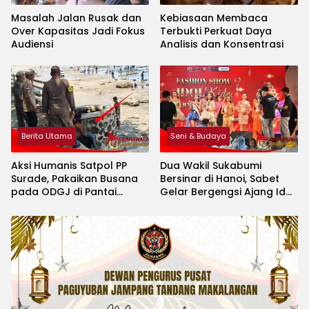
Masalah Jalan Rusak dan
Kebiasaan Membaca
Over Kapasitas Jadi Fokus
Terbukti Perkuat Daya
Audiensi
Analisis dan Konsentrasi
Berita Utama
Seni & Budaya
Aksi Humanis Satpol PP
Dua Wakil Sukabumi
Surade, Pakaikan Busana
Bersinar di Hanoi, Sabet
pada ODGJ di Pantai
Gelar Bergengsi Ajang Idol
Minajaya
Kids International 2026