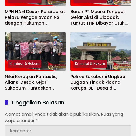
MPH HAM Desak Polisi Jerat
Buruh PT Muara Tunggal
Pelaku Penganiayaan NS
Gelar Aksi di Cibadak,
dengan Hukuman
Tuntut THR Dibayar Utuh
Maksimal
Tanpa Potongan
Kriminal & Hukum
Kriminal & Hukum
Nilai Kerugian Fantastis,
Polres Sukabumi Ungkap
Aliansi Desak Kejari
Dugaan Tindak Pidana
Sukabumi Tuntaskan
Korupsi BLT Desa di
Dugaan Skandal Kredit
Karangtengah, Kerugian
Rp976,7 Miliar
Negara Capai Rp1,35 Miliar
Tinggalkan Balasan
Alamat email Anda tidak akan dipublikasikan.
Ruas yang
wajib ditandai
*