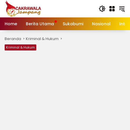
Langsung
ke
konten
Home
Berita Utama
Sukabumi
Nasional
Inte
Beranda
Kriminal & Hukum
Kriminal & Hukum