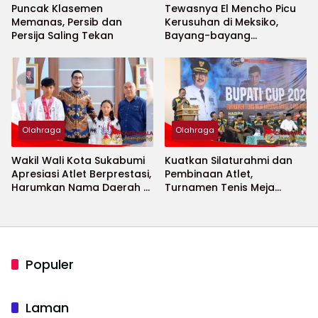
Puncak Klasemen
Tewasnya El Mencho Picu
Memanas, Persib dan
Kerusuhan di Meksiko,
Persija Saling Tekan
Bayang-bayang
Keamanan Piala Dunia
2026 Menguat
Olahraga
Olahraga
Wakil Wali Kota Sukabumi
Kuatkan Silaturahmi dan
Apresiasi Atlet Berprestasi,
Pembinaan Atlet,
Harumkan Nama Daerah di
Turnamen Tenis Meja
Ajang Internasional
Bupati Cup 2026
Populer
Laman