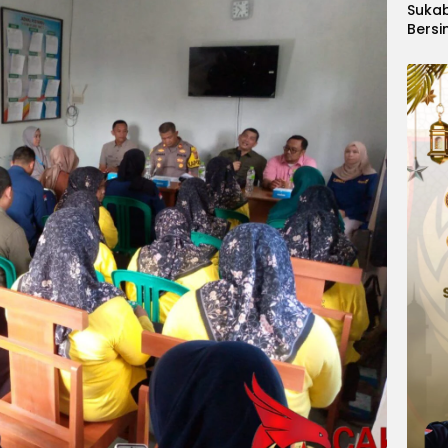
Suka
Bersi
Hanoi
Gelar
Berge
Ajang
Kids
Inter
2026