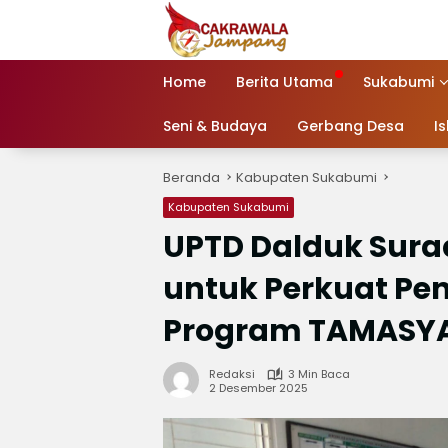
Langsung
ke
konten
Home
Berita Utama
Sukabumi
Seni & Budaya
Gerbang Desa
I
Beranda
Kabupaten Sukabumi
Kabupaten Sukabumi
UPTD Dalduk Surad
untuk Perkuat Pe
Program TAMASY
Redaksi
3 Min Baca
2 Desember 2025