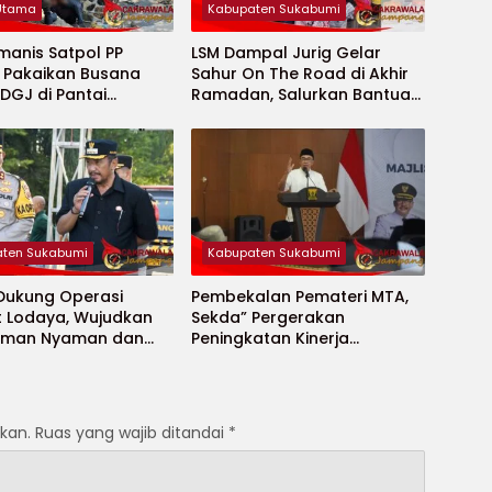
 Utama
Kabupaten Sukabumi
manis Satpol PP
LSM Dampal Jurig Gelar
, Pakaikan Busana
Sahur On The Road di Akhir
DGJ di Pantai
Ramadan, Salurkan Bantuan
ya
untuk Janda Jompo dan
Anak Yatim
ten Sukabumi
Kabupaten Sukabumi
 Dukung Operasi
Pembekalan Pemateri MTA,
t Lodaya, Wujudkan
Sekda” Pergerakan
Aman Nyaman dan
Peningkatan Kinerja
t
Aparatur di Kab.Sukabumi”
kan.
Ruas yang wajib ditandai
*