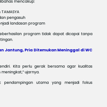
 dibahas mencakup:
Meksi
Baya
baya
am TAMASYA
Keam
 dan pengasuh
Piala
enjadi landasan program
2026
Meng
berhasilan program tidak dapat dicapai tanpa
tingan.
n Jantung, Pria Ditemukan Meninggal di WC
sendiri. Kita perlu gerak bersama agar kualitas
meningkat,” ujarnya.
uk pendampingan utama yang menjadi fokus