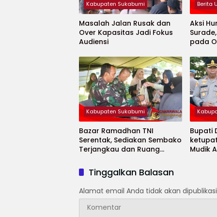
Kabupaten Sukabumi
Berita
Masalah Jalan Rusak dan
Aksi Hu
Over Kapasitas Jadi Fokus
Surade
Audiensi
pada O
Minaja
Kabupaten Sukabumi
Kabupa
Bazar Ramadhan TNI
Bupati
Serentak, Sediakan Sembako
ketupa
Terjangkau dan Ruang
Mudik 
UMKM
Selama
Tinggalkan Balasan
Alamat email Anda tidak akan dipublikasi