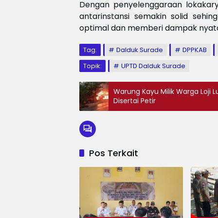
Dengan penyelenggaraan lokakarya
antarinstansi semakin solid seh
optimal dan memberi dampak nyata
Tag:
Dalduk Surade
DPPKAB
Topik:
UPTD Dalduk Surade
Warung Kayu Milik Warga Loji L
Disertai Petir
Pos Terkait