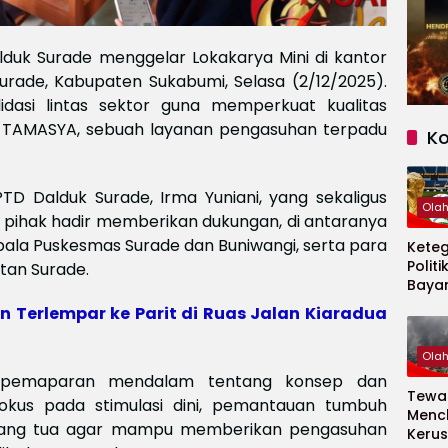
duk Surade menggelar Lokakarya Mini di kantor
rade, Kabupaten Sukabumi, Selasa (2/12/2025).
lidasi lintas sektor guna memperkuat kualitas
 TAMASYA, sebuah layanan pengasuhan terpadu
K
TD Dalduk Surade, Irma Yuniani, yang sekaligus
Ola
h pihak hadir memberikan dukungan, di antaranya
pala Puskesmas Surade dan Buniwangi, serta para
Kete
Politi
tan Surade.
Baya
Persi
n Terlempar ke Parit di Ruas Jalan Kiaradua
Piala
2026
Ola
h pemaparan mendalam tentang konsep dan
Tewas
okus pada stimulasi dini, pemantauan tumbuh
Menc
rang tua agar mampu memberikan pengasuhan
Kerus