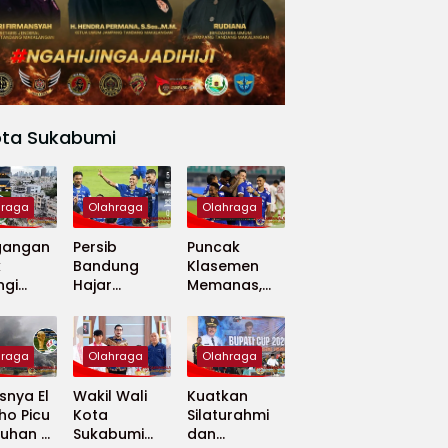
ota Sukabumi
hraga
Olahraga
Olahraga
gangan
Persib
Puncak
k
Bandung
Klasemen
ngi
Hajar
Memanas,
apan
Madura
Persib dan
 Dunia
United 5-0,
Persija Saling
Perkuat
Tekan
hraga
Olahraga
Olahraga
Puncak
Klasemen BRI
nya El
Wakil Wali
Kuatkan
Super
ho Picu
Kota
Silaturahmi
League
uhan di
Sukabumi
dan