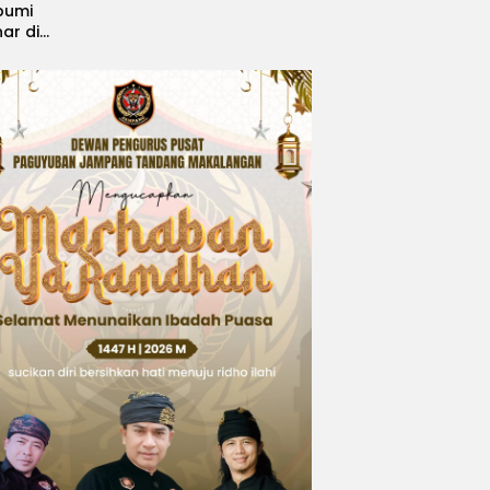
bumi
nar di
, Sabet
ngsi
 Idol
national