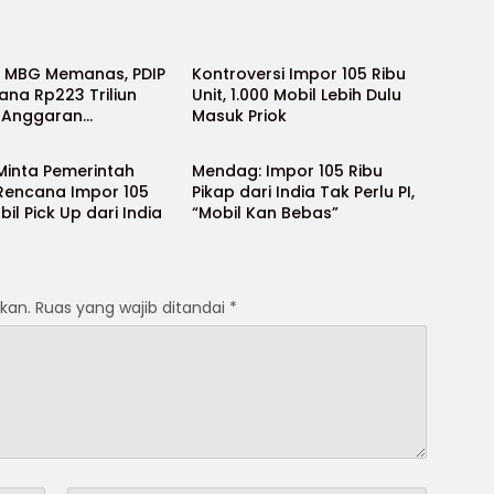
al
Nasional
k MBG Memanas, PDIP
Kontroversi Impor 105 Ribu
ana Rp223 Triliun
Unit, 1.000 Mobil Lebih Dulu
 Anggaran
Masuk Priok
al
Nasional
kan
Minta Pemerintah
Mendag: Impor 105 Ribu
Rencana Impor 105
Pikap dari India Tak Perlu PI,
bil Pick Up dari India
“Mobil Kan Bebas”
kan.
Ruas yang wajib ditandai
*