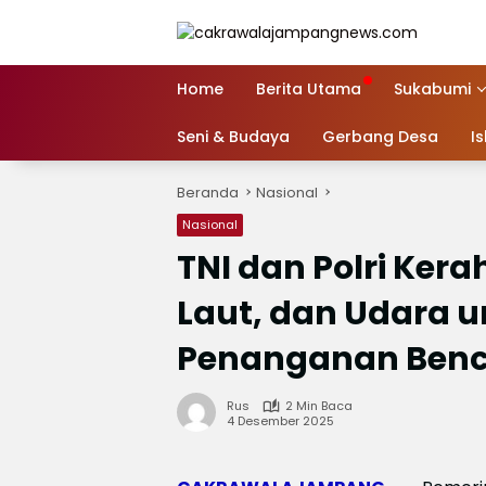
Langsung
ke
konten
Home
Berita Utama
Sukabumi
Seni & Budaya
Gerbang Desa
I
Beranda
Nasional
Nasional
TNI dan Polri Ker
Laut, dan Udara u
Penanganan Benc
Rus
2 Min Baca
4 Desember 2025