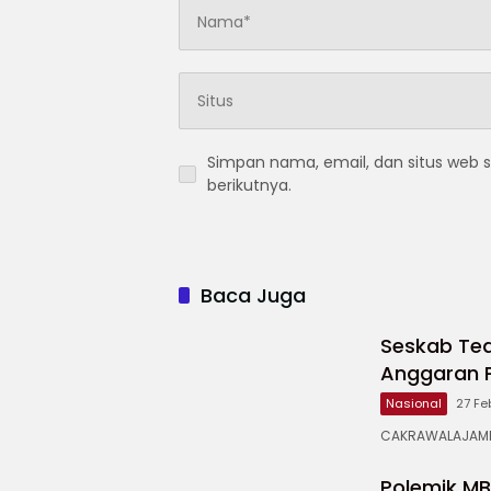
Simpan nama, email, dan situs web 
berikutnya.
Baca Juga
Seskab Te
Anggaran P
Nasional
27 Fe
CAKRAWALAJAMPA
Polemik MB