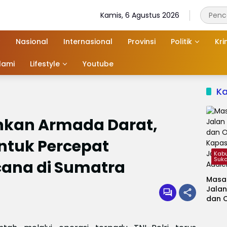
Kamis, 6 Agustus 2026
Nasional
Internasional
Provinsi
Politik
Kri
slami
Lifestyle
Youtube
K
ahkan Armada Darat,
ntuk Percepat
Kab
Suk
ana di Sumatra
Masa
Jalan
dan 
Kapa
Jadi 