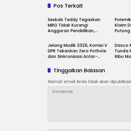
Pos Terkait
Nasional
Nasion
Seskab Teddy Tegaskan
Polemi
MBG Tidak Kurangi
Klaim D
Anggaran Pendidikan,
Potong
Nasional
Nasion
Program Justru Diperkuat
Pendidi
Jelang Mudik 2026, Komisi V
Dasco 
DPR Tekankan Zero Pothole
Tunda 
dan Sinkronisasi Antar-
Ribu Mo
Lembaga
Tinggalkan Balasan
Alamat email Anda tidak akan dipublikasi