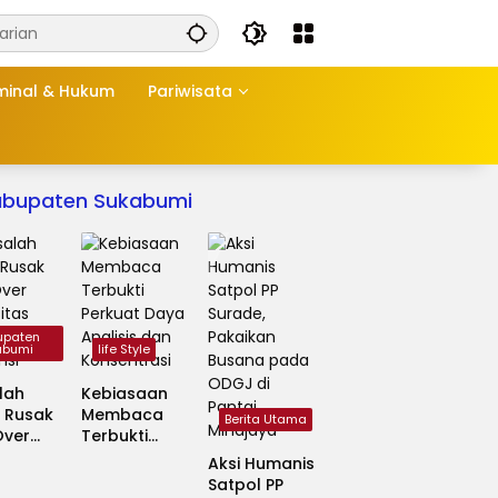
minal & Hukum
Pariwisata
abupaten Sukabumi
upaten
abumi
life Style
lah
Kebiasaan
 Rusak
Membaca
Berita Utama
Over
Terbukti
sitas
Perkuat Daya
Aksi Humanis
Fokus
Analisis dan
Satpol PP