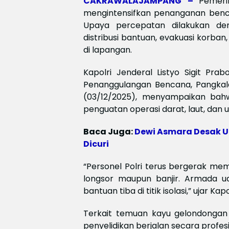
CAKRAWALAJAMPANG –
Pemeri
mengintensifkan penanganan benca
Upaya percepatan dilakukan de
distribusi bantuan, evakuasi korb
di lapangan.
Kapolri Jenderal Listyo Sigit Pr
Penanggulangan Bencana, Pangkal
(03/12/2025), menyampaikan bahwa 
penguatan operasi darat, laut, dan 
Baca Juga:
Dewi Asmara Desak U
Dicuri
“Personel Polri terus bergerak me
longsor maupun banjir. Armada u
bantuan tiba di titik isolasi,” ujar Kapo
Terkait temuan kayu gelondongan
penyelidikan berjalan secara profesi