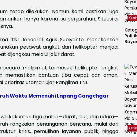
m tetap dilakukan. Namun kami pastikan juga
amankan hanya karena isu penjarahan. Situasi di
Ola
asnya.
Kete
Politi
ima TNI Jenderal Agus Subiyanto menekankan
Baya
nakan pesawat angkut dan helikopter menjadi
Persi
Piala
at dijangkau melalui jalur darat.
2026
secara maksimal, termasuk helikopter angkut
ah memastikan bantuan tiba cepat dan aman,
 prioritas utama,” ujar Panglima TNI.
Paruh Waktu Memenuhi Lapang Cangehgar
hwa kekuatan tiga matra—darat, laut, dan udara—
ruh rangkaian penanganan bencana, mulai dari
Ola
ruktur kritis, pemulihan layanan publik, hingga