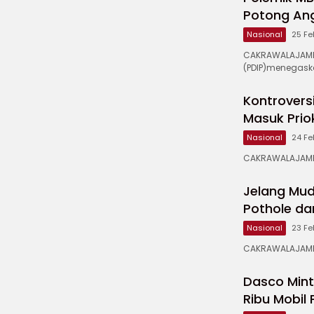
Potong An
Nasional
25 Fe
CAKRAWALAJAMPA
(PDIP)menegask
Kontroversi
Masuk Prio
Nasional
24 Fe
CAKRAWALAJAMPAN
Jelang Mud
Pothole da
Nasional
23 Fe
CAKRAWALAJAMPA
Dasco Mint
Ribu Mobil 