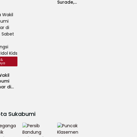
nsi
Konsentrasi
Surade,
Pakaikan
Busana
pada ODGJ
di Pantai
Minajaya
 &
aya
akil
bumi
nar di
, Sabet
ngsi
 Idol
ota Sukabumi
national