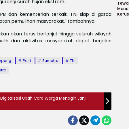
gurangi curah hujan ekstrem.
Tewas
Menc
B dan kementerian terkait. TNI siap di garda
Kerus
Meksi
atan pemulihan masyarakat,” tambahnya.
Baya
baya
tikan akan terus berlanjut hingga seluruh wilayah
Keam
lih dan aktivitas masyarakat dapat berjalan
Piala
2026
Meng
mpang
Polri
Sumatra
TNI
tra
igitalisasi Ubah Cara Warga Menagih Janji