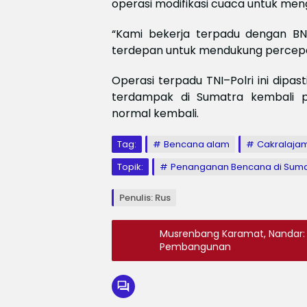
operasi modifikasi cuaca untuk men
“Kami bekerja terpadu dengan BNP
terdepan untuk mendukung percep
Operasi terpadu TNI–Polri ini dipas
terdampak di Sumatra kembali pu
normal kembali.
Tag:
Bencana alam
Cakralaja
Topik:
Penanganan Bencana di Suma
Penulis: Rus
Musrenbang Karamat, Nandar: D
Pembangunan