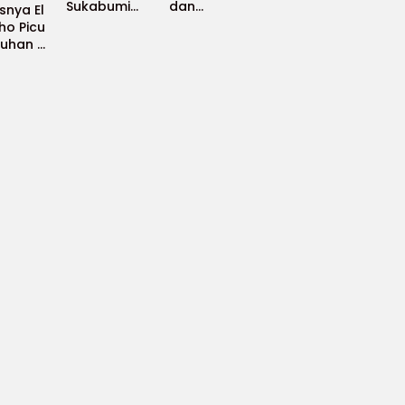
Sukabumi
dan
nya El
Apresiasi
Pembinaan
ho Picu
Atlet
Atlet,
uhan di
Berprestasi,
Turnamen
ko,
Harumkan
Tenis Meja
ng-
Nama
Bupati Cup
ng
Daerah di
2026
anan
Ajang
 Dunia
Internasional
uat