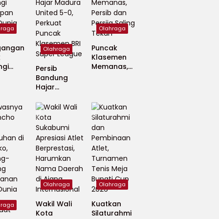
hraga
Olahraga
gangan
Puncak
Olahraga
k
Klasemen
ngi
Memanas,
Persib
apan
Persib dan
Bandung
 Dunia
Persija Saling
Hajar
Tekan
Madura
United 5-0,
Perkuat
Puncak
Klasemen BRI
Super
League
Olahraga
Olahraga
Wakil Wali
Kuatkan
hraga
Kota
Silaturahmi