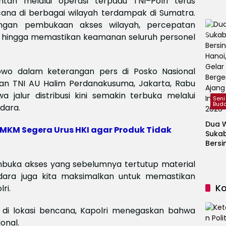
ntah melalui operasi terpadu TNI–Polri terus
Audie
na di berbagai wilayah terdampak di Sumatra.
ngan pembukaan akses wilayah, percepatan
an, hingga memastikan keamanan seluruh personel
abowo dalam keterangan pers di Posko Nasional
an TNI AU Halim Perdanakusuma, Jakarta, Rabu
jalur distribusi kini semakin terbuka melalui
Seni
Bud
udara.
Dua W
MKM Segera Urus HKI agar Produk Tidak
Suka
Bersi
Hanoi
Gelar
mbuka akses yang sebelumnya tertutup material
Berge
dara juga kita maksimalkan untuk memastikan
Ajang
K
lri.
Kids
Inter
 di lokasi bencana, Kapolri menegaskan bahwa
2026
onal.