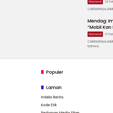
Nasional
23 Fe
CAKRAWALAJAMPA
Mendag: Imp
“Mobil Kan
Nasional
21 Fe
CAKRAWALAJAMP
bahwa…
Populer
Laman
Indeks Berita
Kode Etik
Pedoman Media Siber