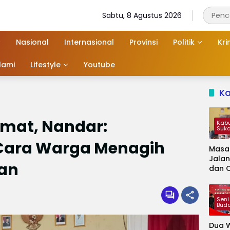
Sabtu, 8 Agustus 2026
Nasional
Internasional
Provinsi
Politik
Kri
slami
Lifestyle
Youtube
K
mat, Nandar:
Kab
Suk
h Cara Warga Menagih
Masa
Jalan
an
dan 
Kapa
Jadi 
Audie
Seni
Bud
Dua W