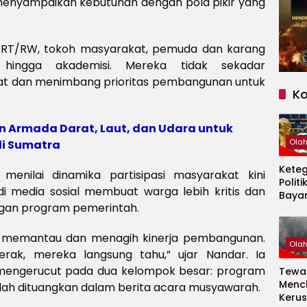
menyampaikan kebutuhan dengan pola pikir yang
ur RT/RW, tokoh masyarakat, pemuda dan karang
 hingga akademisi. Mereka tidak sekadar
bat dan menimbang prioritas pembangunan untuk
K
an Armada Darat, Laut, dan Udara untuk
Ola
i Sumatra
Kete
menilai dinamika partisipasi masyarakat kini
Politi
 di media sosial membuat warga lebih kritis dan
Baya
gan program pemerintah.
Persi
Piala
2026
ga memantau dan menagih kinerja pembangunan.
Ola
rak, mereka langsung tahu,” ujar Nandar. Ia
mengerucut pada dua kelompok besar: program
Tewas
Menc
 telah dituangkan dalam berita acara musyawarah.
Kerus