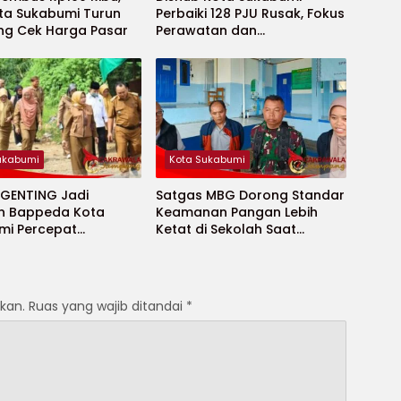
ota Sukabumi Turun
Perbaiki 128 PJU Rusak, Fokus
ng Cek Harga Pasar
Perawatan dan
Penambahan Titik Baru
ukabumi
Kota Sukabumi
 GENTING Jadi
Satgas MBG Dorong Standar
n Bappeda Kota
Keamanan Pangan Lebih
mi Percepat
Ketat di Sekolah Saat
an Stunting
Ramadhan
kan.
Ruas yang wajib ditandai
*