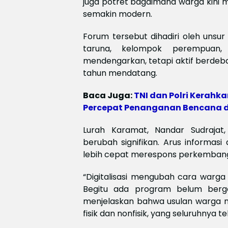
juga potret bagaimana warga kini 
semakin modern.
Forum tersebut dihadiri oleh uns
taruna, kelompok perempuan,
mendengarkan, tetapi aktif berde
tahun mendatang.
Baca Juga:
TNI dan Polri Kerahk
Percepat Penanganan Bencana d
Lurah Karamat, Nandar Sudrajat, 
berubah signifikan. Arus informasi
lebih cepat merespons perkemban
“Digitalisasi mengubah cara war
Begitu ada program belum berge
menjelaskan bahwa usulan warga 
fisik dan nonfisik, yang seluruhnya