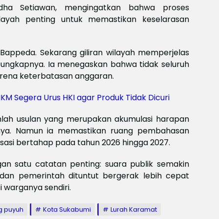
Meksi
dha Setiawan, mengingatkan bahwa proses
Baya
ilayah penting untuk memastikan keselarasan
baya
Keam
Piala
2026
i Bappeda. Sekarang giliran wilayah memperjelas
Meng
 ungkapnya. Ia menegaskan bahwa tidak seluruh
karena keterbatasan anggaran.
M Segera Urus HKI agar Produk Tidak Dicuri
mlah usulan yang merupakan akumulasi harapan
nya. Namun ia memastikan ruang pembahasan
isasi bertahap pada tahun 2026 hingga 2027.
n satu catatan penting: suara publik semakin
, dan pemerintah dituntut bergerak lebih cepat
i warganya sendiri.
g puyuh
Kota Sukabumi
Lurah Karamat