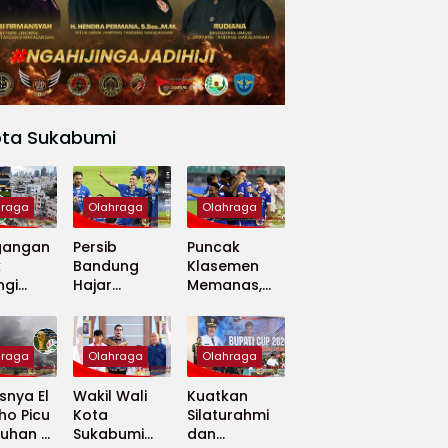
ota Sukabumi
hraga
Olahraga
Olahraga
gangan
Persib
Puncak
k
Bandung
Klasemen
ngi
Hajar
Memanas,
apan
Madura
Persib dan
 Dunia
United 5-0,
Persija Saling
Perkuat
Tekan
hraga
Olahraga
Olahraga
Puncak
Klasemen BRI
nya El
Wakil Wali
Kuatkan
Super
ho Picu
Kota
Silaturahmi
League
uhan di
Sukabumi
dan