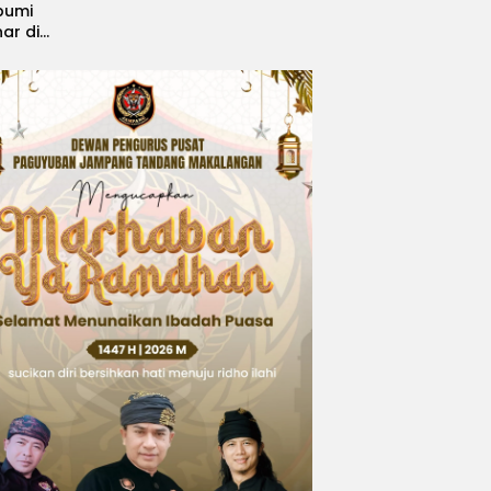
bumi
nar di
, Sabet
ngsi
 Idol
national