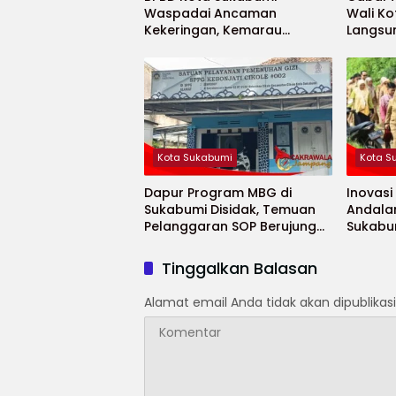
Waspadai Ancaman
Wali K
Kekeringan, Kemarau
Langsu
Diprediksi Datang Lebih
Cepat
Kota Sukabumi
Kota S
Dapur Program MBG di
Inovasi
Sukabumi Disidak, Temuan
Andala
Pelanggaran SOP Berujung
Sukabu
Teguran Keras
Penurun
Tinggalkan Balasan
Alamat email Anda tidak akan dipublikasi