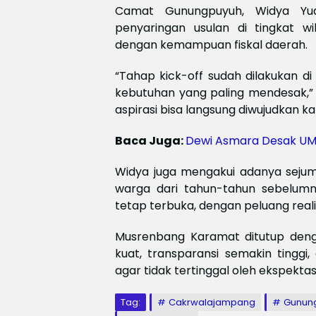
Camat Gunungpuyuh, Widya Yu
penyaringan usulan di tingkat w
dengan kemampuan fiskal daerah.
“Tahap kick-off sudah dilakukan d
kebutuhan yang paling mendesak,”
aspirasi bisa langsung diwujudkan 
Baca Juga:
Dewi Asmara Desak UMK
Widya juga mengakui adanya seju
warga dari tahun-tahun sebelum
tetap terbuka, dengan peluang real
Musrenbang Karamat ditutup denga
kuat, transparansi semakin tinggi
agar tidak tertinggal oleh ekspektas
Tag:
Cakrwalajampang
Gunun