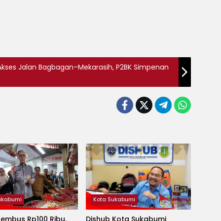
kses Jalan Bagbagan–Mekarasih, P2BK Simpenan
ukabumi
Kota Sukabumi
Tembus Rp100 Ribu,
Dishub Kota Sukabumi