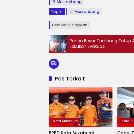
Musrenbang
Topik:
Musrenbang
Penulis: D. Sopyan
Pohon Besar Tumbang Tutup A
Lakukan Evakuasi
Pos Terkait
Kota Sukabumi
Kota S
BPBD Kota Sukabumi
Cabai 