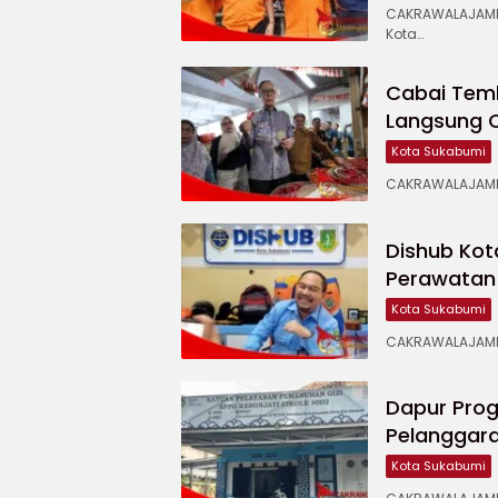
CAKRAWALAJAMP
Kota…
Cabai Temb
Langsung 
Kota Sukabumi
CAKRAWALAJAMPA
Dishub Kot
Perawatan 
Kota Sukabumi
CAKRAWALAJAMPA
Dapur Prog
Pelanggara
Kota Sukabumi