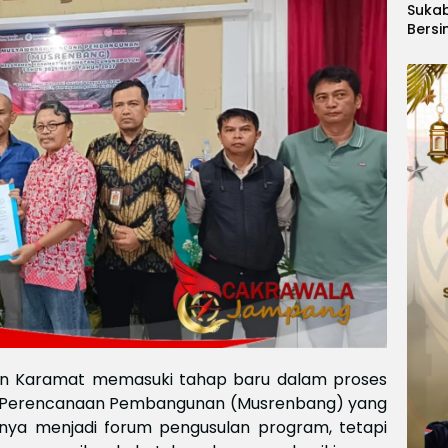
Suka
Bersi
Hanoi
Gelar
Berge
Ajang
Kids
Inter
2026
an Karamat memasuki tahap baru dalam proses
h Perencanaan Pembangunan (Musrenbang) yang
anya menjadi forum pengusulan program, tetapi