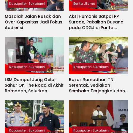
Kabupaten Sukabumi
Berita Utama
Masalah Jalan Rusak dan
Aksi Humanis Satpol PP
Over Kapasitas Jadi Fokus
Surade, Pakaikan Busana
Audiensi
pada ODGJ di Pantai
Minajaya
Kabupaten Sukabumi
Kabupaten Sukabumi
LSM Dampal Jurig Gelar
Bazar Ramadhan TNI
Sahur On The Road di Akhir
Serentak, Sediakan
Ramadan, Salurkan
Sembako Terjangkau dan
Bantuan untuk Janda
Ruang UMKM
Jompo dan Anak Yatim
Kabupaten Sukabumi
Kabupaten Sukabumi