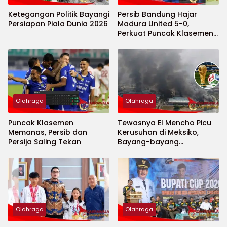
Ketegangan Politik Bayangi
Persib Bandung Hajar
Persiapan Piala Dunia 2026
Madura United 5-0,
Perkuat Puncak Klasemen
BRI Super League
Olahraga
Olahraga
Puncak Klasemen
Tewasnya El Mencho Picu
Memanas, Persib dan
Kerusuhan di Meksiko,
Persija Saling Tekan
Bayang-bayang
Keamanan Piala Dunia
2026 Menguat
Olahraga
Olahraga