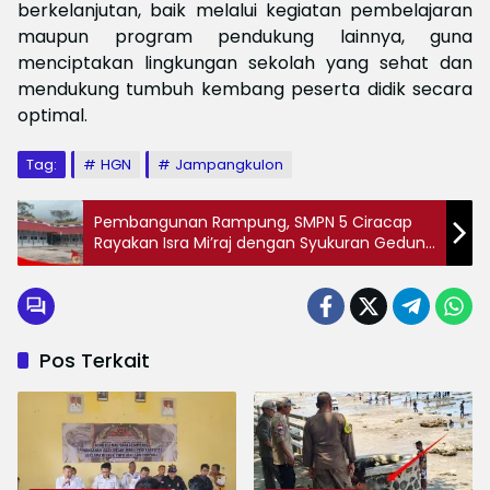
berkelanjutan, baik melalui kegiatan pembelajaran
maupun program pendukung lainnya, guna
menciptakan lingkungan sekolah yang sehat dan
mendukung tumbuh kembang peserta didik secara
optimal.
Tag:
HGN
Jampangkulon
Pembangunan Rampung, SMPN 5 Ciracap
Rayakan Isra Mi’raj dengan Syukuran Gedung
Baru
Pos Terkait