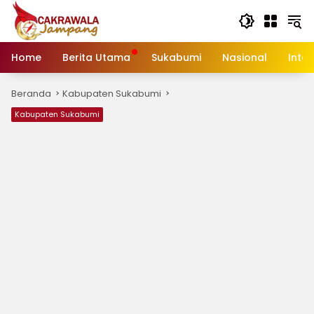
Langsung
ke
konten
Home
Berita Utama
Sukabumi
Nasional
Inte
Beranda
Kabupaten Sukabumi
Kabupaten Sukabumi