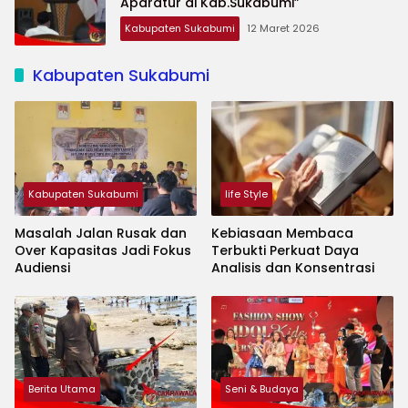
Aparatur di Kab.Sukabumi”
Kabupaten Sukabumi
12 Maret 2026
Kabupaten Sukabumi
Kabupaten Sukabumi
life Style
Masalah Jalan Rusak dan
Kebiasaan Membaca
Over Kapasitas Jadi Fokus
Terbukti Perkuat Daya
Audiensi
Analisis dan Konsentrasi
Berita Utama
Seni & Budaya