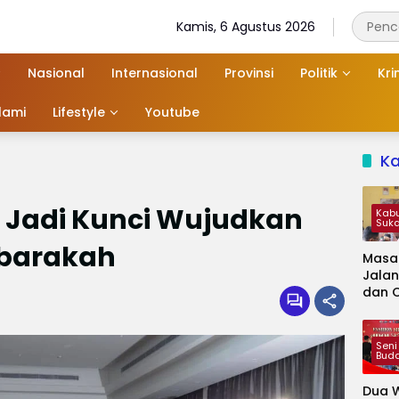
Kamis, 6 Agustus 2026
Nasional
Internasional
Provinsi
Politik
Kri
slami
Lifestyle
Youtube
K
i Jadi Kunci Wujudkan
Kab
Suk
ubarakah
Masa
Jalan
dan 
Kapa
Jadi 
Audie
Seni
Bud
Dua W