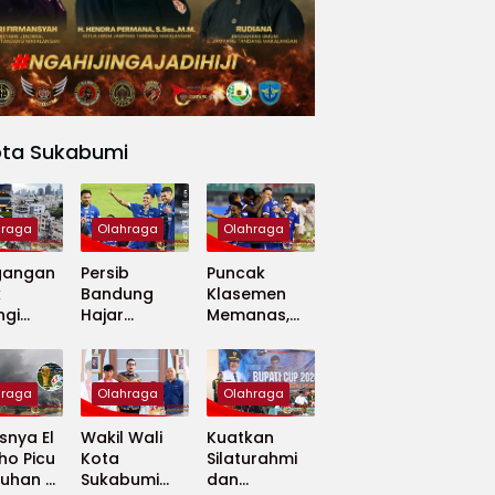
ota Sukabumi
hraga
Olahraga
Olahraga
gangan
Persib
Puncak
k
Bandung
Klasemen
ngi
Hajar
Memanas,
apan
Madura
Persib dan
 Dunia
United 5-0,
Persija Saling
Perkuat
Tekan
hraga
Olahraga
Olahraga
Puncak
Klasemen BRI
nya El
Wakil Wali
Kuatkan
Super
ho Picu
Kota
Silaturahmi
League
uhan di
Sukabumi
dan