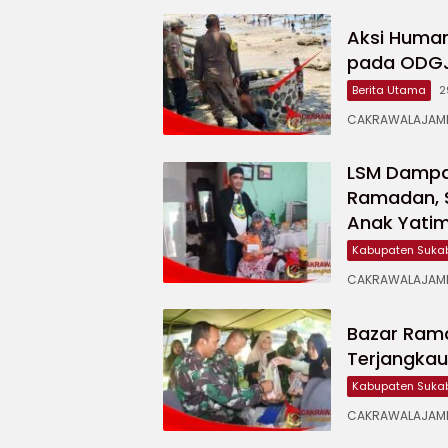
Aksi Human
pada ODGJ 
Berita Utama
2
CAKRAWALAJAMPA
LSM Dampal
Ramadan, 
Anak Yati
Kabupaten Suka
CAKRAWALAJAMPA
Bazar Ram
Terjangka
Kabupaten Suka
CAKRAWALAJAMP