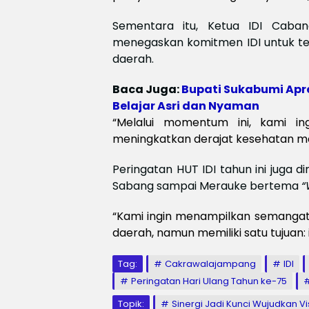
Sementara itu, Ketua IDI Caba
menegaskan komitmen IDI untuk t
daerah.
Baca Juga:
Bupati Sukabumi Apr
Belajar Asri dan Nyaman
“Melalui momentum ini, kami in
meningkatkan derajat kesehatan ma
Peringatan HUT IDI tahun ini juga
Sabang sampai Merauke bertema
“
“Kami ingin menampilkan semangat 
daerah, namun memiliki satu tujuan
Tag:
Cakrawalajampang
IDI
Peringatan Hari Ulang Tahun ke-75
Topik:
Sinergi Jadi Kunci Wujudkan 