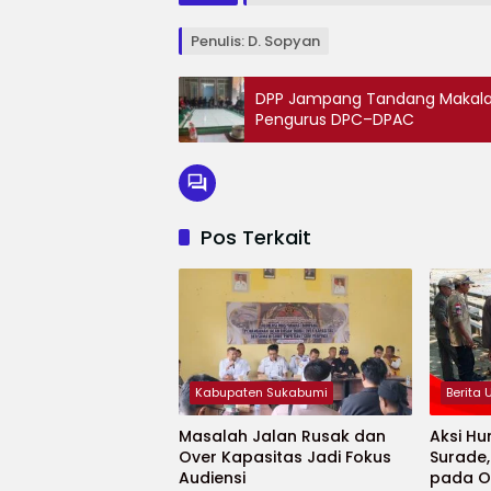
Penulis: D. Sopyan
DPP Jampang Tandang Makala
Pengurus DPC–DPAC
Pos Terkait
Kabupaten Sukabumi
Berita
Masalah Jalan Rusak dan
Aksi Hu
Over Kapasitas Jadi Fokus
Surade
Audiensi
pada O