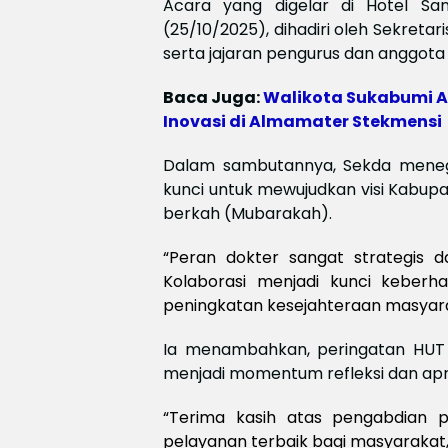
Acara yang digelar di Hotel Sa
(25/10/2025), dihadiri oleh Sekret
serta jajaran pengurus dan anggota 
Baca Juga:
Walikota Sukabumi 
Inovasi di Almamater Stekmensi
Dalam sambutannya, Sekda menegas
kunci untuk mewujudkan visi Kabup
berkah (Mubarakah).
“Peran dokter sangat strategis
Kolaborasi menjadi kunci keber
peningkatan kesejahteraan masyarak
Ia menambahkan, peringatan HUT k
menjadi momentum refleksi dan apre
“Terima kasih atas pengabdian 
pelayanan terbaik bagi masyarakat