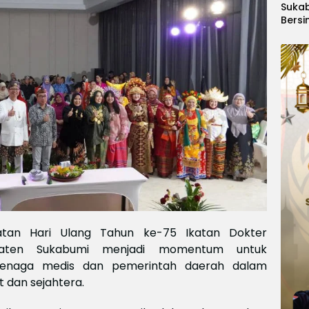
Suka
Bersi
Hanoi
Gelar
Berge
Ajang
Kids
Inter
2026
atan Hari Ulang Tahun ke-75 Ikatan Dokter
paten Sukabumi menjadi momentum untuk
tenaga medis dan pemerintah daerah dalam
 dan sejahtera.