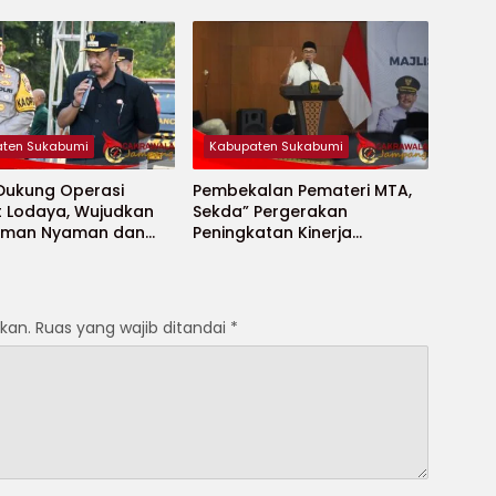
ya
untuk Janda Jompo dan
Anak Yatim
ten Sukabumi
Kabupaten Sukabumi
 Dukung Operasi
Pembekalan Pemateri MTA,
t Lodaya, Wujudkan
Sekda” Pergerakan
Aman Nyaman dan
Peningkatan Kinerja
t
Aparatur di Kab.Sukabumi”
kan.
Ruas yang wajib ditandai
*