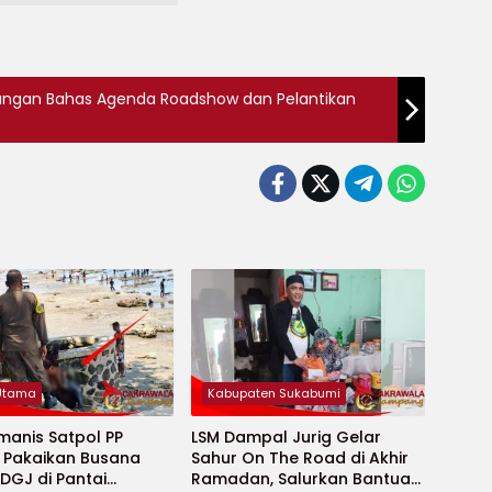
ngan Bahas Agenda Roadshow dan Pelantikan
 Utama
Kabupaten Sukabumi
manis Satpol PP
LSM Dampal Jurig Gelar
, Pakaikan Busana
Sahur On The Road di Akhir
DGJ di Pantai
Ramadan, Salurkan Bantuan