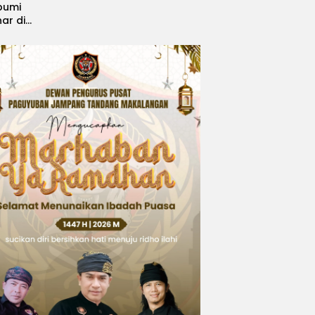
bumi
nar di
, Sabet
ngsi
 Idol
national