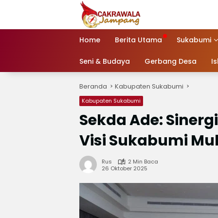
Langsung
ke
konten
Home
Berita Utama
Sukabumi
Seni & Budaya
Gerbang Desa
I
Beranda
Kabupaten Sukabumi
Kabupaten Sukabumi
Sekda Ade: Sinerg
Visi Sukabumi M
Rus
2 Min Baca
26 Oktober 2025