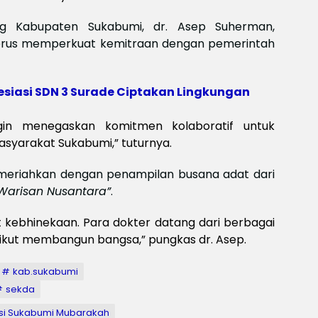
Meksi
Baya
ng Kabupaten Sukabumi, dr. Asep Suherman,
baya
erus memperkuat kemitraan dengan pemerintah
Keam
Piala
2026
Meng
esiasi SDN 3 Surade Ciptakan Lingkungan
gin menegaskan komitmen kolaboratif untuk
syarakat Sukabumi,” tuturnya.
 dimeriahkan dengan penampilan busana adat dari
Warisan Nusantara”
.
kebhinekaan. Para dokter datang dari berbagai
: ikut membangun bangsa,” pungkas dr. Asep.
kab.sukabumi
sekda
Visi Sukabumi Mubarakah