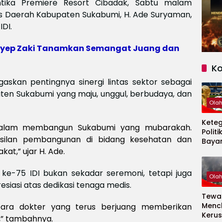
ntika Premiere Resort Cibadak, Sabtu malam
aris Daerah Kabupaten Sukabumi, H. Ade Suryaman,
IDI.
Ayep Zaki Tanamkan Semangat Juang dan
K
kan pentingnya sinergi lintas sektor sebagai
aten Sukabumi yang maju, unggul, berbudaya, dan
Ola
Kete
 dalam membangun Sukabumi yang mubarakah.
Politi
hasilan pembangunan di bidang kesehatan dan
Baya
Persi
at,” ujar H. Ade.
Piala
2026
e-75 IDI bukan sekadar seremoni, tetapi juga
Ola
siasi atas dedikasi tenaga medis.
Tewas
Menc
para dokter yang terus berjuang memberikan
Kerus
,” tambahnya.