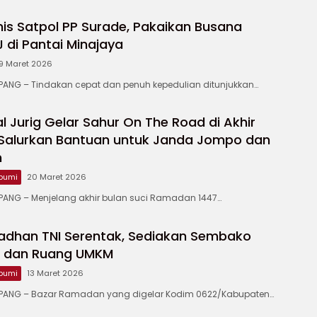
is Satpol PP Surade, Pakaikan Busana
di Pantai Minajaya
9 Maret 2026
NG – Tindakan cepat dan penuh kepedulian ditunjukkan…
 Jurig Gelar Sahur On The Road di Akhir
Salurkan Bantuan untuk Janda Jompo dan
m
bumi
20 Maret 2026
NG – Menjelang akhir bulan suci Ramadan 1447…
adhan TNI Serentak, Sediakan Sembako
u dan Ruang UMKM
bumi
13 Maret 2026
ANG – Bazar Ramadan yang digelar Kodim 0622/Kabupaten…