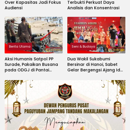
Over Kapasitas Jadi Fokus
Terbukti Perkuat Daya
Audiensi
Analisis dan Konsentrasi
Berita Utama
Seni & Budaya
Aksi Humanis Satpol PP
Dua Wakil Sukabumi
Surade, Pakaikan Busana
Bersinar di Hanoi, Sabet
pada ODGJ di Pantai
Gelar Bergengsi Ajang Idol
Minajaya
Kids International 2026