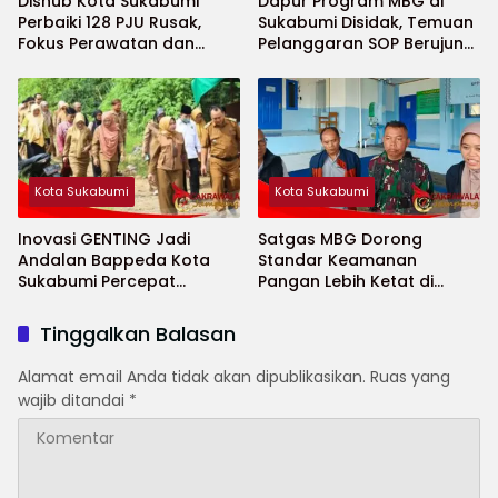
Dishub Kota Sukabumi
Dapur Program MBG di
Perbaiki 128 PJU Rusak,
Sukabumi Disidak, Temuan
Fokus Perawatan dan
Pelanggaran SOP Berujung
Penambahan Titik Baru
Teguran Keras
Kota Sukabumi
Kota Sukabumi
Inovasi GENTING Jadi
Satgas MBG Dorong
Andalan Bappeda Kota
Standar Keamanan
Sukabumi Percepat
Pangan Lebih Ketat di
Penurunan Stunting
Sekolah Saat Ramadhan
Tinggalkan Balasan
Alamat email Anda tidak akan dipublikasikan.
Ruas yang
wajib ditandai
*