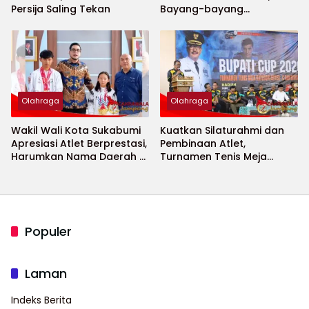
Persija Saling Tekan
Bayang-bayang
Keamanan Piala Dunia
2026 Menguat
Olahraga
Olahraga
Wakil Wali Kota Sukabumi
Kuatkan Silaturahmi dan
Apresiasi Atlet Berprestasi,
Pembinaan Atlet,
Harumkan Nama Daerah di
Turnamen Tenis Meja
Ajang Internasional
Bupati Cup 2026
Populer
Laman
Indeks Berita