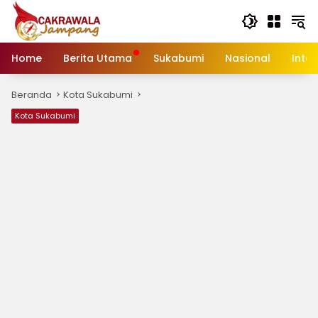
Langsung
ke
konten
Home
Berita Utama
Sukabumi
Nasional
Inte
Beranda
Kota Sukabumi
Kota Sukabumi