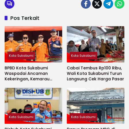
Pos Terkait
Kota Sukabumi
Kota Sukabumi
BPBD Kota Sukabumi
Cabai Tembus Rp100 Ribu,
Waspadai Ancaman
Wali Kota Sukabumi Turun
Kekeringan, Kemarau
Langsung Cek Harga Pasar
Diprediksi Datang Lebih
Cepat
Kota Sukabumi
Kota Sukabumi