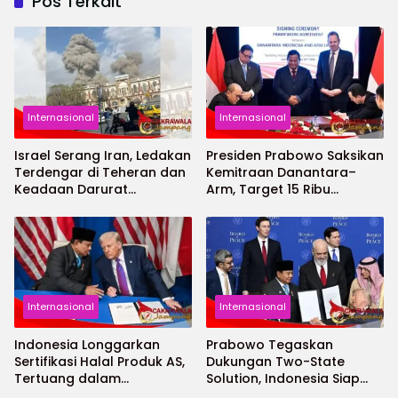
Pos Terkait
Internasional
Internasional
Israel Serang Iran, Ledakan
Presiden Prabowo Saksikan
Terdengar di Teheran dan
Kemitraan Danantara–
Keadaan Darurat
Arm, Target 15 Ribu
Diberlakukan
Engineer Kuasai Desain
Chip
Internasional
Internasional
Indonesia Longgarkan
Prabowo Tegaskan
Sertifikasi Halal Produk AS,
Dukungan Two-State
Tertuang dalam
Solution, Indonesia Siap
Kesepakatan ART
Berkontribusi dalam Misi