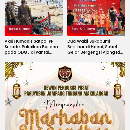
Berita Utama
Seni & Budaya
Aksi Humanis Satpol PP
Dua Wakil Sukabumi
Surade, Pakaikan Busana
Bersinar di Hanoi, Sabet
pada ODGJ di Pantai
Gelar Bergengsi Ajang Idol
Minajaya
Kids International 2026