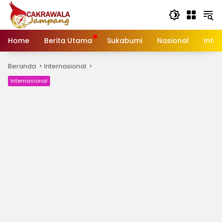
Langsung
ke
konten
Home
Berita Utama
Sukabumi
Nasional
Inte
Beranda
Internasional
Internasional