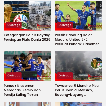
Olahraga
Olahraga
Ketegangan Politik Bayangi
Persib Bandung Hajar
Persiapan Piala Dunia 2026
Madura United 5-0,
Perkuat Puncak Klasemen
BRI Super League
Olahraga
Olahraga
Puncak Klasemen
Tewasnya El Mencho Picu
Memanas, Persib dan
Kerusuhan di Meksiko,
Persija Saling Tekan
Bayang-bayang
Keamanan Piala Dunia
2026 Menguat