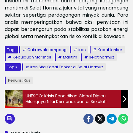
Insiden ini menambah daftar panjang ketegangan
maritim di Selat Hormuz, jalur vital yang menampung
sekitar sepertiga perdagangan minyak dunia. Para
analis memperingatkan bahwa aksi penyitaan ini
dapat berpengaruh pada stabilitas pasokan energi
global serta meningkatkan risiko konflik di kawasan.
Tag:
Cakrawalajampang
iran
Kapal tanker
Kepulauan Marshall
Maritim
selat hormuz
Topik:
Iran Sita Kapal Tanker di Selat Hormuz
Penulis: Rus
UNESCO: Krisis Pendidikan Global Dipicu
Hilangnya Nilai Kemanusiaan di Sekolah