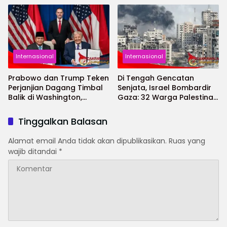
Perdamaian Gaza
Internasional
Internasional
Prabowo dan Trump Teken
Di Tengah Gencatan
Perjanjian Dagang Timbal
Senjata, Israel Bombardir
Balik di Washington,
Gaza: 32 Warga Palestina
Perkuat Aliansi Ekonomi RI–
Tewas
AS
Tinggalkan Balasan
Alamat email Anda tidak akan dipublikasikan.
Ruas yang
wajib ditandai
*