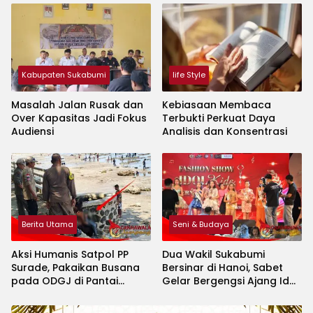
Kabupaten Sukabumi
life Style
Masalah Jalan Rusak dan
Kebiasaan Membaca
Over Kapasitas Jadi Fokus
Terbukti Perkuat Daya
Audiensi
Analisis dan Konsentrasi
Berita Utama
Seni & Budaya
Aksi Humanis Satpol PP
Dua Wakil Sukabumi
Surade, Pakaikan Busana
Bersinar di Hanoi, Sabet
pada ODGJ di Pantai
Gelar Bergengsi Ajang Idol
Minajaya
Kids International 2026