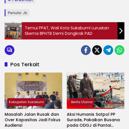
Penulis: Jk
Temui PPAT, Wali Kota Sukabumi Luruskan
Skema BPHTB Demi Dongkrak PAD
Pos Terkait
Kabupaten Sukabumi
Berita Utama
Masalah Jalan Rusak dan
Aksi Humanis Satpol PP
Over Kapasitas Jadi Fokus
Surade, Pakaikan Busana
Audiensi
pada ODGJ di Pantai