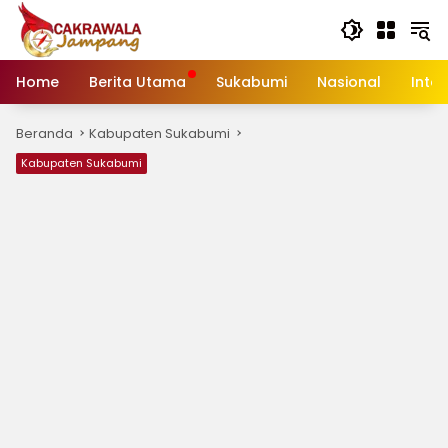
Langsung
ke
konten
Home
Berita Utama
Sukabumi
Nasional
Inte
Beranda
Kabupaten Sukabumi
Kabupaten Sukabumi