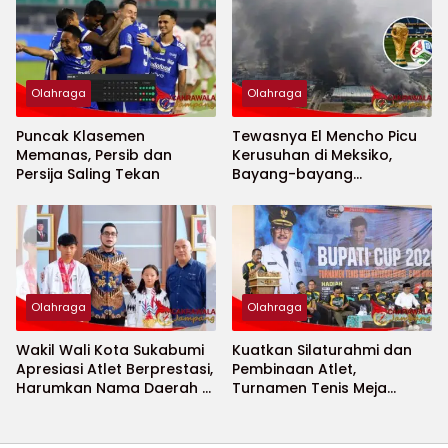
Olahraga
Olahraga
Puncak Klasemen
Tewasnya El Mencho Picu
Memanas, Persib dan
Kerusuhan di Meksiko,
Persija Saling Tekan
Bayang-bayang
Keamanan Piala Dunia
2026 Menguat
Olahraga
Olahraga
Wakil Wali Kota Sukabumi
Kuatkan Silaturahmi dan
Apresiasi Atlet Berprestasi,
Pembinaan Atlet,
Harumkan Nama Daerah di
Turnamen Tenis Meja
Ajang Internasional
Bupati Cup 2026