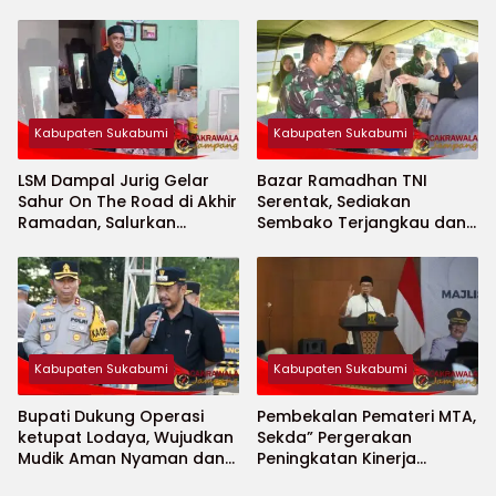
Minajaya
Kabupaten Sukabumi
Kabupaten Sukabumi
LSM Dampal Jurig Gelar
Bazar Ramadhan TNI
Sahur On The Road di Akhir
Serentak, Sediakan
Ramadan, Salurkan
Sembako Terjangkau dan
Bantuan untuk Janda
Ruang UMKM
Jompo dan Anak Yatim
Kabupaten Sukabumi
Kabupaten Sukabumi
Bupati Dukung Operasi
Pembekalan Pemateri MTA,
ketupat Lodaya, Wujudkan
Sekda” Pergerakan
Mudik Aman Nyaman dan
Peningkatan Kinerja
Selamat
Aparatur di Kab.Sukabumi”