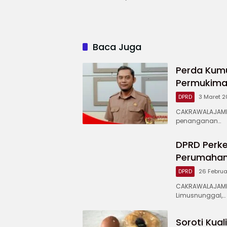
Baca Juga
Perda Kum
Permukim
DPRD
3 Maret 
CAKRAWALAJAMP
penanganan…
DPRD Perke
Perumahan 
DPRD
26 Februa
CAKRAWALAJAMPA
Limusnunggal,…
Soroti Kual