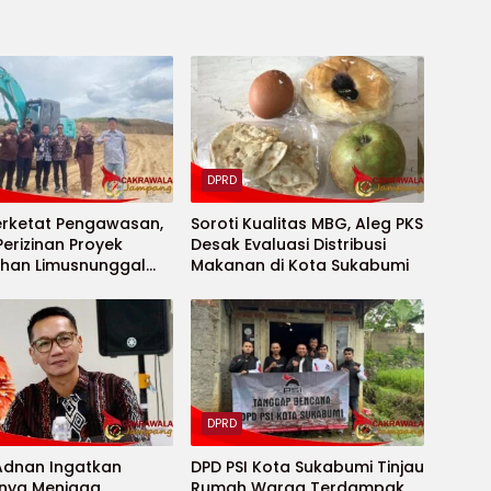
DPRD
erketat Pengawasan,
Soroti Kualitas MBG, Aleg PKS
Perizinan Proyek
Desak Evaluasi Distribusi
han Limusnunggal
Makanan di Kota Sukabumi
ri
DPRD
Adnan Ingatkan
DPD PSI Kota Sukabumi Tinjau
gnya Menjaga
Rumah Warga Terdampak