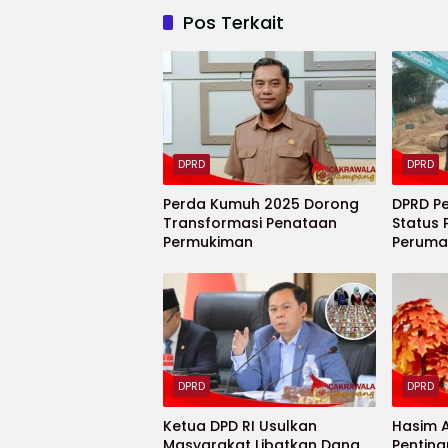
Pos Terkait
DPRD
DPRD
Perda Kumuh 2025 Dorong
DPRD P
Transformasi Penataan
Status 
Permukiman
Peruma
Ditelusu
DPRD
DPRD
Ketua DPD RI Usulkan
Hasim 
Masyarakat Libatkan Dana
Pentin