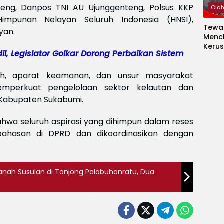
teng, Danpos TNI AU Ujunggenteng, Polsus KKP
Ola
Himpunan Nelayan Seluruh Indonesia (HNSI),
Tewas
yan.
Menc
Kerus
dil, Legislator Golkar Dorong Perbaikan Sistem
Meksi
Baya
baya
ah, aparat keamanan, dan unsur masyarakat
Keam
mperkuat pengelolaan sektor kelautan dan
Piala
n Kabupaten Sukabumi.
2026
Meng
a seluruh aspirasi yang dihimpun dalam reses
bahasan di DPRD dan dikoordinasikan dengan
anah Susulan di Tonjong Palabuhanratu, Dua