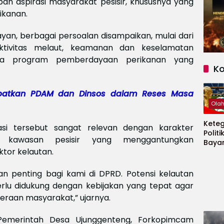
an aspirasi masyarakat pesisir, khususnya yang
ikanan.
yan, berbagai persoalan disampaikan, mulai dari
aktivitas melaut, keamanan dan keselamatan
nya program pemberdayaan perikanan yang
K
ibatkan PDAM dan Dinsos dalam Reses Masa
Ola
Kete
si tersebut sangat relevan dengan karakter
Politi
i kawasan pesisir yang menggantungkan
Baya
tor kelautan.
Persi
Piala
2026
tan penting bagi kami di DPRD. Potensi kelautan
rlu didukung dengan kebijakan yang tepat agar
raan masyarakat,” ujarnya.
h Pemerintah Desa Ujunggenteng, Forkopimcam