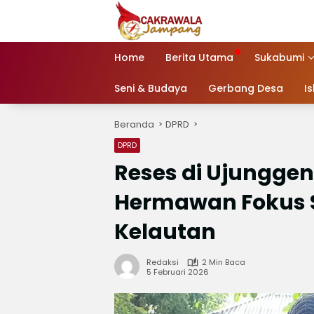
Langsung
ke
konten
Home
Berita Utama
Sukabumi
Seni & Budaya
Gerbang Desa
I
Beranda
DPRD
DPRD
Reses di Ujungge
Hermawan Fokus S
Kelautan
Redaksi
2 Min Baca
5 Februari 2026