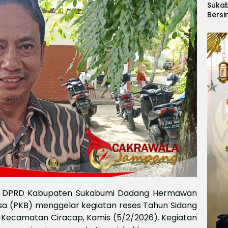
Suka
Bersi
Hanoi
Gelar
Berge
Ajang
Kids
Inter
2026
 DPRD Kabupaten Sukabumi Dadang Hermawan
gsa (PKB) menggelar kegiatan reses Tahun Sidang
, Kecamatan Ciracap, Kamis (5/2/2026). Kegiatan