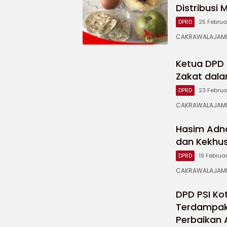
Distribusi
DPRD
25 Februa
CAKRAWALAJAMPA
Ketua DPD 
Zakat dala
DPRD
23 Februa
CAKRAWALAJAMPA
Hasim Adn
dan Kekhu
DPRD
19 Februa
CAKRAWALAJAMPA
DPD PSI Ko
Terdampak
Perbaikan 