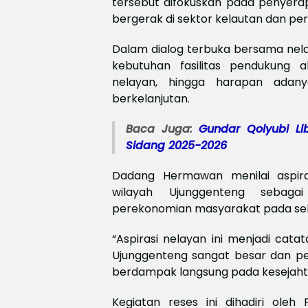
tersebut difokuskan pada penyerap
bergerak di sektor kelautan dan per
Dalam dialog terbuka bersama nela
kebutuhan fasilitas pendukung 
nelayan, hingga harapan ada
berkelanjutan.
Baca Juga:
Gundar Qolyubi L
Sidang 2025-2026
Dadang Hermawan menilai aspira
wilayah Ujunggenteng sebaga
perekonomian masyarakat pada sek
“Aspirasi nelayan ini menjadi cata
Ujunggenteng sangat besar dan pe
berdampak langsung pada kesejahte
Kegiatan reses ini dihadiri ole