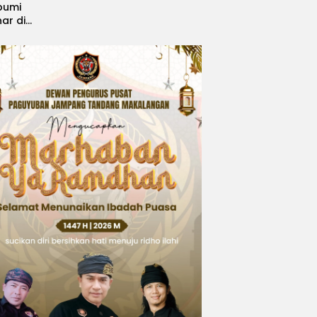
bumi
nar di
, Sabet
ngsi
 Idol
national