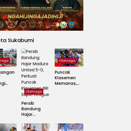
ota Sukabumi
hraga
Olahraga
gangan
Puncak
k
Klasemen
ngi
Memanas,
apan
Persib dan
Olahraga
 Dunia
Persija Saling
Tekan
Persib
Bandung
Hajar
Madura
United 5-0,