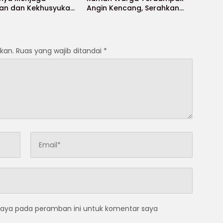
an dan Kekhusyukan
Angin Kencang, Serahkan
 Puasa
Bantuan Perbaikan Atap
kan.
Ruas yang wajib ditandai
*
saya pada peramban ini untuk komentar saya