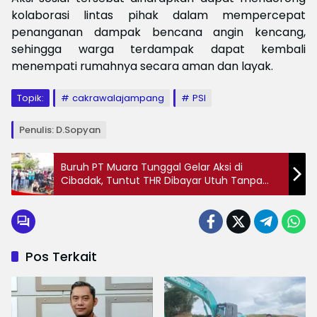
kolaborasi lintas pihak dalam mempercepat
penanganan dampak bencana angin kencang,
sehingga warga terdampak dapat kembali
menempati rumahnya secara aman dan layak.
Topik:
cakrawalajampang
PSI
Penulis: D.Sopyan
Buruh PT Muara Tunggal Gelar Aksi di
Cibadak, Tuntut THR Dibayar Utuh Tanpa
Potongan
Pos Terkait