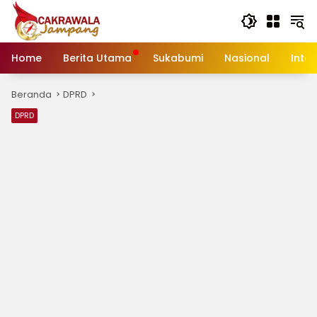
Langsung
ke
konten
Home
Berita Utama
Sukabumi
Nasional
Inte
Beranda
DPRD
DPRD