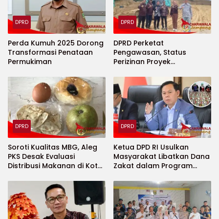
DPRD
DPRD
Perda Kumuh 2025 Dorong
DPRD Perketat
Transformasi Penataan
Pengawasan, Status
Permukiman
Perizinan Proyek
Perumahan Limusnunggal
Ditelusuri
DPRD
DPRD
Soroti Kualitas MBG, Aleg
Ketua DPD RI Usulkan
PKS Desak Evaluasi
Masyarakat Libatkan Dana
Distribusi Makanan di Kota
Zakat dalam Program
Sukabumi
Makan Bergizi Gratis