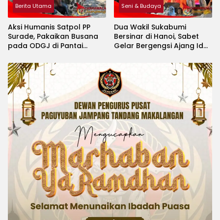
Berita Utama
Seni & Budaya
Aksi Humanis Satpol PP
Dua Wakil Sukabumi
Surade, Pakaikan Busana
Bersinar di Hanoi, Sabet
pada ODGJ di Pantai
Gelar Bergengsi Ajang Idol
Minajaya
Kids International 2026