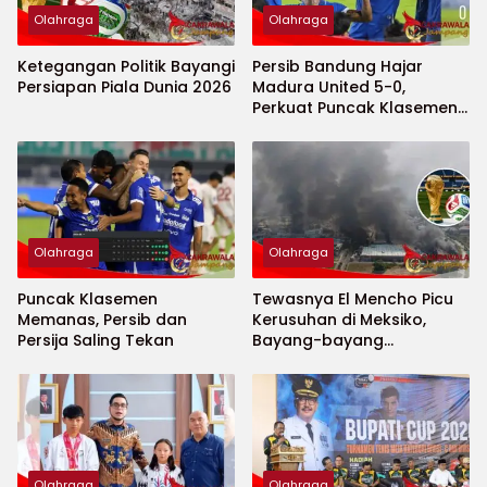
Olahraga
Olahraga
Ketegangan Politik Bayangi
Persib Bandung Hajar
Persiapan Piala Dunia 2026
Madura United 5-0,
Perkuat Puncak Klasemen
BRI Super League
Olahraga
Olahraga
Puncak Klasemen
Tewasnya El Mencho Picu
Memanas, Persib dan
Kerusuhan di Meksiko,
Persija Saling Tekan
Bayang-bayang
Keamanan Piala Dunia
2026 Menguat
Olahraga
Olahraga