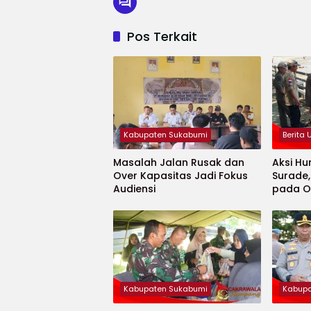
Pos Terkait
Kabupaten Sukabumi
Berita
Masalah Jalan Rusak dan
Aksi Hu
Over Kapasitas Jadi Fokus
Surade
Audiensi
pada O
Minaja
Kabupaten Sukabumi
Kabupa