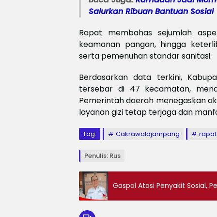
Salurkan Ribuan Bantuan Sosial
Rapat membahas sejumlah aspek t
keamanan pangan, hingga keterlib
serta pemenuhan standar sanitasi.
Berdasarkan data terkini, Kabu
tersebar di 47 kecamatan, mena
Pemerintah daerah menegaskan ak
layanan gizi tetap terjaga dan man
Tag:
Cakrawalajampang
rapat
Penulis: Rus
Gaspol Atasi Penyakit Sosial,