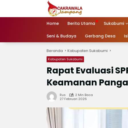
Langsung
ke
konten
Home
Berita Utama
Sukabumi
Seni & Budaya
Gerbang Desa
I
Beranda
Kabupaten Sukabumi
Kabupaten Sukabumi
Rapat Evaluasi S
Keamanan Panga
Rus
2 Min Baca
27 Februari 2026