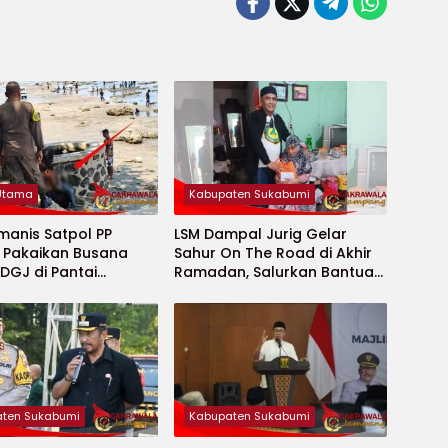
 Utama
Kabupaten Sukabumi
manis Satpol PP
LSM Dampal Jurig Gelar
, Pakaikan Busana
Sahur On The Road di Akhir
DGJ di Pantai
Ramadan, Salurkan Bantuan
ya
untuk Janda Jompo dan
Anak Yatim
ten Sukabumi
Kabupaten Sukabumi