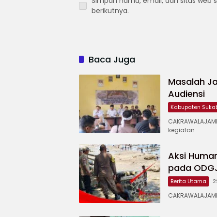
Simpan nama, email, dan situs web 
berikutnya.
Baca Juga
Masalah Ja
Audiensi
Kabupaten Suka
CAKRAWALAJAMP
kegiatan…
Aksi Human
pada ODGJ 
Berita Utama
2
CAKRAWALAJAMPA