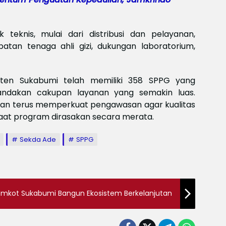
Meksi
Baya
baya
Keam
eknis, mulai dari distribusi dan pelayanan,
Piala
atan tenaga ahli gizi, dukungan laboratorium,
2026
Meng
paten Sukabumi telah memiliki 358 SPPG yang
ndakan cakupan layanan yang semakin luas.
an terus memperkuat pengawasan agar kualitas
faat program dirasakan secara merata.
Sekda Ade
SPPG
 Pemkot Sukabumi Bangun Ekosistem Berkelanjutan