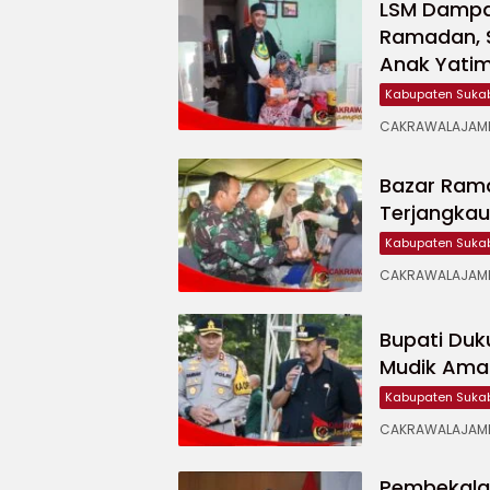
LSM Dampal
Ramadan, 
Anak Yati
Kabupaten Suka
CAKRAWALAJAMPA
Bazar Ram
Terjangka
Kabupaten Suka
CAKRAWALAJAMP
Bupati Duk
Mudik Ama
Kabupaten Suka
CAKRAWALAJAMPA
Pembekala