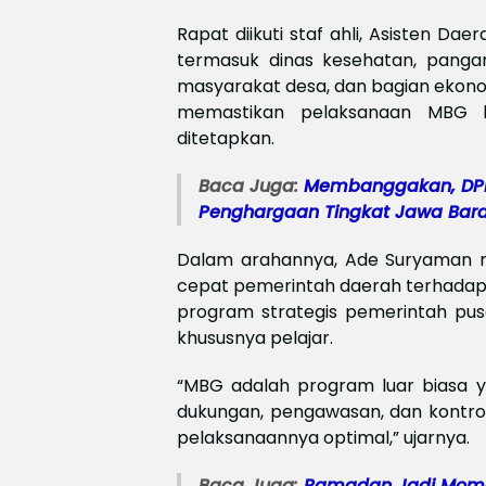
Rapat diikuti staf ahli, Asisten Dae
termasuk dinas kesehatan, pangan
masyarakat desa, dan bagian ekono
memastikan pelaksanaan MBG b
ditetapkan.
Baca Juga:
Membanggakan, DPP
Penghargaan Tingkat Jawa Bara
Dalam arahannya, Ade Suryaman m
cepat pemerintah daerah terhadap 
program strategis pemerintah pu
khususnya pelajar.
“MBG adalah program luar biasa 
dukungan, pengawasan, dan kontrol
pelaksanaannya optimal,” ujarnya.
Baca Juga:
Ramadan Jadi Mome