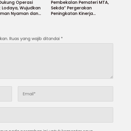
 Dukung Operasi
Pembekalan Pemateri MTA,
t Lodaya, Wujudkan
Sekda” Pergerakan
Aman Nyaman dan
Peningkatan Kinerja
t
Aparatur di Kab.Sukabumi”
kan.
Ruas yang wajib ditandai
*