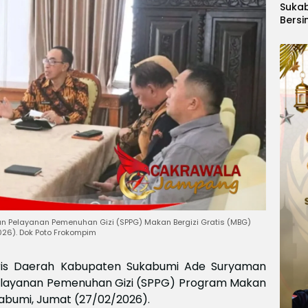
Suka
Bersi
Hanoi
Gelar
Berge
Ajang
Kids
Inter
2026
n Pelayanan Pemenuhan Gizi (SPPG) Makan Bergizi Gratis (MBG)
026). Dok Poto Frokompim
ris Daerah Kabupaten Sukabumi Ade Suryaman
elayanan Pemenuhan Gizi (SPPG) Program Makan
kabumi, Jumat (27/02/2026).