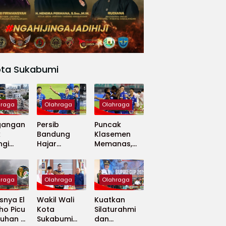
ota Sukabumi
hraga
Olahraga
Olahraga
gangan
Persib
Puncak
k
Bandung
Klasemen
ngi
Hajar
Memanas,
apan
Madura
Persib dan
 Dunia
United 5-0,
Persija Saling
Perkuat
Tekan
hraga
Olahraga
Olahraga
Puncak
Klasemen BRI
nya El
Wakil Wali
Kuatkan
Super
ho Picu
Kota
Silaturahmi
League
uhan di
Sukabumi
dan