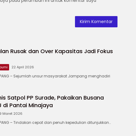
saya pada peramban ini untuk komentar saya
lan Rusak dan Over Kapasitas Jadi Fokus
bumi
22 April 2026
ANG – ‎Sejumlah unsur masyarakat Jampang menghadiri
is Satpol PP Surade, Pakaikan Busana
di Pantai Minajaya
9 Maret 2026
NG – Tindakan cepat dan penuh kepedulian ditunjukkan…