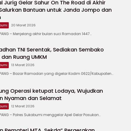
 Jurig Gelar Sahur On The Road di Akhir
Salurkan Bantuan untuk Janda Jompo dan
m
bumi
20 Maret 2026
NG – Menjelang akhir bulan suci Ramadan 1447…
adhan TNI Serentak, Sediakan Sembako
u dan Ruang UMKM
bumi
13 Maret 2026
ANG – Bazar Ramadan yang digelar Kodim 0622/Kabupaten…
ung Operasi ketupat Lodaya, Wujudkan
n Nyaman dan Selamat
bumi
12 Maret 2026
NG – Polres Sukabumi menggelar Apel Gelar Pasukan…
n Pemateri MTA, Sekda” Pergerakan