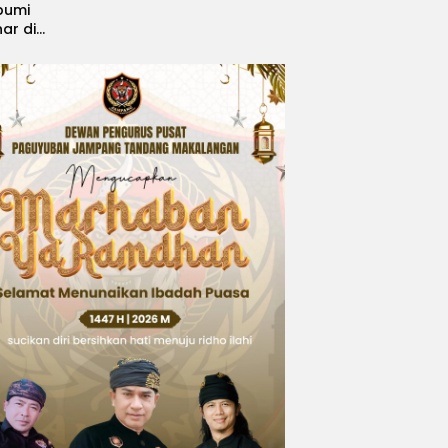
bumi
nar di
, Sabet
ngsi
 Idol
national