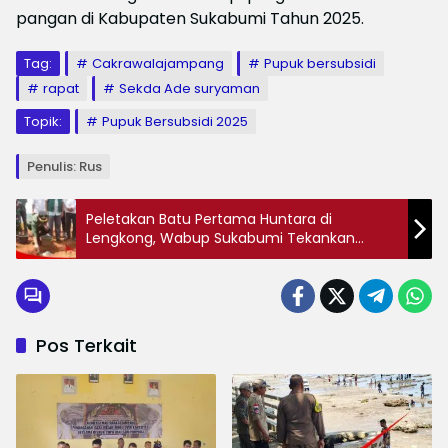
pangan di Kabupaten Sukabumi Tahun 2025.
Tag:
Cakrawalajampang
Pupuk bersubsidi
rapat
Sekda Ade suryaman
Topik:
Pupuk Bersubsidi 2025
Penulis: Rus
Peletakan Batu Pertama Huntara di
Lengkong, Wabup Sukabumi Tekankan
Kolaborasi Kemanusiaan
Pos Terkait