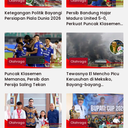
Olahraga
Olahraga
Ketegangan Politik Bayangi
Persib Bandung Hajar
Persiapan Piala Dunia 2026
Madura United 5-0,
Perkuat Puncak Klasemen
BRI Super League
Olahraga
Olahraga
Puncak Klasemen
Tewasnya El Mencho Picu
Memanas, Persib dan
Kerusuhan di Meksiko,
Persija Saling Tekan
Bayang-bayang
Keamanan Piala Dunia
2026 Menguat
Olahraga
Olahraga