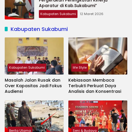
Aparatur di Kab.Sukabumi”
Kabupaten Sukabumi
12 Maret 2026
Kabupaten Sukabumi
Kabupaten Sukabumi
life Style
Masalah Jalan Rusak dan
Kebiasaan Membaca
Over Kapasitas Jadi Fokus
Terbukti Perkuat Daya
Audiensi
Analisis dan Konsentrasi
Berita Utama
Seni & Budaya