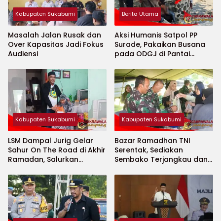
Kabupaten Sukabumi
Berita Utama
Masalah Jalan Rusak dan
Aksi Humanis Satpol PP
Over Kapasitas Jadi Fokus
Surade, Pakaikan Busana
Audiensi
pada ODGJ di Pantai
Minajaya
Kabupaten Sukabumi
Kabupaten Sukabumi
LSM Dampal Jurig Gelar
Bazar Ramadhan TNI
Sahur On The Road di Akhir
Serentak, Sediakan
Ramadan, Salurkan
Sembako Terjangkau dan
Bantuan untuk Janda
Ruang UMKM
Jompo dan Anak Yatim