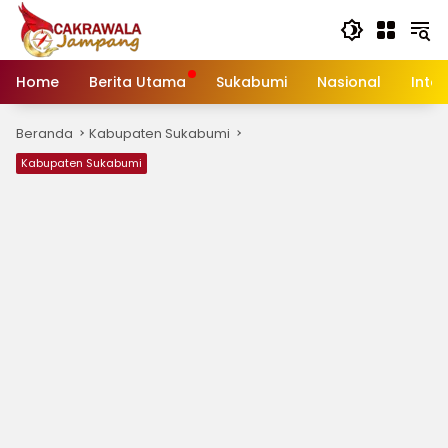
Langsung
ke
konten
Home
Berita Utama
Sukabumi
Nasional
Inte
Beranda
Kabupaten Sukabumi
Kabupaten Sukabumi