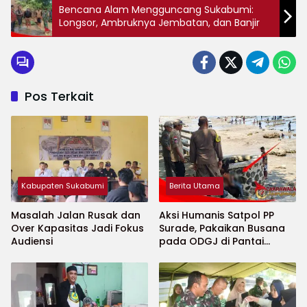
Bencana Alam Mengguncang Sukabumi:
Longsor, Ambruknya Jembatan, dan Banjir
Pos Terkait
Kabupaten Sukabumi
Berita Utama
Masalah Jalan Rusak dan
Aksi Humanis Satpol PP
Over Kapasitas Jadi Fokus
Surade, Pakaikan Busana
Audiensi
pada ODGJ di Pantai
Minajaya