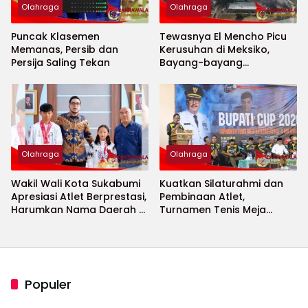
Olahraga
Olahraga
Puncak Klasemen
Tewasnya El Mencho Picu
Memanas, Persib dan
Kerusuhan di Meksiko,
Persija Saling Tekan
Bayang-bayang
Keamanan Piala Dunia
2026 Menguat
Olahraga
Olahraga
Wakil Wali Kota Sukabumi
Kuatkan Silaturahmi dan
Apresiasi Atlet Berprestasi,
Pembinaan Atlet,
Harumkan Nama Daerah di
Turnamen Tenis Meja
Ajang Internasional
Bupati Cup 2026
Populer