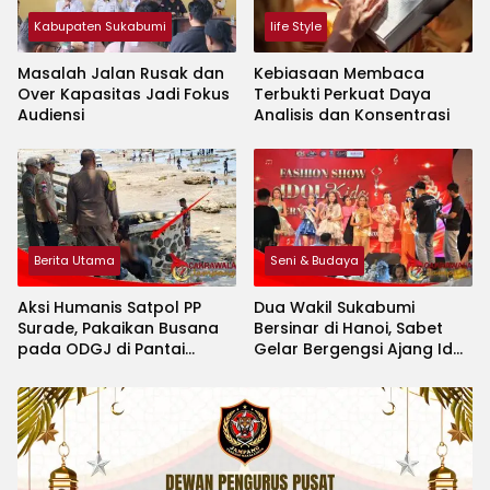
Kabupaten Sukabumi
life Style
Masalah Jalan Rusak dan
Kebiasaan Membaca
Over Kapasitas Jadi Fokus
Terbukti Perkuat Daya
Audiensi
Analisis dan Konsentrasi
Berita Utama
Seni & Budaya
Aksi Humanis Satpol PP
Dua Wakil Sukabumi
Surade, Pakaikan Busana
Bersinar di Hanoi, Sabet
pada ODGJ di Pantai
Gelar Bergengsi Ajang Idol
Minajaya
Kids International 2026