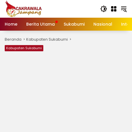
Langsung
ke
konten
Home
Berita Utama
Sukabumi
Nasional
Inte
Beranda
Kabupaten Sukabumi
Kabupaten Sukabumi