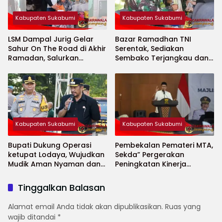
Kabupaten Sukabumi
Kabupaten Sukabumi
LSM Dampal Jurig Gelar
Bazar Ramadhan TNI
Sahur On The Road di Akhir
Serentak, Sediakan
Ramadan, Salurkan
Sembako Terjangkau dan
Bantuan untuk Janda
Ruang UMKM
Jompo dan Anak Yatim
Kabupaten Sukabumi
Kabupaten Sukabumi
Bupati Dukung Operasi
Pembekalan Pemateri MTA,
ketupat Lodaya, Wujudkan
Sekda” Pergerakan
Mudik Aman Nyaman dan
Peningkatan Kinerja
Selamat
Aparatur di Kab.Sukabumi”
Tinggalkan Balasan
Alamat email Anda tidak akan dipublikasikan.
Ruas yang
wajib ditandai
*