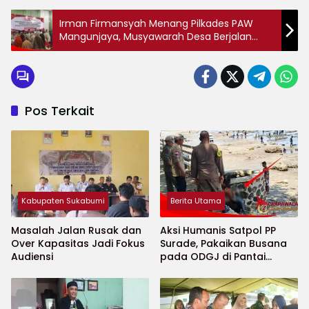
Irman Firmansyah Menang Pilkades PAW
Mangunjaya, Musyawarah Desa Berjalan
Kondusif
Pos Terkait
Kabupaten Sukabumi
Berita Utama
Masalah Jalan Rusak dan
Aksi Humanis Satpol PP
Over Kapasitas Jadi Fokus
Surade, Pakaikan Busana
Audiensi
pada ODGJ di Pantai
Minajaya