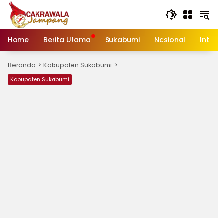
Langsung
ke
konten
Home
Berita Utama
Sukabumi
Nasional
Inte
Beranda
Kabupaten Sukabumi
Kabupaten Sukabumi