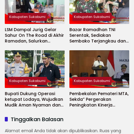
Kabupaten Sukabumi
Kabupaten Sukabumi
LSM Dampal Jurig Gelar
Bazar Ramadhan TNI
Sahur On The Road di Akhir
Serentak, Sediakan
Ramadan, Salurkan
Sembako Terjangkau dan
Bantuan untuk Janda
Ruang UMKM
Jompo dan Anak Yatim
Kabupaten Sukabumi
Kabupaten Sukabumi
Bupati Dukung Operasi
Pembekalan Pemateri MTA,
ketupat Lodaya, Wujudkan
Sekda” Pergerakan
Mudik Aman Nyaman dan
Peningkatan Kinerja
Selamat
Aparatur di Kab.Sukabumi”
Tinggalkan Balasan
Alamat email Anda tidak akan dipublikasikan.
Ruas yang