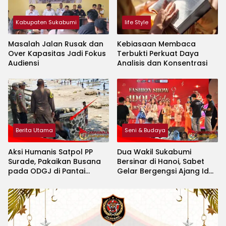
Kabupaten Sukabumi
life Style
Masalah Jalan Rusak dan
Kebiasaan Membaca
Over Kapasitas Jadi Fokus
Terbukti Perkuat Daya
Audiensi
Analisis dan Konsentrasi
Berita Utama
Seni & Budaya
Aksi Humanis Satpol PP
Dua Wakil Sukabumi
Surade, Pakaikan Busana
Bersinar di Hanoi, Sabet
pada ODGJ di Pantai
Gelar Bergengsi Ajang Idol
Minajaya
Kids International 2026