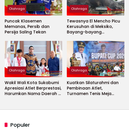
Olahraga
Olahraga
Puncak Klasemen
Tewasnya El Mencho Picu
Memanas, Persib dan
Kerusuhan di Meksiko,
Persija Saling Tekan
Bayang-bayang
Keamanan Piala Dunia
2026 Menguat
Olahraga
Olahraga
Wakil Wali Kota Sukabumi
Kuatkan Silaturahmi dan
Apresiasi Atlet Berprestasi,
Pembinaan Atlet,
Harumkan Nama Daerah di
Turnamen Tenis Meja
Ajang Internasional
Bupati Cup 2026
Populer