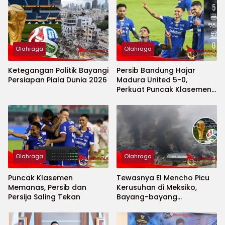
Olahraga
Olahraga
Ketegangan Politik Bayangi
Persib Bandung Hajar
Persiapan Piala Dunia 2026
Madura United 5-0,
Perkuat Puncak Klasemen
BRI Super League
Olahraga
Olahraga
Puncak Klasemen
Tewasnya El Mencho Picu
Memanas, Persib dan
Kerusuhan di Meksiko,
Persija Saling Tekan
Bayang-bayang
Keamanan Piala Dunia
2026 Menguat