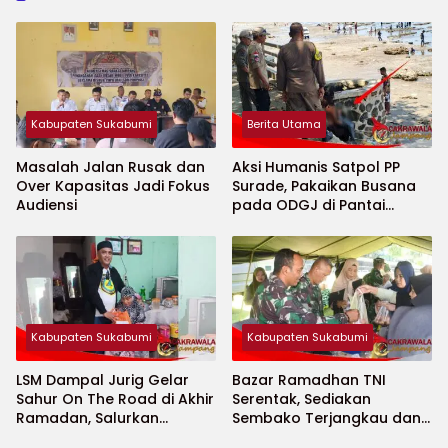
Kabupaten Sukabumi
Berita Utama
Masalah Jalan Rusak dan
Aksi Humanis Satpol PP
Over Kapasitas Jadi Fokus
Surade, Pakaikan Busana
Audiensi
pada ODGJ di Pantai
Minajaya
Kabupaten Sukabumi
Kabupaten Sukabumi
LSM Dampal Jurig Gelar
Bazar Ramadhan TNI
Sahur On The Road di Akhir
Serentak, Sediakan
Ramadan, Salurkan
Sembako Terjangkau dan
Bantuan untuk Janda
Ruang UMKM