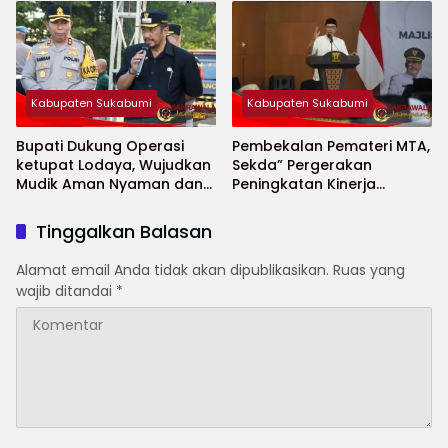
Jompo dan Anak Yatim
Kabupaten Sukabumi
Kabupaten Sukabumi
Bupati Dukung Operasi
Pembekalan Pemateri MTA,
ketupat Lodaya, Wujudkan
Sekda” Pergerakan
Mudik Aman Nyaman dan
Peningkatan Kinerja
Selamat
Aparatur di Kab.Sukabumi”
Tinggalkan Balasan
Alamat email Anda tidak akan dipublikasikan.
Ruas yang
wajib ditandai
*