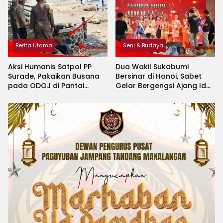
Berita Utama
Seni & Budaya
Aksi Humanis Satpol PP
Dua Wakil Sukabumi
Surade, Pakaikan Busana
Bersinar di Hanoi, Sabet
pada ODGJ di Pantai
Gelar Bergengsi Ajang Idol
Minajaya
Kids International 2026