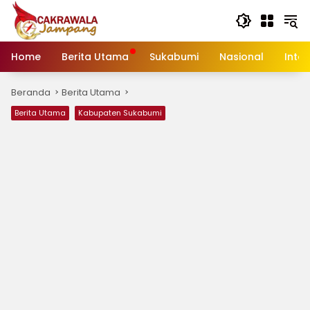
Langsung
ke
konten
Home
Berita Utama
Sukabumi
Nasional
Inte
Beranda
Berita Utama
Berita Utama
Kabupaten Sukabumi