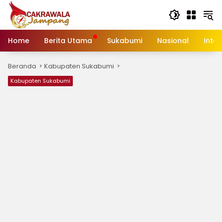
Langsung
ke
konten
Home
Berita Utama
Sukabumi
Nasional
Inte
Beranda
Kabupaten Sukabumi
Kabupaten Sukabumi