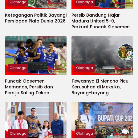
Olahraga
Olahraga
Ketegangan Politik Bayangi
Persib Bandung Hajar
Persiapan Piala Dunia 2026
Madura United 5-0,
Perkuat Puncak Klasemen
BRI Super League
Olahraga
Olahraga
Puncak Klasemen
Tewasnya El Mencho Picu
Memanas, Persib dan
Kerusuhan di Meksiko,
Persija Saling Tekan
Bayang-bayang
Keamanan Piala Dunia
2026 Menguat
Olahraga
Olahraga