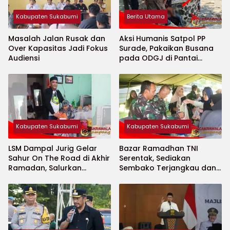
Kabupaten Sukabumi
Berita Utama
Masalah Jalan Rusak dan
Aksi Humanis Satpol PP
Over Kapasitas Jadi Fokus
Surade, Pakaikan Busana
Audiensi
pada ODGJ di Pantai
Minajaya
Kabupaten Sukabumi
Kabupaten Sukabumi
LSM Dampal Jurig Gelar
Bazar Ramadhan TNI
Sahur On The Road di Akhir
Serentak, Sediakan
Ramadan, Salurkan
Sembako Terjangkau dan
Bantuan untuk Janda
Ruang UMKM
Jompo dan Anak Yatim