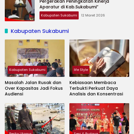
Pergerakan Peningkatan Kinerja
Aparatur di Kab.Sukabumi”
Kabupaten Sukabumi
12 Maret 2026
Kabupaten Sukabumi
Kabupaten Sukabumi
life Style
Masalah Jalan Rusak dan
Kebiasaan Membaca
Over Kapasitas Jadi Fokus
Terbukti Perkuat Daya
Audiensi
Analisis dan Konsentrasi
Berita Utama
Seni & Budaya