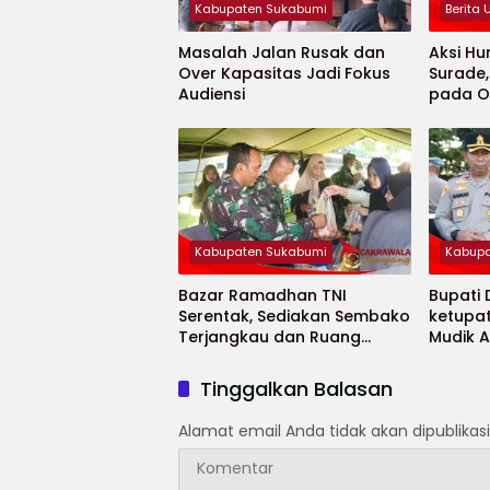
Kabupaten Sukabumi
Berita
Masalah Jalan Rusak dan
Aksi Hu
Over Kapasitas Jadi Fokus
Surade
Audiensi
pada O
Minaja
Kabupaten Sukabumi
Kabupa
Bazar Ramadhan TNI
Bupati
Serentak, Sediakan Sembako
ketupa
Terjangkau dan Ruang
Mudik 
UMKM
Selama
Tinggalkan Balasan
Alamat email Anda tidak akan dipublikasi