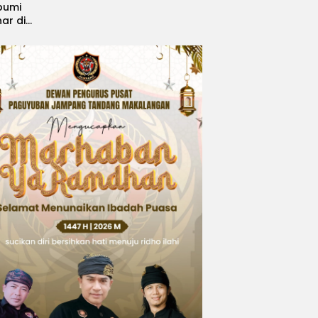
bumi
nar di
, Sabet
ngsi
 Idol
national