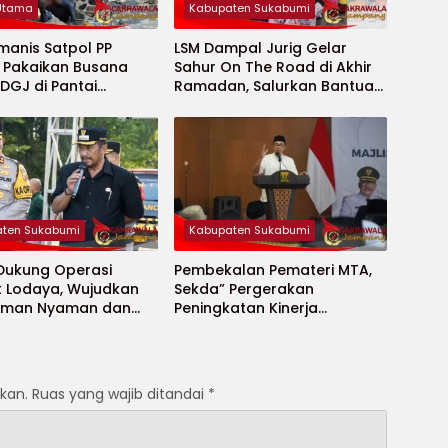
 Utama
Kabupaten Sukabumi
manis Satpol PP
LSM Dampal Jurig Gelar
, Pakaikan Busana
Sahur On The Road di Akhir
DGJ di Pantai
Ramadan, Salurkan Bantuan
ya
untuk Janda Jompo dan
Anak Yatim
ten Sukabumi
Kabupaten Sukabumi
 Dukung Operasi
Pembekalan Pemateri MTA,
t Lodaya, Wujudkan
Sekda” Pergerakan
Aman Nyaman dan
Peningkatan Kinerja
t
Aparatur di Kab.Sukabumi”
kan.
Ruas yang wajib ditandai
*