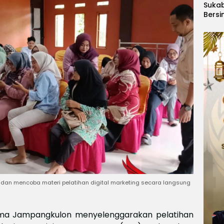
Suka
Bersi
Hanoi
Gelar
Berge
Ajang
Kids
Inter
2026
dan mencoba materi pelatihan digital marketing secara langsung
a Jampangkulon menyelenggarakan pelatihan