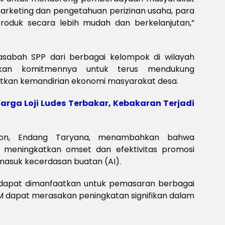
Meksi
rketing dan pengetahuan perizinan usaha, para
Baya
baya
oduk secara lebih mudah dan berkelanjutan,”
Keam
Piala
2026
 nasabah SPP dari berbagai kelompok di wilayah
Meng
kan komitmennya untuk terus mendukung
kan kemandirian ekonomi masyarakat desa.
arga Loji Ludes Terbakar, Kebakaran Terjadi
lon, Endang Taryana, menambahkan bahwa
uk meningkatkan omset dan efektivitas promosi
masuk kecerdasan buatan (AI).
 dapat dimanfaatkan untuk pemasaran berbagai
 dapat merasakan peningkatan signifikan dalam