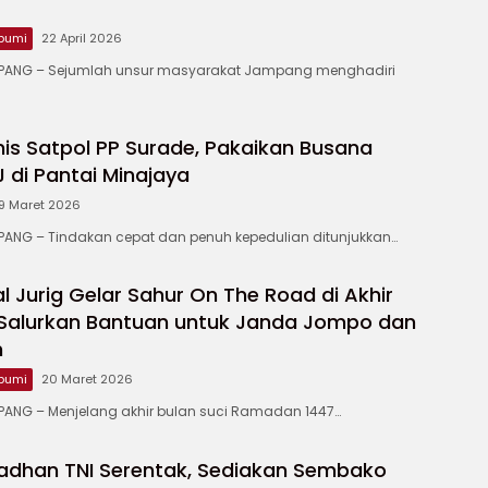
bumi
22 April 2026
ANG – ‎Sejumlah unsur masyarakat Jampang menghadiri
is Satpol PP Surade, Pakaikan Busana
di Pantai Minajaya
9 Maret 2026
NG – Tindakan cepat dan penuh kepedulian ditunjukkan…
 Jurig Gelar Sahur On The Road di Akhir
Salurkan Bantuan untuk Janda Jompo dan
m
bumi
20 Maret 2026
NG – Menjelang akhir bulan suci Ramadan 1447…
adhan TNI Serentak, Sediakan Sembako