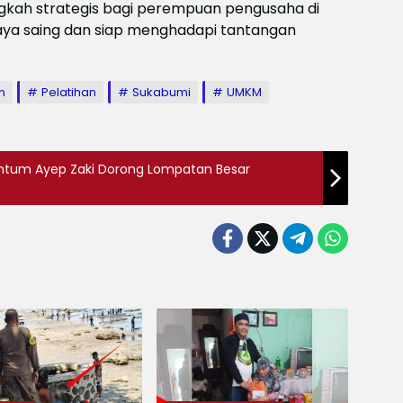
angkah strategis bagi perempuan pengusaha di
ya saing dan siap menghadapi tantangan
n
Pelatihan
Sukabumi
UMKM
tum Ayep Zaki Dorong Lompatan Besar