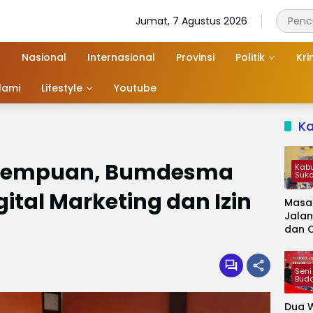
Jumat, 7 Agustus 2026
Nasional
Internasional
Provinsi
Politik
Kri
slami
Lifestyle
Youtube
K
erempuan, Bumdesma
Kab
Suk
gital Marketing dan Izin
Masa
Jalan
dan 
Kapa
Jadi 
Audie
Seni
Bud
Dua W