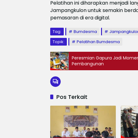
Pelatihan ini diharapkan menjadi l
Jampangkulon untuk semakin berda
pemasaran di era digital.
Tag:
Bumdesma
Jampangkulo
Topik:
Pelatihan Bumdesma
Peresmian Gapura Jadi Momen
Pembangunan
Pos Terkait