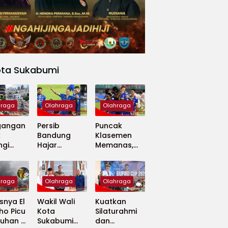
ota Sukabumi
hraga
Olahraga
Olahraga
gangan
Persib
Puncak
k
Bandung
Klasemen
ngi
Hajar
Memanas,
apan
Madura
Persib dan
 Dunia
United 5-0,
Persija Saling
Perkuat
Tekan
hraga
Olahraga
Olahraga
Puncak
Klasemen BRI
nya El
Wakil Wali
Kuatkan
Super
ho Picu
Kota
Silaturahmi
League
uhan di
Sukabumi
dan