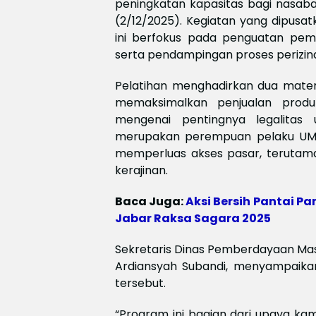
peningkatan kapasitas bagi nasab
(2/12/2025). Kegiatan yang dipus
ini berfokus pada penguatan pem
serta pendampingan proses perizin
Pelatihan menghadirkan dua materi
memaksimalkan penjualan prod
mengenai pentingnya legalitas 
merupakan perempuan pelaku UMK
memperluas akses pasar, terutama 
kerajinan.
Baca Juga:
Aksi Bersih Pantai
Jabar Raksa Sagara 2025
Sekretaris Dinas Pemberdayaan Ma
Ardiansyah Subandi, menyampaikan
tersebut.
“Program ini bagian dari upaya 