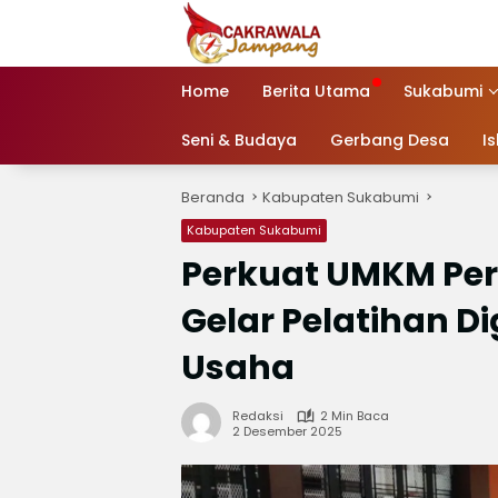
Langsung
ke
konten
Home
Berita Utama
Sukabumi
Seni & Budaya
Gerbang Desa
I
Beranda
Kabupaten Sukabumi
Kabupaten Sukabumi
Perkuat UMKM P
Gelar Pelatihan Di
Usaha
Redaksi
2 Min Baca
2 Desember 2025