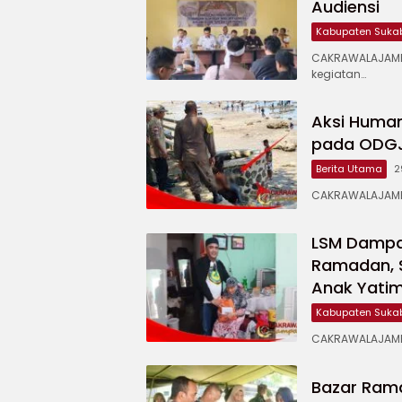
Audiensi
Kabupaten Suka
CAKRAWALAJAMP
kegiatan…
Aksi Human
pada ODGJ 
Berita Utama
2
CAKRAWALAJAMPA
LSM Dampal
Ramadan, 
Anak Yati
Kabupaten Suka
CAKRAWALAJAMPA
Bazar Ram