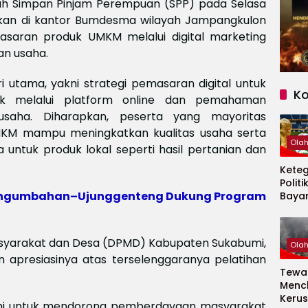
ah Simpan Pinjam Perempuan (SPP) pada Selasa
atkan di kantor Bumdesma wilayah Jampangkulon
asaran produk UMKM melalui digital marketing
an usaha.
 utama, yakni strategi pemasaran digital untuk
K
uk melalui platform online dan pemahaman
usaha. Diharapkan, peserta yang mayoritas
M mampu meningkatkan kualitas usaha serta
Ola
untuk produk lokal seperti hasil pertanian dan
Kete
Politi
 Pangumbahan–Ujunggenteng Dukung Program
Baya
Persi
Piala
2026
syarakat dan Desa (DPMD) Kabupaten Sukabumi,
Ola
 apresiasinya atas terselenggaranya pelatihan
Tewas
Menc
Kerus
kami untuk mendorong pemberdayaan masyarakat