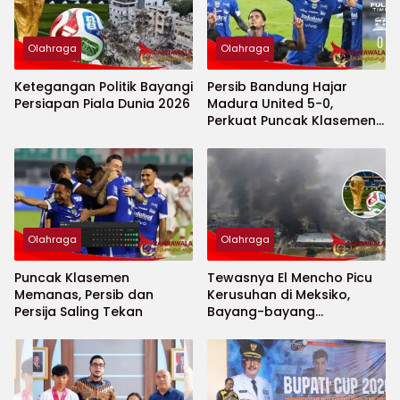
Olahraga
Olahraga
Ketegangan Politik Bayangi
Persib Bandung Hajar
Persiapan Piala Dunia 2026
Madura United 5-0,
Perkuat Puncak Klasemen
BRI Super League
Olahraga
Olahraga
Puncak Klasemen
Tewasnya El Mencho Picu
Memanas, Persib dan
Kerusuhan di Meksiko,
Persija Saling Tekan
Bayang-bayang
Keamanan Piala Dunia
2026 Menguat