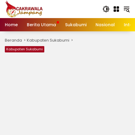
Langsung
ke
konten
Home
Berita Utama
Sukabumi
Nasional
Inte
Beranda
Kabupaten Sukabumi
Kabupaten Sukabumi