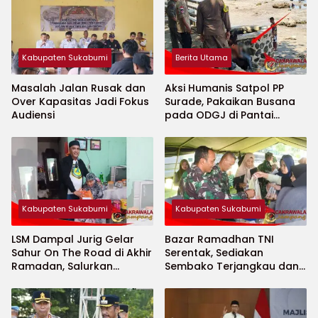
Kabupaten Sukabumi
Berita Utama
Masalah Jalan Rusak dan
Aksi Humanis Satpol PP
Over Kapasitas Jadi Fokus
Surade, Pakaikan Busana
Audiensi
pada ODGJ di Pantai
Minajaya
Kabupaten Sukabumi
Kabupaten Sukabumi
LSM Dampal Jurig Gelar
Bazar Ramadhan TNI
Sahur On The Road di Akhir
Serentak, Sediakan
Ramadan, Salurkan
Sembako Terjangkau dan
Bantuan untuk Janda
Ruang UMKM
Jompo dan Anak Yatim