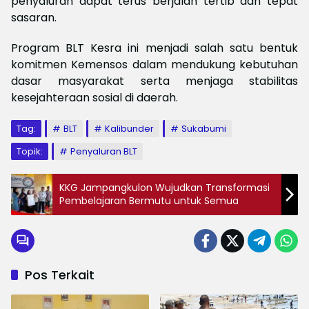
penyaluran dapat terus berjalan tertib dan tepat
sasaran.
Program BLT Kesra ini menjadi salah satu bentuk
komitmen Kemensos dalam mendukung kebutuhan
dasar masyarakat serta menjaga stabilitas
kesejahteraan sosial di daerah.
Tag:
BLT
Kalibunder
Sukabumi
Topik:
Penyaluran BLT
KKG Jampangkulon Wujudkan Transformasi
Pembelajaran Bermutu untuk Semua
Pos Terkait