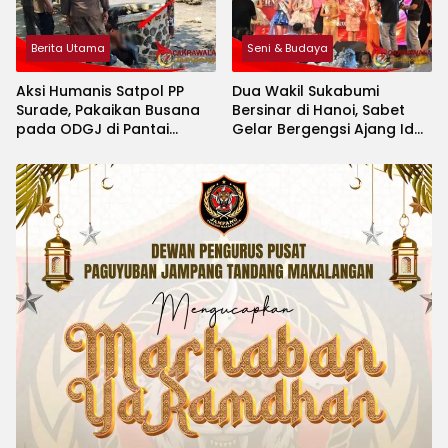
Berita Utama
Seni & Budaya
Aksi Humanis Satpol PP
Dua Wakil Sukabumi
Surade, Pakaikan Busana
Bersinar di Hanoi, Sabet
pada ODGJ di Pantai
Gelar Bergengsi Ajang Idol
Minajaya
Kids International 2026