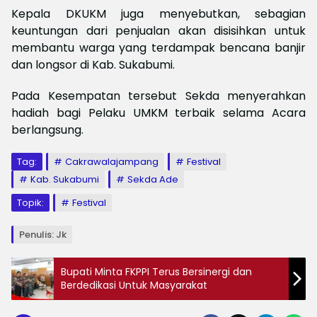
Kepala DKUKM juga menyebutkan, sebagian
keuntungan dari penjualan akan disisihkan untuk
membantu warga yang terdampak bencana banjir
dan longsor di Kab. Sukabumi.
Pada Kesempatan tersebut Sekda menyerahkan
hadiah bagi Pelaku UMKM terbaik selama Acara
berlangsung.
Tag:
Cakrawalajampang
Festival
Kab. Sukabumi
Sekda Ade
Topik:
Festival
Penulis: Jk
Bupati Minta FKPPI Terus Bersinergi dan
Berdedikasi Untuk Masyarakat