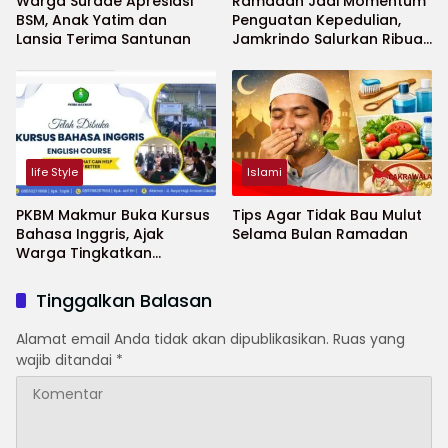
Warga Surade Apresiasi
Ramadan Jadi Momentum
BSM, Anak Yatim dan
Penguatan Kepedulian,
Lansia Terima Santunan
Jamkrindo Salurkan Ribuan
Bantuan Sosial
life Style
Islami
PKBM Makmur Buka Kursus
Tips Agar Tidak Bau Mulut
Bahasa Inggris, Ajak
Selama Bulan Ramadan
Warga Tingkatkan
Kemampuan untuk Masa
Depan
Tinggalkan Balasan
Alamat email Anda tidak akan dipublikasikan.
Ruas yang
wajib ditandai
*