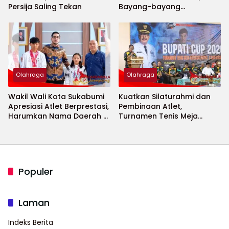
Persija Saling Tekan
Bayang-bayang
Keamanan Piala Dunia
2026 Menguat
Olahraga
Olahraga
Wakil Wali Kota Sukabumi
Kuatkan Silaturahmi dan
Apresiasi Atlet Berprestasi,
Pembinaan Atlet,
Harumkan Nama Daerah di
Turnamen Tenis Meja
Ajang Internasional
Bupati Cup 2026
Populer
Laman
Indeks Berita