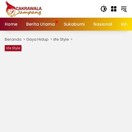
Langsung
ke
konten
Home
Berita Utama
Sukabumi
Nasional
Inte
Beranda
Gaya Hidup
life Style
life Style