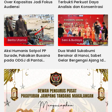
Over Kapasitas Jadi Fokus
Terbukti Perkuat Daya
Audiensi
Analisis dan Konsentrasi
Berita Utama
Seni & Budaya
Aksi Humanis Satpol PP
Dua Wakil Sukabumi
Surade, Pakaikan Busana
Bersinar di Hanoi, Sabet
pada ODGJ di Pantai
Gelar Bergengsi Ajang Idol
Minajaya
Kids International 2026