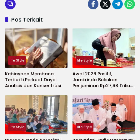
Pos Terkait
life Style
life Style
Kebiasaan Membaca
Awal 2026 Positif,
Terbukti Perkuat Daya
Jamkrindo Bukukan
Analisis dan Konsentrasi
Penjaminan Rp27,68 Triliun
dan Dukung Jutaan
Tenaga Kerja
life Style
life Style