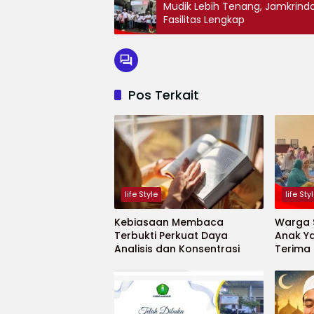
Mudik Lebih Tenang, Jamkrind
Fasilitas Lengkap
Pos Terkait
life Style
life Sty
Kebiasaan Membaca
Warga S
Terbukti Perkuat Daya
Anak Ya
Analisis dan Konsentrasi
Terima