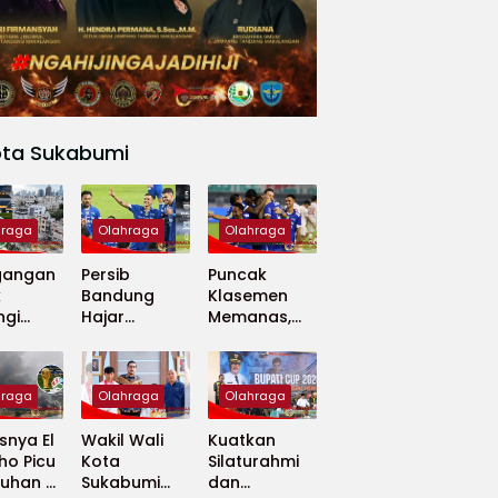
ota Sukabumi
hraga
Olahraga
Olahraga
gangan
Persib
Puncak
k
Bandung
Klasemen
ngi
Hajar
Memanas,
apan
Madura
Persib dan
 Dunia
United 5-0,
Persija Saling
Perkuat
Tekan
hraga
Olahraga
Olahraga
Puncak
Klasemen BRI
nya El
Wakil Wali
Kuatkan
Super
ho Picu
Kota
Silaturahmi
League
uhan di
Sukabumi
dan