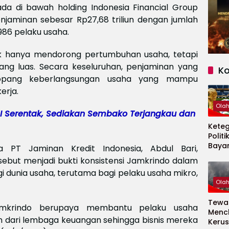
a di bawah holding Indonesia Financial Group
enjaminan sebesar Rp27,68 triliun dengan jumlah
986 pelaku usaha.
dak hanya mendorong pertumbuhan usaha, tetapi
ng luas. Secara keseluruhan, penjaminan yang
K
nopang keberlangsungan usaha yang mampu
erja.
Ola
 Serentak, Sediakan Sembako Terjangkau dan
Kete
Politi
Baya
 PT Jaminan Kredit Indonesia, Abdul Bari,
Persi
but menjadi bukti konsistensi Jamkrindo dalam
Piala
dunia usaha, terutama bagi pelaku usaha mikro,
2026
Ola
Tewas
Jamkrindo berupaya membantu pelaku usaha
Menc
dari lembaga keuangan sehingga bisnis mereka
Kerus