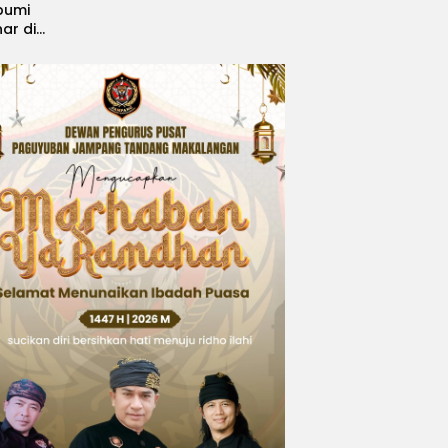
bumi
nar di
, Sabet
ngsi
 Idol
national