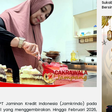
Suka
Bersi
Hanoi
Gelar
Berge
Ajang
Kids
Inter
2026
 PT Jaminan Kredit Indonesia (Jamkrindo) pada
l yang menggembirakan. Hingga Februari 2026,