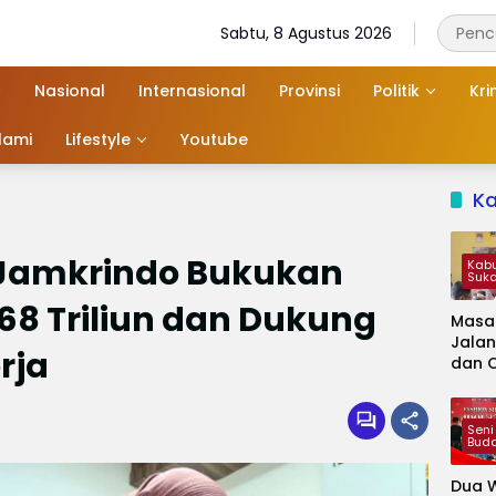
Sabtu, 8 Agustus 2026
Nasional
Internasional
Provinsi
Politik
Kri
slami
Lifestyle
Youtube
K
, Jamkrindo Bukukan
Kab
Suk
68 Triliun dan Dukung
Masa
Jalan
rja
dan 
Kapa
Jadi 
Audie
Seni
Bud
Dua W