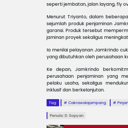
seperti jembatan, jalan layang, fly o
Menurut Triyanto, dalam beberap
sejumlah produk penjaminan Jamkri
garansi. Produk tersebut memper
jaminan proyek sekaligus meningkatka
Ia menilai pelayanan Jamkrindo c
yang dibutuhkan oleh perusahaan ko
Ke depan, Jamkrindo berkomit
perusahaan penjaminan yang m
pelaku usaha, sekaligus menduk
inklusif dan berkelanjutan.
Tag:
Cakrawalajampang
Pinj
Penulis: D. Sopyan