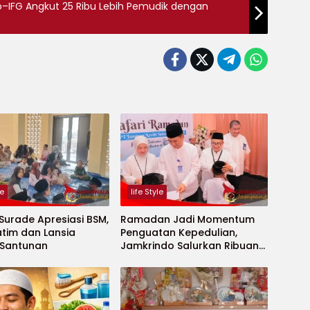
o–IFG Angkut 25 Ribu Lebih Pemudik dengan
le
life Style
urade Apresiasi BSM,
Ramadan Jadi Momentum
tim dan Lansia
Penguatan Kepedulian,
 Santunan
Jamkrindo Salurkan Ribuan
Bantuan Sosial