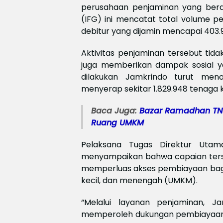
perusahaan penjaminan yang berad
(IFG) ini mencatat total volume p
debitur yang dijamin mencapai 403.
Aktivitas penjaminan tersebut ti
juga memberikan dampak sosial ya
dilakukan Jamkrindo turut me
menyerap sekitar 1.829.948 tenaga k
Baca Juga:
Bazar Ramadhan TNI
Ruang UMKM
Pelaksana Tugas Direktur Utama
menyampaikan bahwa capaian terse
memperluas akses pembiayaan bagi 
kecil, dan menengah (UMKM).
“Melalui layanan penjaminan, 
memperoleh dukungan pembiayaan 