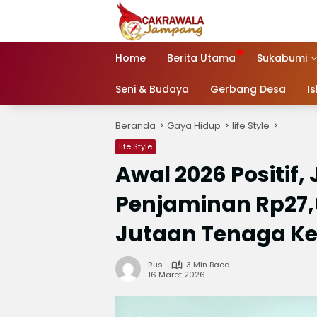
Langsung
ke
konten
Home
Berita Utama
Sukabumi
Seni & Budaya
Gerbang Desa
I
Beranda
Gaya Hidup
life Style
life Style
Awal 2026 Positif
Penjaminan Rp27,
Jutaan Tenaga Ke
Rus
3 Min Baca
16 Maret 2026