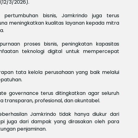
(12/3/2026).
Meksi
Baya
baya
r pertumbuhan bisnis, Jamkrindo juga terus
Keam
na meningkatkan kualitas layanan kepada mitra
Piala
a.
2026
Meng
purnaan proses bisnis, peningkatan kapasitas
nfaatan teknologi digital untuk mempercepat
pan tata kelola perusahaan yang baik melalui
epatuhan.
te governance terus ditingkatkan agar seluruh
 transparan, profesional, dan akuntabel.
erhasilan Jamkrindo tidak hanya diukur dari
api juga dari dampak yang dirasakan oleh para
ungan penjaminan.