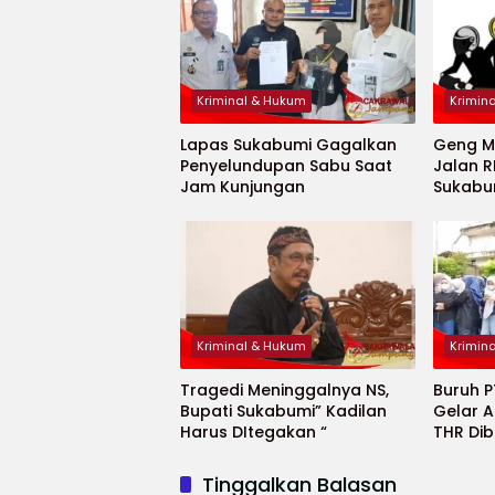
Kriminal & Hukum
Krimin
Lapas Sukabumi Gagalkan
Geng Mo
Penyelundupan Sabu Saat
Jalan R
Jam Kunjungan
Sukabu
Luka B
Kriminal & Hukum
Krimin
Tragedi Meninggalnya NS,
Buruh 
Bupati Sukabumi” Kadilan
Gelar A
Harus DItegakan “
THR Di
Potong
Tinggalkan Balasan