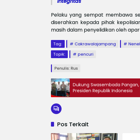
Integritas
Pelaku yang sempat membawa sen
diserahkan kepada pihak kepolisian
masih dalam penyelidikan oleh apara
Tag:
Cakrawalajampang
Nene
Topik:
pencuri
Penulis: Rus
Dukung Swasembada Pangan,
Presiden Republik Indonesia
Pos Terkait