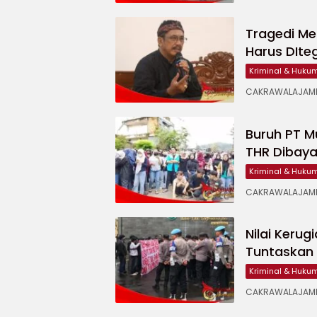
Tragedi Me
Harus DIte
Kriminal & Huku
CAKRAWALAJAMPA
Buruh PT M
THR Dibaya
Kriminal & Huku
CAKRAWALAJAMPA
Nilai Kerug
Tuntaskan 
Kriminal & Huku
CAKRAWALAJAMPA