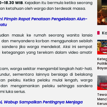
0–18.30 WIB
. Kejadian itu bermula ketika seorang
ian ketahuan oleh warga dan terdesak massa.
i Pimpin Rapat Penataan Pengelolaan Alun-
atu
K
mudian masuk ke rumah seorang wanita lansia
) dan menyandera korban menggunakan sebilah
sandera jika warga mendekat. Aksi ini sempat
Ola
ena ketegangan yang terekam dalam video amatir
Kete
Politi
Baya
cam, warga sekitar mengambil langkah hati-hati.
Persi
dur, sementara lainnya bersiaga di belakang
Piala
n pelaku. Ketika pelaku mulai lengah, warga
2026
 dan mengamankan pelaku sehingga sandera
Ola
 luka serius.
Tewas
Menc
mi, Wabup Sampaikan Pentingnya Menjaga
Kerus