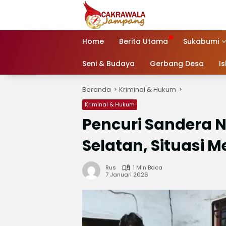
Langsung
ke
konten
Home
Berita Utama
Sukabumi
Seni & Budaya
Gerbang Desa
I
Beranda
Kriminal & Hukum
Kriminal & Hukum
Pencuri Sandera 
Selatan, Situasi 
Rus
1 Min Baca
7 Januari 2026