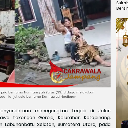
Suka
Bersi
Hanoi
Gelar
Berge
Ajang
Kids
Inter
2026
pria bernama Nurmansyah Barus (33) diduga melakukan
puan lanjut usia bernama Darmawati Hasibuan
penyanderaan menegangkan terjadi di Jalan
awa Tekongan Gereja, Kelurahan Kotapinang,
n Labuhanbatu Selatan, Sumatera Utara, pada