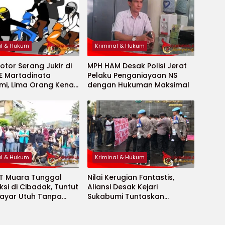
al & Hukum
Kriminal & Hukum
tor Serang Jukir di
MPH HAM Desak Polisi Jerat
E Martadinata
Pelaku Penganiayaan NS
mi, Lima Orang Kena
dengan Hukuman Maksimal
acok
al & Hukum
Kriminal & Hukum
PT Muara Tunggal
Nilai Kerugian Fantastis,
ksi di Cibadak, Tuntut
Aliansi Desak Kejari
bayar Utuh Tanpa
Sukabumi Tuntaskan
an
Dugaan Skandal Kredit
Rp976,7 Miliar