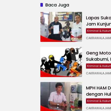
Baca Juga
Lapas Suk
Jam Kunju
Kriminal & Huku
CAKRAWALAJAMPA
Geng Motor
Sukabumi, 
Kriminal & Huku
CAKRAWALAJAMPA
MPH HAM De
dengan Hu
Kriminal & Huku
CAKRAWALAJAMP