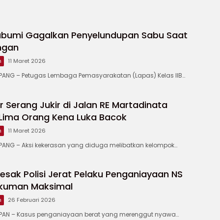
abumi Gagalkan Penyelundupan Sabu Saat
ngan
m
11 Maret 2026
NG – Petugas Lembaga Pemasyarakatan (Lapas) Kelas IIB…
 Serang Jukir di Jalan RE Martadinata
Lima Orang Kena Luka Bacok
m
11 Maret 2026
NG – Aksi kekerasan yang diduga melibatkan kelompok…
sak Polisi Jerat Pelaku Penganiayaan NS
kuman Maksimal
m
26 Februari 2026
AN – Kasus penganiayaan berat yang merenggut nyawa…