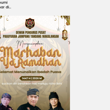
bumi
nar di
, Sabet
ngsi
 Idol
national