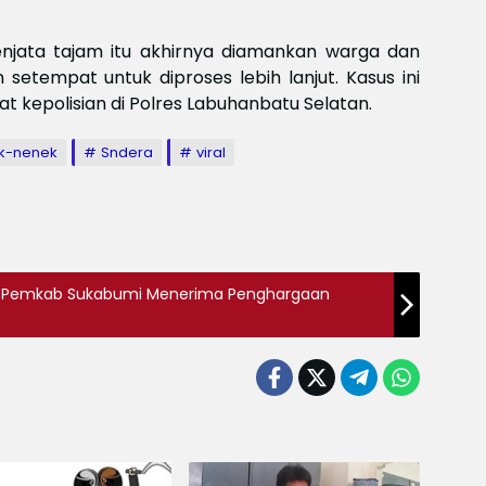
Meksi
Baya
baya
jata tajam itu akhirnya diamankan warga dan
Keam
 setempat untuk diproses lebih lanjut. Kasus ini
Piala
t kepolisian di Polres Labuhanbatu Selatan.
2026
Meng
k-nenek
Sndera
viral
 Pemkab Sukabumi Menerima Penghargaan