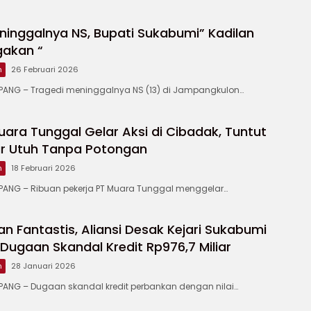
ninggalnya NS, Bupati Sukabumi” Kadilan
gakan “
m
26 Februari 2026
NG – Tragedi meninggalnya NS (13) di Jampangkulon…
uara Tunggal Gelar Aksi di Cibadak, Tuntut
r Utuh Tanpa Potongan
m
18 Februari 2026
NG – Ribuan pekerja PT Muara Tunggal menggelar…
ian Fantastis, Aliansi Desak Kejari Sukabumi
Dugaan Skandal Kredit Rp976,7 Miliar
m
28 Januari 2026
NG – Dugaan skandal kredit perbankan dengan nilai…