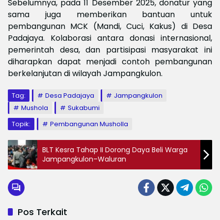
Sebelumnya, pada 11 Desember 2025, donatur yang
sama juga memberikan bantuan untuk
pembangunan MCK (Mandi, Cuci, Kakus) di Desa
Padajaya. Kolaborasi antara donasi internasional,
pemerintah desa, dan partisipasi masyarakat ini
diharapkan dapat menjadi contoh pembangunan
berkelanjutan di wilayah Jampangkulon.
Tag:
Desa Padajaya
Jampangkulon
Mushola
Sukabumi
Topik:
Pembangunan Musholla
BLT Kesra Tahap II Dorong Daya Beli Warga
Jampangkulon–Waluran
Pos Terkait