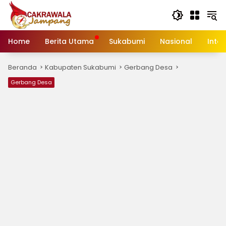
Langsung
ke
konten
Home
Berita Utama
Sukabumi
Nasional
Inte
Beranda
Kabupaten Sukabumi
Gerbang Desa
Gerbang Desa