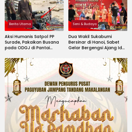
Berita Utama
Seni & Budaya
Aksi Humanis Satpol PP
Dua Wakil Sukabumi
Surade, Pakaikan Busana
Bersinar di Hanoi, Sabet
pada ODGJ di Pantai
Gelar Bergengsi Ajang Idol
Minajaya
Kids International 2026