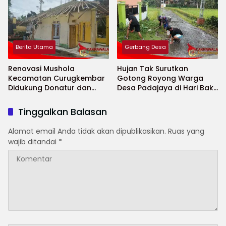
Berita Utama
Gerbang Desa
Renovasi Mushola
Hujan Tak Surutkan
Kecamatan Curugkembar
Gotong Royong Warga
Didukung Donatur dan
Desa Padajaya di Hari Bakti
Kepala Desa
Desa Nasional 2026
Tinggalkan Balasan
Alamat email Anda tidak akan dipublikasikan.
Ruas yang
wajib ditandai
*