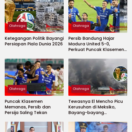
Olahraga
Olahraga
Ketegangan Politik Bayangi
Persib Bandung Hajar
Persiapan Piala Dunia 2026
Madura United 5-0,
Perkuat Puncak Klasemen
BRI Super League
Olahraga
Olahraga
Puncak Klasemen
Tewasnya El Mencho Picu
Memanas, Persib dan
Kerusuhan di Meksiko,
Persija Saling Tekan
Bayang-bayang
Keamanan Piala Dunia
2026 Menguat