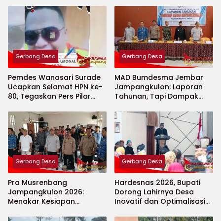
Gerbang Desa
Gerbang Desa
Pemdes Wanasari Surade
MAD Bumdesma Jembar
Ucapkan Selamat HPN ke-
Jampangkulon: Laporan
80, Tegaskan Pers Pilar
Tahunan, Tapi Dampak
Demokrasi
Nyata Jadi Sorotan
Gerbang Desa
Gerbang Desa
Pra Musrenbang
Hardesnas 2026, Bupati
Jampangkulon 2026:
Dorong Lahirnya Desa
Menakar Kesiapan
Inovatif dan Optimalisasi
Agroindustri dari Desa
Potensi Desa