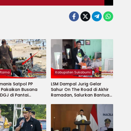
 Utama
Kabupaten Sukabumi
manis Satpol PP
LSM Dampal Jurig Gelar
, Pakaikan Busana
Sahur On The Road di Akhir
DGJ di Pantai
Ramadan, Salurkan Bantuan
ya
untuk Janda Jompo dan
Anak Yatim