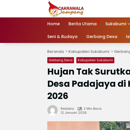
Langsung
ke
konten
Home
Berita Utama
Sukabumi
Seni & Budaya
Gerbang Desa
I
Beranda
Kabupaten Sukabumi
Gerban
Gerbang Desa
Kabupaten Sukabumi
Hujan Tak Surutk
Desa Padajaya di 
2026
Redaksi
2 Min Baca
12 Januari 2026