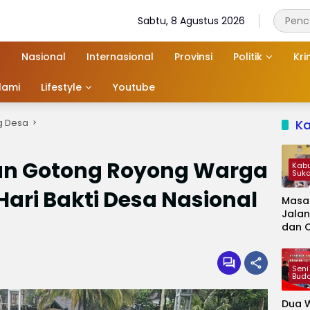
Sabtu, 8 Agustus 2026
Nasional
Internasional
Provinsi
Politik
Kri
slami
Lifestyle
Youtube
g Desa
K
an Gotong Royong Warga
Kab
Suk
Hari Bakti Desa Nasional
Masa
Jalan
dan 
Kapa
Jadi 
Audie
Seni
Bud
Dua W