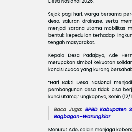
Desa Nasional 2026.
Sejak pagi hari, warga bersama pe
desa, saluran drainase, serta me
menjadi sarana utama mobilitas ma
bentuk kepedulian terhadap lingku
tengah masyarakat.
Kepala Desa Padajaya, Ade Her
merupakan simbol kekuatan solidar
kondisi cuaca yang kurang bersahab
“Hari Bakti Desa Nasional menj
pembangunan desa tidak bisa berjal
kunci utama,” ungkapnya, Senin (12/
Baca Juga:
BPBD Kabupaten Su
Bagbagan–Warungkiar
Menurut Ade, selain menjaga kebersi