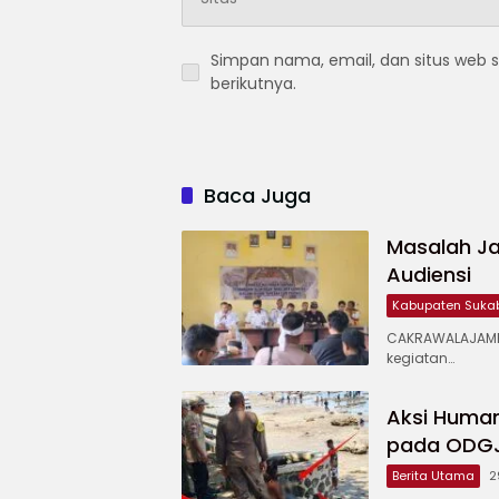
Simpan nama, email, dan situs web 
berikutnya.
Baca Juga
Masalah Ja
Audiensi
Kabupaten Suka
CAKRAWALAJAMP
kegiatan…
Aksi Human
pada ODGJ 
Berita Utama
2