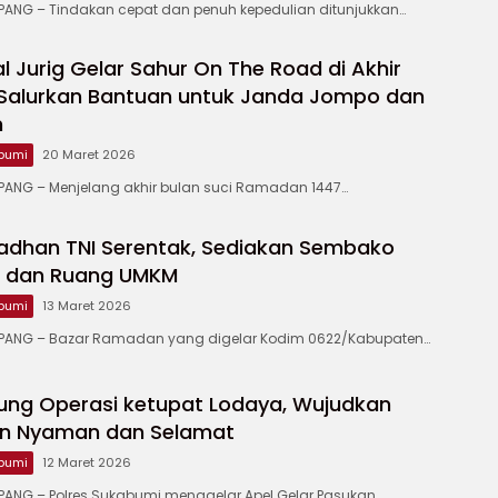
NG – Tindakan cepat dan penuh kepedulian ditunjukkan…
 Jurig Gelar Sahur On The Road di Akhir
Salurkan Bantuan untuk Janda Jompo dan
m
bumi
20 Maret 2026
NG – Menjelang akhir bulan suci Ramadan 1447…
adhan TNI Serentak, Sediakan Sembako
u dan Ruang UMKM
bumi
13 Maret 2026
ANG – Bazar Ramadan yang digelar Kodim 0622/Kabupaten…
ung Operasi ketupat Lodaya, Wujudkan
n Nyaman dan Selamat
bumi
12 Maret 2026
NG – Polres Sukabumi menggelar Apel Gelar Pasukan…