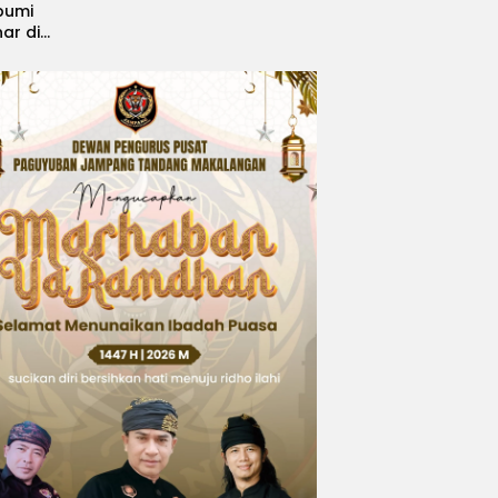
bumi
nar di
, Sabet
ngsi
 Idol
national