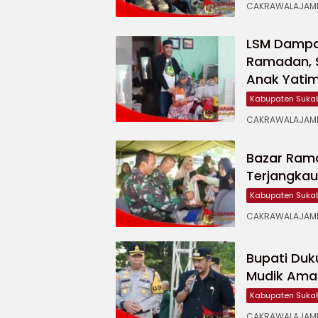
CAKRAWALAJAMPA
LSM Dampal
Ramadan, 
Anak Yati
Kabupaten Suka
CAKRAWALAJAMPA
Bazar Ram
Terjangka
Kabupaten Suka
CAKRAWALAJAMP
Bupati Duk
Mudik Ama
Kabupaten Suka
CAKRAWALAJAMPA