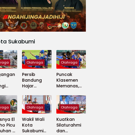
ota Sukabumi
hraga
Olahraga
Olahraga
gangan
Persib
Puncak
k
Bandung
Klasemen
ngi
Hajar
Memanas,
apan
Madura
Persib dan
 Dunia
United 5-0,
Persija Saling
Perkuat
Tekan
hraga
Olahraga
Olahraga
Puncak
Klasemen BRI
nya El
Wakil Wali
Kuatkan
Super
ho Picu
Kota
Silaturahmi
League
uhan di
Sukabumi
dan