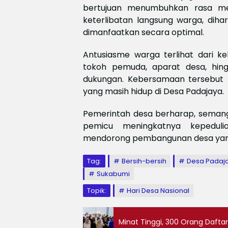
bertujuan menumbuhkan rasa mem
keterlibatan langsung warga, diha
dimanfaatkan secara optimal.
Antusiasme warga terlihat dari ke
tokoh pemuda, aparat desa, hin
dukungan. Kebersamaan tersebut
yang masih hidup di Desa Padajaya.
Pemerintah desa berharap, semanga
pemicu meningkatnya kepeduli
mendorong pembangunan desa yang 
Tag:
Bersih-bersih
Desa Padaj
Sukabumi
Topik:
Hari Desa Nasional
Minat Tinggi, 300 Orang Dafta