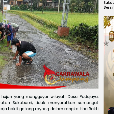
Suka
Bersi
Hanoi
Gelar
Berge
Ajang
Kids
Inter
2026
 hujan yang mengguyur wilayah Desa Padajaya,
aten Sukabumi, tidak menyurutkan semangat
rja bakti gotong royong dalam rangka Hari Bakti