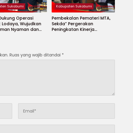
ten Sukabumi
Kabupaten Sukabumi
 Dukung Operasi
Pembekalan Pemateri MTA,
t Lodaya, Wujudkan
Sekda” Pergerakan
Aman Nyaman dan
Peningkatan Kinerja
t
Aparatur di Kab.Sukabumi”
kan.
Ruas yang wajib ditandai
*