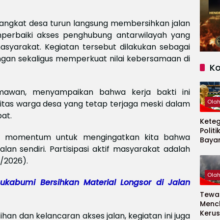
rangkat desa turun langsung membersihkan jalan
mperbaiki akses penghubung antarwilayah yang
syarakat. Kegiatan tersebut dilakukan sebagai
ngan sekaligus memperkuat nilai kebersamaan di
K
mawan, menyampaikan bahwa kerja bakti ini
Ola
itas warga desa yang tetap terjaga meski dalam
at.
Kete
Politi
adi momentum untuk mengingatkan kita bahwa
Baya
an sendiri. Partisipasi aktif masyarakat adalah
Persi
Piala
1/2026).
2026
Ola
kabumi Bersihkan Material Longsor di Jalan
Tewas
Menc
Kerus
han dan kelancaran akses jalan, kegiatan ini juga