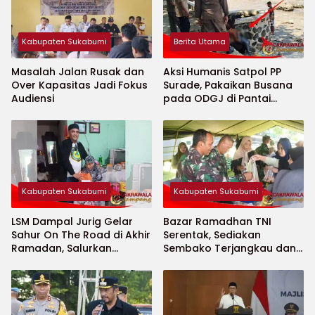
Kabupaten Sukabumi
Berita Utama
Masalah Jalan Rusak dan
Aksi Humanis Satpol PP
Over Kapasitas Jadi Fokus
Surade, Pakaikan Busana
Audiensi
pada ODGJ di Pantai
Minajaya
Kabupaten Sukabumi
Kabupaten Sukabumi
LSM Dampal Jurig Gelar
Bazar Ramadhan TNI
Sahur On The Road di Akhir
Serentak, Sediakan
Ramadan, Salurkan
Sembako Terjangkau dan
Bantuan untuk Janda
Ruang UMKM
Jompo dan Anak Yatim