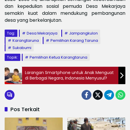
dan kepedulian sosial pemuda Desa Mekarjaya
semakin kuat dalam mendukung pembangunan
desa yang berkelanjutan.
Tag:
Desa Mekarjaya
Jampangkulon
Karangtaruna
Pemilihan Karang Taruna
Sukabumi
Topik:
Pemilihan Ketua Karangtaruna
Larangan Smartphone untuk Anak Menguat
di Berbagai Negara, Indonesia Menyusul?
Pos Terkait