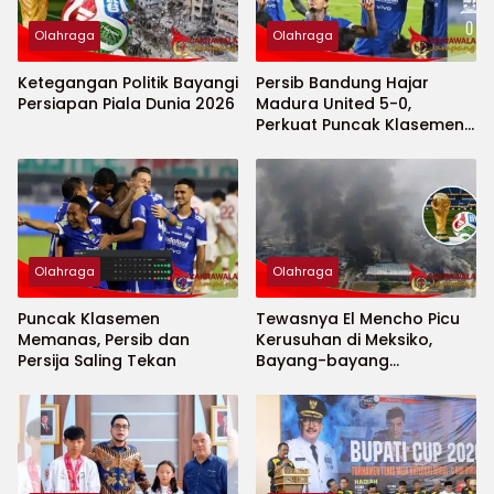
Olahraga
Olahraga
Ketegangan Politik Bayangi
Persib Bandung Hajar
Persiapan Piala Dunia 2026
Madura United 5-0,
Perkuat Puncak Klasemen
BRI Super League
Olahraga
Olahraga
Puncak Klasemen
Tewasnya El Mencho Picu
Memanas, Persib dan
Kerusuhan di Meksiko,
Persija Saling Tekan
Bayang-bayang
Keamanan Piala Dunia
2026 Menguat