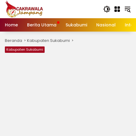
Langsung
ke
konten
Home
Berita Utama
Sukabumi
Nasional
Inte
Beranda
Kabupaten Sukabumi
Kabupaten Sukabumi