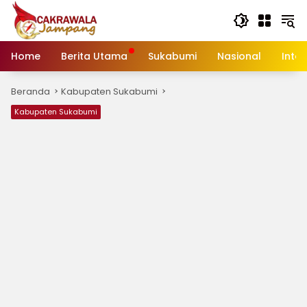
Langsung
ke
konten
Home
Berita Utama
Sukabumi
Nasional
Inte
Beranda
Kabupaten Sukabumi
Kabupaten Sukabumi