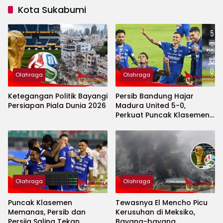
Kota Sukabumi
Olahraga
Olahraga
Ketegangan Politik Bayangi
Persib Bandung Hajar
Persiapan Piala Dunia 2026
Madura United 5-0,
Perkuat Puncak Klasemen
BRI Super League
Olahraga
Olahraga
Puncak Klasemen
Tewasnya El Mencho Picu
Memanas, Persib dan
Kerusuhan di Meksiko,
Persija Saling Tekan
Bayang-bayang