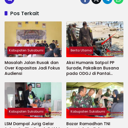
Pos Terkait
Kabupaten Sukabumi
Berita Utama
Masalah Jalan Rusak dan
Aksi Humanis Satpol PP
Over Kapasitas Jadi Fokus
Surade, Pakaikan Busana
Audiensi
pada ODGJ di Pantai
Minajaya
Kabupaten Sukabumi
Kabupaten Sukabumi
LSM Dampal Jurig Gelar
Bazar Ramadhan TNI