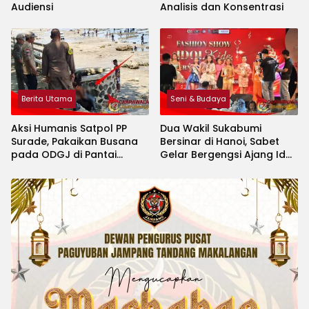
Audiensi
Analisis dan Konsentrasi
Berita Utama
Seni & Budaya
Aksi Humanis Satpol PP
Dua Wakil Sukabumi
Surade, Pakaikan Busana
Bersinar di Hanoi, Sabet
pada ODGJ di Pantai
Gelar Bergengsi Ajang Idol
Minajaya
Kids International 2026