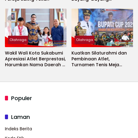
Keamanan Piala Dunia
2026 Menguat
Olahraga
Olahraga
Wakil Wali Kota Sukabumi
Kuatkan Silaturahmi dan
Apresiasi Atlet Berprestasi,
Pembinaan Atlet,
Harumkan Nama Daerah di
Turnamen Tenis Meja
Ajang Internasional
Bupati Cup 2026
Populer
Laman
Indeks Berita