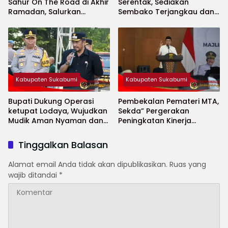
Sahur On The Road di Akhir
Serentak, Sediakan
Ramadan, Salurkan
Sembako Terjangkau dan
Bantuan untuk Janda
Ruang UMKM
Jompo dan Anak Yatim
Kabupaten Sukabumi
Kabupaten Sukabumi
Bupati Dukung Operasi
Pembekalan Pemateri MTA,
ketupat Lodaya, Wujudkan
Sekda” Pergerakan
Mudik Aman Nyaman dan
Peningkatan Kinerja
Selamat
Aparatur di Kab.Sukabumi”
Tinggalkan Balasan
Alamat email Anda tidak akan dipublikasikan.
Ruas yang
wajib ditandai
*