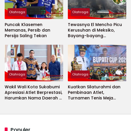
Olahraga
Olahraga
Puncak Klasemen
Tewasnya El Mencho Picu
Memanas, Persib dan
Kerusuhan di Meksiko,
Persija Saling Tekan
Bayang-bayang
Keamanan Piala Dunia
2026 Menguat
Olahraga
Olahraga
Wakil Wali Kota Sukabumi
Kuatkan Silaturahmi dan
Apresiasi Atlet Berprestasi,
Pembinaan Atlet,
Harumkan Nama Daerah di
Turnamen Tenis Meja
Ajang Internasional
Bupati Cup 2026
Populer