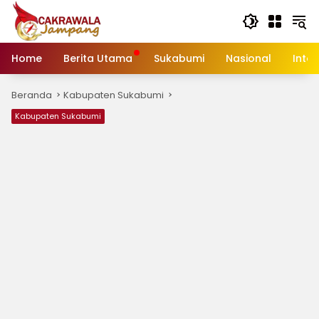
Langsung
ke
konten
Home
Berita Utama
Sukabumi
Nasional
Inte
Beranda
Kabupaten Sukabumi
Kabupaten Sukabumi