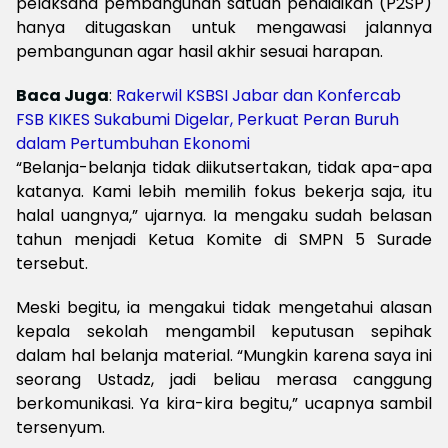
pelaksana pembangunan satuan pendidikan (P2SP)
hanya ditugaskan untuk mengawasi jalannya
pembangunan agar hasil akhir sesuai harapan.
Baca Juga
:
Rakerwil KSBSI Jabar dan Konfercab
FSB KIKES Sukabumi Digelar, Perkuat Peran Buruh
dalam Pertumbuhan Ekonomi
“
Belanja-belanja tidak diikutsertakan, tidak apa-apa
katanya. Kami lebih memilih fokus bekerja saja, itu
halal uangnya,” ujarnya. Ia mengaku sudah belasan
tahun menjadi Ketua Komite di SMPN 5 Surade
tersebut.
M
eski begitu, ia mengakui tidak mengetahui alasan
kepala sekolah mengambil keputusan sepihak
dalam hal belanja material. “Mungkin karena saya ini
seorang Ustadz, jadi beliau merasa canggung
berkomunikasi. Ya kira-kira begitu,” ucapnya sambil
tersenyum.