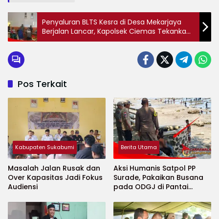
Penyaluran BLTS Kesra di Desa Mekarjaya
Berjalan Lancar, Kapolsek Ciemas Tekankan
Pentingnya Kamtibmas ‎
Pos Terkait
Kabupaten Sukabumi
Berita Utama
Masalah Jalan Rusak dan
Aksi Humanis Satpol PP
Over Kapasitas Jadi Fokus
Surade, Pakaikan Busana
Audiensi
pada ODGJ di Pantai
Minajaya