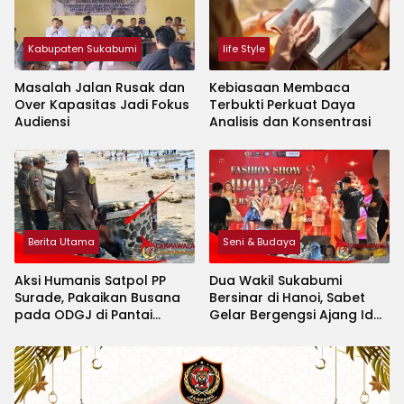
Kabupaten Sukabumi
life Style
Masalah Jalan Rusak dan
Kebiasaan Membaca
Over Kapasitas Jadi Fokus
Terbukti Perkuat Daya
Audiensi
Analisis dan Konsentrasi
Berita Utama
Seni & Budaya
Aksi Humanis Satpol PP
Dua Wakil Sukabumi
Surade, Pakaikan Busana
Bersinar di Hanoi, Sabet
pada ODGJ di Pantai
Gelar Bergengsi Ajang Idol
Minajaya
Kids International 2026