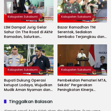
Kabupaten Sukabumi
Kabupaten Sukabumi
LSM Dampal Jurig Gelar
Bazar Ramadhan TNI
Sahur On The Road di Akhir
Serentak, Sediakan
Ramadan, Salurkan
Sembako Terjangkau dan
Bantuan untuk Janda
Ruang UMKM
Jompo dan Anak Yatim
Kabupaten Sukabumi
Kabupaten Sukabumi
Bupati Dukung Operasi
Pembekalan Pemateri MTA,
ketupat Lodaya, Wujudkan
Sekda” Pergerakan
Mudik Aman Nyaman dan
Peningkatan Kinerja
Selamat
Aparatur di Kab.Sukabumi”
Tinggalkan Balasan
Alamat email Anda tidak akan dipublikasikan.
Ruas yang